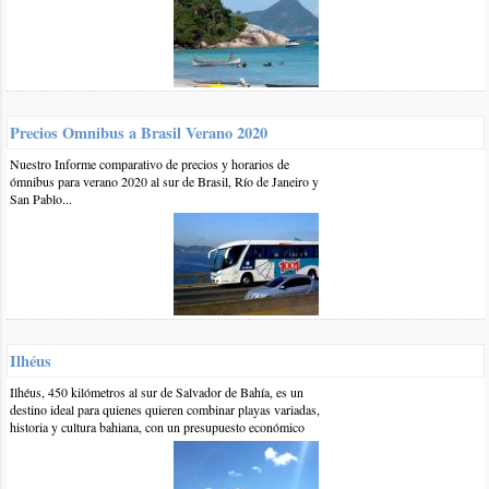
0 20-dic-2016
::
por:
Carina
Hola buenas tarde yo kisiera saber cuanto me sale el pasaje de
omnibus desde corrientes capital hasta torres brasil 2 adultos y 3
menores
responder
Precios Omnibus a Brasil Verano 2020
0 11-dic-2016
::
por:
Delia
Nuestro Informe comparativo de precios y horarios de
ómnibus para verano 2020 al sur de Brasil, Río de Janeiro y
Hay algún micro que salga desde Santa Fe y su valor de boleto
San Pablo...
responder
0 2-dic-2016
::
por:
sofia
Hola! me gustaría saber cuanto saldría un pasaje en bus, desde
rio de janeiro ,hasta retiro . En febrero o marzo. Gracias !
responder
Ilhéus
Ilhéus, 450 kilómetros al sur de Salvador de Bahía, es un
0 24-nov-2016
::
por:
carlos
destino ideal para quienes quieren combinar playas variadas,
historia y cultura bahiana, con un presupuesto económico
hola quisiera saber de los servicios para viajar a buzio para 6
personas solamente pasajes ida y vuelta en Enero desde ya muy
agradecido por su respuesta.