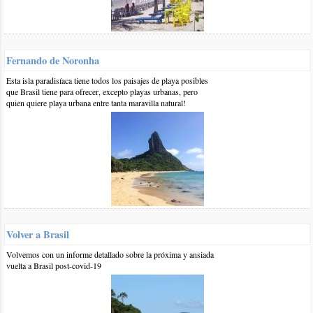
1 20-ene-2017
::
por:
BrasilPlayas
Hola Jorge,
Es difícil recomendar un lugar de Brasil porque es muy
Fernando de Noronha
grande y con muchos atractivos en términos turísticos, pero si
van a ir en ómnibus desde Corrientes posiblemente les
Esta isla paradisíaca tiene todos los paisajes de playa posibles
convenga el sur de Brasil, Camboriú o Florianópolis están a 1
que Brasil tiene para ofrecer, excepto playas urbanas, pero
día de viaje desde Corrientes y cuesta entre 2200 y 2300
quien quiere playa urbana entre tanta maravilla natural!
pesos el pasaje de ida por la empresa crucero del norte:
https://www.brasilplayas.com/blog-viajes/brasil-en-omnibus-
precios-veran...
Saludos
responder
0 17-ene-2017
::
por:
Jorge aviles
Yo quiero viajar desde corrientes a bradil.rio.janeiro
Volver a Brasil
camboriu.lugar lindo.disfrutarvacaciones .somos tres.mi
Volvemos con un informe detallado sobre la próxima y ansiada
rsposa.hijo..6años y yo
vuelta a Brasil post-covid-19
responder