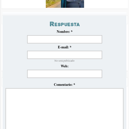
Saludos
Precios Omnibus a Brasil Verano 2023
Respuesta
Volvemos luego de la pandemia con nuestro tradicional
Nombre:
*
informe comparativo de precios y horarios de ómnibus para el
verano en Brasil
E-mail:
*
No será publicado
Web:
Odisea de San Pablo a Buenos Aires en Omnibus JBL
Comentario:
*
Viajamos desde San Pablo a Buenos Aires en ómnibus con la
empresa JBL y se los contamos con una super crónica
detallada