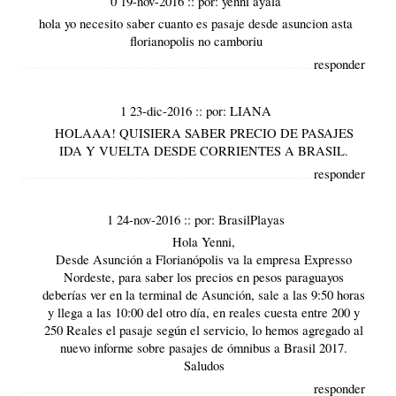
0 19-nov-2016
::
por:
yenni ayala
hola yo necesito saber cuanto es pasaje desde asuncion asta
florianopolis no camboriu
responder
1 23-dic-2016
::
por:
LIANA
HOLAAA! QUISIERA SABER PRECIO DE PASAJES
IDA Y VUELTA DESDE CORRIENTES A BRASIL.
responder
1 24-nov-2016
::
por:
BrasilPlayas
Hola Yenni,
Desde Asunción a Florianópolis va la empresa Expresso
Nordeste, para saber los precios en pesos paraguayos
deberías ver en la terminal de Asunción, sale a las 9:50 horas
y llega a las 10:00 del otro día, en reales cuesta entre 200 y
250 Reales el pasaje según el servicio, lo hemos agregado al
nuevo informe sobre
pasajes de ómnibus a Brasil 2017
.
Saludos
responder