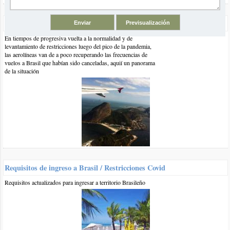
Vuelos a Brasil Post Pandemia
En tiempos de progresiva vuelta a la normalidad y de
levantamiento de restricciones luego del pico de la pandemia,
El artículo comentado está vinculado a las siguientes categorías y
las aerolíneas van de a poco recuperando las frecuencias de
etiquetas:
vuelos a Brasil que habían sido canceladas, aquií un panorama
de la situación
Playas del Sur de Brasil
viajes en omnibus
Playas de
Santa Catarina
Información
Otros comentarios en artículo:
Viajes a Brasil en Omnibus: Precios Verano 2016
Requisitos de ingreso a Brasil / Restricciones Covid
0 17-ene-2017
::
por:
Jorge aviles
Requisitos actualizados para ingresar a territorio Brasileño
Yo qyiero disfrutar fanilia en brasil.que lugar.me recomienda
desde corrientes.capital
responder