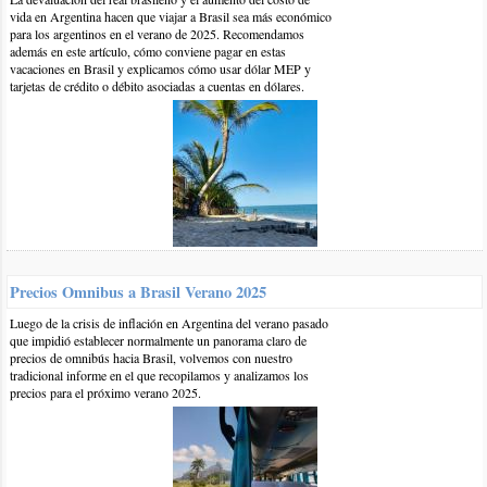
vida en Argentina hacen que viajar a Brasil sea más económico
para los argentinos en el verano de 2025. Recomendamos
además en este artículo, cómo conviene pagar en estas
vacaciones en Brasil y explicamos cómo usar dólar MEP y
tarjetas de crédito o débito asociadas a cuentas en dólares.
20-ene-2017 | por BrasilPlayas
Hola Jorge,
Es difícil recomendar un lugar de Brasil porque es muy grande y
Precios Omnibus a Brasil Verano 2025
con muchos atractivos en términos turísticos, pero si van a ir en
ómnibus desde Corrientes posiblemente les convenga el sur de
Luego de la crisis de inflación en Argentina del verano pasado
Brasil, Camboriú o Florianópolis están a 1 día de viaje desde
que impidió establecer normalmente un panorama claro de
Corrientes y cuesta entre 2200 y 2300 pesos el pasaje de ida por
precios de omnibús hacia Brasil, volvemos con nuestro
tradicional informe en el que recopilamos y analizamos los
la empresa crucero del norte:
precios para el próximo verano 2025.
https://www.brasilplayas.com/blog-viajes/brasil-en-omnibus-
precios-veran...