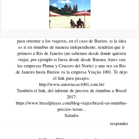
responder
1 24-nov-2016
::
por:
BrasilPlayas
Hola Carlos,
No vendemos pasajes, es un informe de precios y Horarios
para orientar a los viajeros, en el caso de Buzios, si la idea
es ir en ómnibus de manera independiente, tendrían que ir
primero a Río de Janeiro (no sabemos desde donde quieren
viajar, por ejemplo si fuera desde desde Buenos Aires van
las empresas Pluma y Crucero del Norte) y una vez en Río
de Janeiro hasta Buzios va la empresa Viação 1001. Te dejo
el link para pasajes:
http://www.autoviacao1001.com.br/
También el link, del informe de precios de ómnibus a Brasil
2017:
https://www.brasilplayas.com/blog-viajes/brasil-en-omnibus-
precios-veran...
Saludos
responder