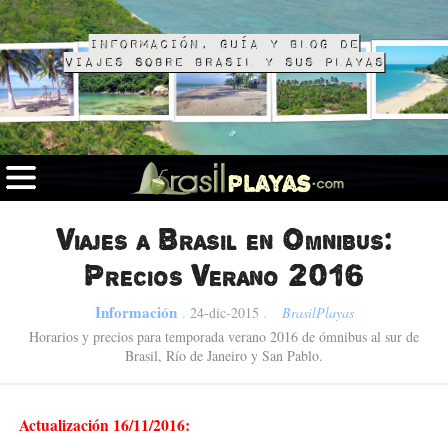
Información, guía y blog de
viajes sobre Brasil y sus playas
Viajes a Brasil en Omnibus:
Precios Verano 2016
Información
.
24-dic-2015
.
BrasilPlayas
Horarios y precios para temporada verano 2016 de ómnibus al sur de
Brasil, Río de Janeiro y San Pablo.
Actualización 16/11/2016: