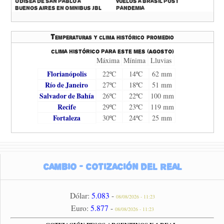
Odisea de San Pablo a
Vuelos a Brasil Post
Buenos Aires en Omnibus JBL
Pandemia
Temperaturas y clima histórico promedio
Clima histórico para este mes (Agosto)
Máxima
Mínima
Lluvias
Florianópolis
22ºC
14ºC
62 mm
Río de Janeiro
27ºC
18ºC
51 mm
Salvador de Bahía
26ºC
22ºC
100 mm
Recife
29ºC
23ºC
119 mm
Fortaleza
30ºC
24ºC
25 mm
Cambio - Cotización del Real
Dólar:
5.083
-
08/08/2026 - 11:23
Euro:
5.877
-
08/08/2026 - 11:23