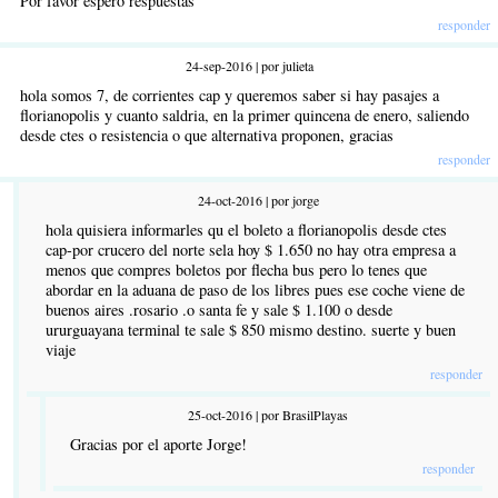
Por favor espero respuestas
responder
24-sep-2016 | por julieta
hola somos 7, de corrientes cap y queremos saber si hay pasajes a
florianopolis y cuanto saldria, en la primer quincena de enero, saliendo
desde ctes o resistencia o que alternativa proponen, gracias
responder
24-oct-2016 | por jorge
hola quisiera informarles qu el boleto a florianopolis desde ctes
cap-por crucero del norte sela hoy $ 1.650 no hay otra empresa a
menos que compres boletos por flecha bus pero lo tenes que
abordar en la aduana de paso de los libres pues ese coche viene de
buenos aires .rosario .o santa fe y sale $ 1.100 o desde
ururguayana terminal te sale $ 850 mismo destino. suerte y buen
viaje
responder
25-oct-2016 | por BrasilPlayas
Gracias por el aporte Jorge!
responder