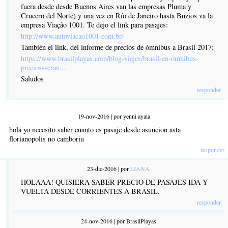
fuera desde desde Buenos Aires van las empresas Pluma y
Crucero del Norte) y una vez en Río de Janeiro hasta Buzios va la
empresa Viação 1001. Te dejo el link para pasajes:
http://www.autoviacao1001.com.br/
También el link, del informe de precios de ómnibus a Brasil 2017:
https://www.brasilplayas.com/blog-viajes/brasil-en-omnibus-
precios-veran...
Saludos
responder
19-nov-2016 | por yenni ayala
hola yo necesito saber cuanto es pasaje desde asuncion asta
florianopolis no camboriu
responder
23-dic-2016 | por
LIANA
HOLAAA! QUISIERA SABER PRECIO DE PASAJES IDA Y
VUELTA DESDE CORRIENTES A BRASIL.
responder
24-nov-2016 | por BrasilPlayas