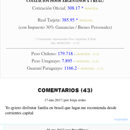
COTIZACIÓN PESOS ARGENTINOS X 1 REAL:
Cotización Oficial:
308.17 *
08/08/2026
Real Tarjeta:
385.95 *
08/08/2026
(con Impuesto 30% Ganancias / Bienes Personales)
* Cotizaciones Aproximadas Peso Argentino X Real
Día: 08/08/2026 - 11:23
Peso Chileno:
179.718
-
08/08/2026 - 11:23
Peso Uruguayo:
7.895
-
08/08/2026 - 11:23
Guaraní Paraguayo:
1166.2
-
08/08/2026 - 11:23
Comentarios (43)
17-ene-2017 | por Jorge aviles
Yo qyiero disfrutar fanilia en brasil.que lugar.me recomienda desde
corrientes.capital
responder
20-ene-2017 | por BrasilPlayas