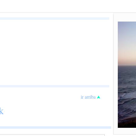
ir arriba
k