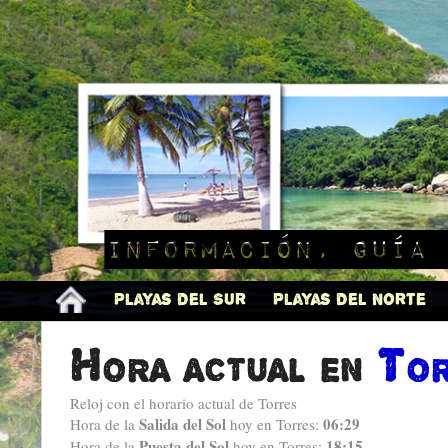
Información, guía 
Playas del Sur
Playas del Norte
Hora actual en
Tor
Reloj con el horario actual de Torres
Salida del Sol
06:29
Hora de la
hoy en Torres:
Puesta del Sol
18:15
Hora de la
hoy en Torres: