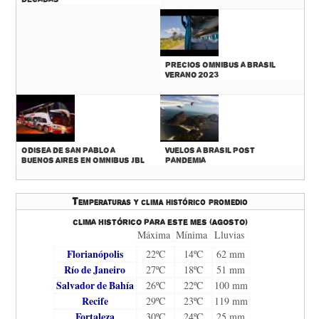
Precios Omnibus a Brasil
Verano 2023
Odisea de San Pablo a
Vuelos a Brasil Post
Buenos Aires en Omnibus JBL
Pandemia
Temperaturas y clima histórico promedio
Clima histórico para este mes (Agosto)
Máxima
Mínima
Lluvias
Florianópolis
22ºC
14ºC
62 mm
Río de Janeiro
27ºC
18ºC
51 mm
Salvador de Bahía
26ºC
22ºC
100 mm
Recife
29ºC
23ºC
119 mm
Fortaleza
30ºC
24ºC
25 mm