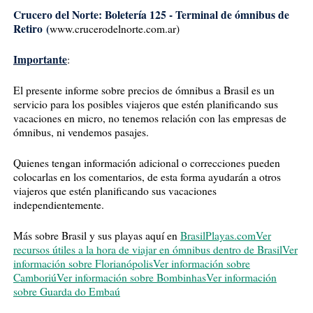
Crucero del Norte: Boletería 125 - Terminal de ómnibus de
Retiro
(
www.crucerodelnorte.com.ar)
Importante
:
El presente informe sobre precios de ómnibus a Brasil es un
servicio para los posibles viajeros que estén planificando sus
vacaciones en micro, no tenemos relación con las empresas de
ómnibus, ni vendemos pasajes.
Quienes tengan información adicional o correcciones pueden
colocarlas en los comentarios, de esta forma ayudarán a otros
viajeros que estén planificando sus vacaciones
independientemente.
Más sobre Brasil y sus playas aquí en
BrasilPlayas.com
Ver
recursos útiles a la hora de viajar en ómnibus dentro de Brasil
Ver
información sobre Florianópolis
Ver información sobre
Camboriú
Ver información sobre Bombinhas
Ver información
sobre Guarda do Embaú