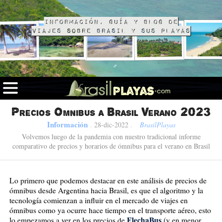
Información, guía y blog de
viajes sobre Brasil y sus playas
Precios Omnibus a Brasil Verano 2023
Información
.
28-dic-2022
.
BrasilPlayas
Volvemos luego de la pandemia con nuestro tradicional informe
comparativo de precios y horarios de ómnibus para el verano en Brasil
Lo primero que podemos destacar en este análisis de precios de
ómnibus desde Argentina hacia Brasil, es que el algoritmo y la
tecnología comienzan a influir en el mercado de viajes en
ómnibus como ya ocurre hace tiempo en el transporte aéreo, esto
FlechaBus
lo empezamos a ver en los precios de
(y en menor