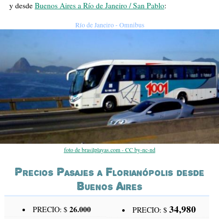
y desde
Buenos Aires a Río de Janeiro / San Pablo
:
Río de Janeiro - Omnibus
foto de brasilplayas.com - CC by-nc-nd
Precios Pasajes a Florianópolis desde
Buenos Aires
34,980
26.000
PRECIO: $
PRECIO: $