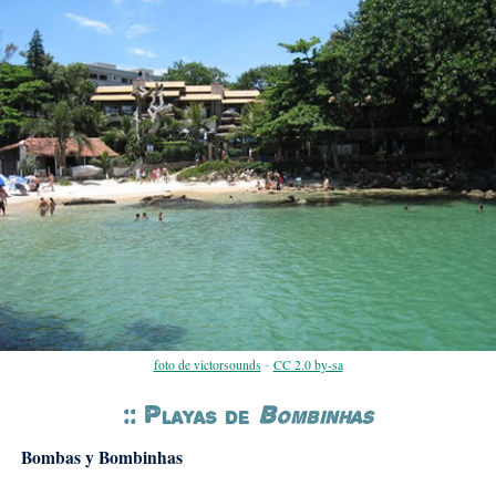
-
foto de victorsounds
CC 2.0 by-sa
:: Playas de
Bombinhas
Bombas y Bombinhas