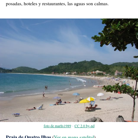
posadas, hoteles y restaurantes, las aguas son calmas.
-
foto de marlls1989
CC 2.0 by-nd
Praia de Quatro Ilhas
(
Ver en mapa satelital
)