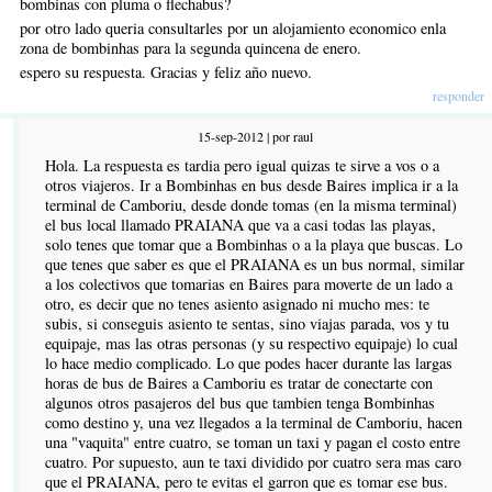
bombinas con pluma o flechabus?
por otro lado queria consultarles por un alojamiento economico enla
zona de bombinhas para la segunda quincena de enero.
espero su respuesta. Gracias y feliz año nuevo.
responder
15-sep-2012 | por raul
Hola. La respuesta es tardia pero igual quizas te sirve a vos o a
otros viajeros. Ir a Bombinhas en bus desde Baires implica ir a la
terminal de Camboriu, desde donde tomas (en la misma terminal)
el bus local llamado PRAIANA que va a casi todas las playas,
solo tenes que tomar que a Bombinhas o a la playa que buscas. Lo
que tenes que saber es que el PRAIANA es un bus normal, similar
a los colectivos que tomarias en Baires para moverte de un lado a
otro, es decir que no tenes asiento asignado ni mucho mes: te
subis, si conseguis asiento te sentas, sino viajas parada, vos y tu
equipaje, mas las otras personas (y su respectivo equipaje) lo cual
lo hace medio complicado. Lo que podes hacer durante las largas
horas de bus de Baires a Camboriu es tratar de conectarte con
algunos otros pasajeros del bus que tambien tenga Bombinhas
como destino y, una vez llegados a la terminal de Camboriu, hacen
una "vaquita" entre cuatro, se toman un taxi y pagan el costo entre
cuatro. Por supuesto, aun te taxi dividido por cuatro sera mas caro
que el PRAIANA, pero te evitas el garron que es tomar ese bus.