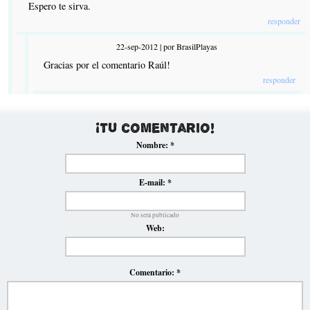
Espero te sirva.
responder
22-sep-2012 | por BrasilPlayas
Gracias por el comentario Raúl!
responder
¡Tu comentario!
Nombre:
*
E-mail:
*
No será publicado
Web:
Comentario:
*