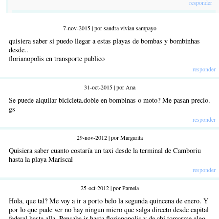
responder
7-nov-2015 | por sandra vivian sampayo
quisiera saber si puedo llegar a estas playas de bombas y bombinhas
desde..
florianopolis en transporte publico
responder
31-oct-2015 | por Ana
Se puede alquilar bicicleta.doble en bombinas o moto? Me pasan precio.
gs
responder
29-nov-2012 | por Margarita
Quisiera saber cuanto costaría un taxi desde la terminal de Camboriu
hasta la playa Mariscal
responder
25-oct-2012 | por Pamela
Hola, que tal? Me voy a ir a porto belo la segunda quincena de enero. Y
por lo que pude ver no hay ningun micro que salga directo desde capital
federal hasta alla. Pensaba ir hasta florianopolis y de ahí tomarme algo