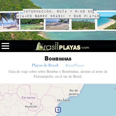
Información, guía y blog de
viajes sobre Brasil y sus playas
Bombinhas
Playas de Brasil
.
BrasilPlayas
Guía de viaje sobre sobre Bombas y Bombinhas, destino al norte de
Florianópolis, en el sur de Brasil.
Fotos de Bombinhas