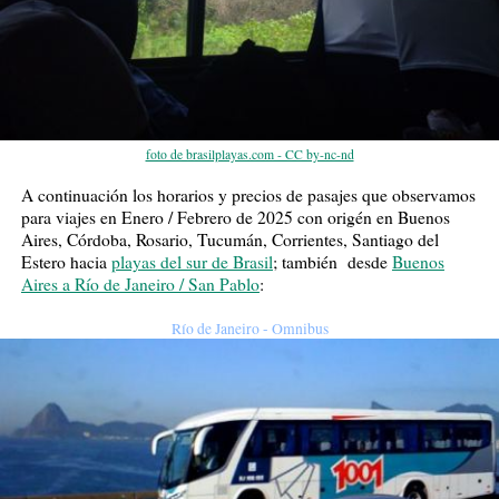
foto de brasilplayas.com - CC by-nc-nd
A continuación los horarios y precios de pasajes que observamos
para viajes en Enero / Febrero de 2025 con origén en Buenos
Aires, Córdoba, Rosario, Tucumán, Corrientes, Santiago del
Estero hacia
playas del sur de Brasil
; también desde
Buenos
Aires a Río de Janeiro / San Pablo
:
Río de Janeiro - Omnibus