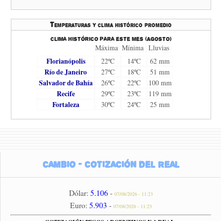
Temperaturas y clima histórico promedio
Clima histórico para este mes (Agosto)
Máxima
Mínima
Lluvias
Florianópolis
22ºC
14ºC
62 mm
Río de Janeiro
27ºC
18ºC
51 mm
Salvador de Bahía
26ºC
22ºC
100 mm
Recife
29ºC
23ºC
119 mm
Fortaleza
30ºC
24ºC
25 mm
Cambio - Cotización del Real
Dólar:
5.106
-
07/08/2026 - 11:23
Euro:
5.903
-
07/08/2026 - 11:23