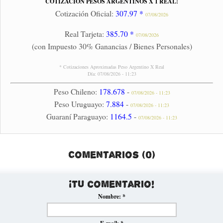
COTIZACIÓN PESOS ARGENTINOS X 1 REAL:
Cotización Oficial:
307.97 *
07/08/2026
Real Tarjeta:
385.70 *
07/08/2026
(con Impuesto 30% Ganancias / Bienes Personales)
* Cotizaciones Aproximadas Peso Argentino X Real
Día: 07/08/2026 - 11:23
Peso Chileno:
178.678
-
07/08/2026 - 11:23
Peso Uruguayo:
7.884
-
07/08/2026 - 11:23
Guaraní Paraguayo:
1164.5
-
07/08/2026 - 11:23
Comentarios (0)
¡Tu comentario!
Nombre:
*