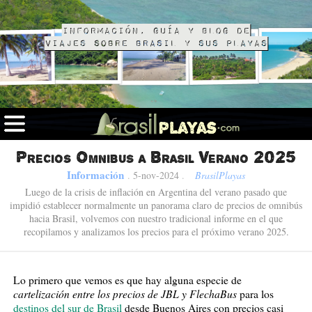
Información, guía y blog de
viajes sobre Brasil y sus playas
Precios Omnibus a Brasil Verano 2025
Información
.
5-nov-2024
.
BrasilPlayas
Luego de la crisis de inflación en Argentina del verano pasado que
impidió establecer normalmente un panorama claro de precios de omnibús
hacia Brasil, volvemos con nuestro tradicional informe en el que
recopilamos y analizamos los precios para el próximo verano 2025.
Lo primero que vemos es que hay alguna especie de
cartelización entre los precios de JBL y FlechaBus
para los
destinos del sur de Brasil
desde Buenos Aires con precios casi