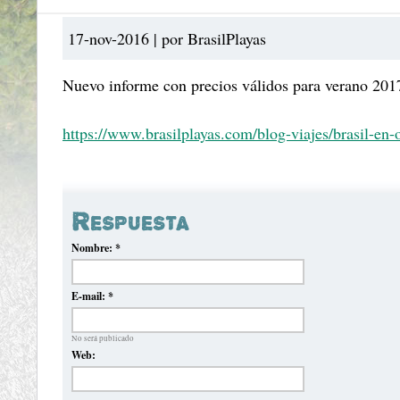
17-nov-2016 | por BrasilPlayas
Nuevo informe con precios válidos para verano 201
https://www.brasilplayas.com/blog-viajes/brasil-en-
Respuesta
Nombre:
*
E-mail:
*
No será publicado
Web: