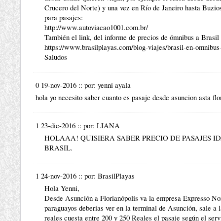
Crucero del Norte) y una vez en Río de Janeiro hasta Buzio
para pasajes:
http://www.autoviacao1001.com.br/
También el link, del informe de precios de ómnibus a Brasil
https://www.brasilplayas.com/blog-viajes/brasil-en-omnibus-
Saludos
0 19-nov-2016
::
por:
yenni ayala
hola yo necesito saber cuanto es pasaje desde asuncion asta fl
1 23-dic-2016
::
por:
LIANA
HOLAAA! QUISIERA SABER PRECIO DE PASAJES I
BRASIL.
1 24-nov-2016
::
por:
BrasilPlayas
Hola Yenni,
Desde Asunción a Florianópolis va la empresa Expresso Nord
paraguayos deberías ver en la terminal de Asunción, sale a la
reales cuesta entre 200 y 250 Reales el pasaje según el ser