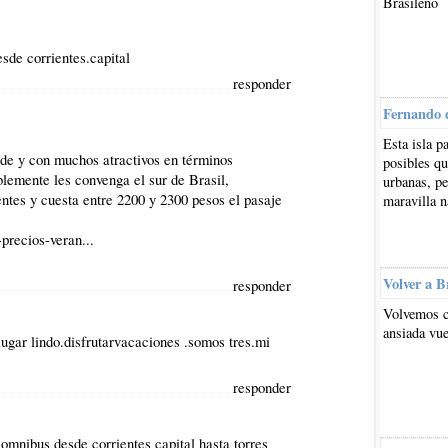
Brasileño
esde corrientes.capital
responder
Fernando 
Esta isla p
nde y con muchos atractivos en términos
posibles qu
iblemente les convenga el sur de Brasil,
urbanas, pe
entes y cuesta entre 2200 y 2300 pesos el pasaje
maravilla n
precios-veran...
Volver a B
responder
Volvemos c
ansiada vue
lugar lindo.disfrutarvacaciones .somos tres.mi
responder
omnibus desde corrientes capital hasta torres