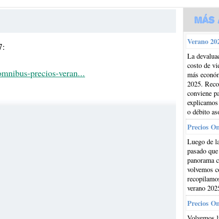
Más 
Verano 202
7:
La devaluac
costo de vi
omnibus-precios-veran...
más económi
2025. Reco
conviene pa
explicamos
o débito as
Precios O
Luego de la
pasado que
panorama cl
volvemos co
recopilamos
verano 202
Precios O
Volvemos l