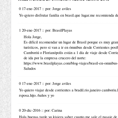
0 17-ene-2017
::
por:
Jorge aviles
Yo qyiero disfrutar fanilia en brasil.que lugar.me recomienda d
1 20-ene-2017
::
por:
BrasilPlayas
Hola Jorge,
Es difícil recomendar un lugar de Brasil porque es muy gra
turísticos, pero si van a ir en ómnibus desde Corrientes pos
Camboriú o Florianópolis están a 1 día de viaje desde Corri
de ida por la empresa crucero del norte:
https://www.brasilplayas.com/blog-viajes/brasil-en-omnibus-
Saludos
0 17-ene-2017
::
por:
Jorge aviles
Yo quiero viajar desde corrientes a bradil.rio.janeiro camboriu.
rsposa.hijo..6años y yo
0 20-dic-2016
::
por:
Carina
Hola buenas tarde yo kisiera saber cuanto me sale el pasaje de 