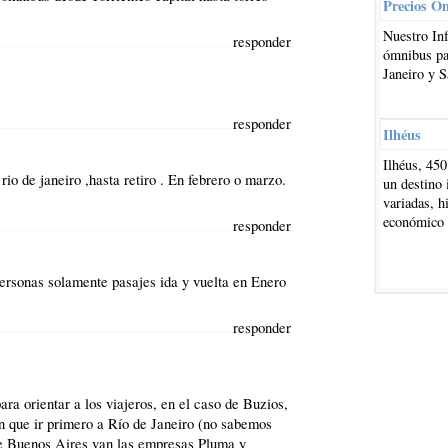
Precios O
Nuestro In
responder
ómnibus par
Janeiro y S
responder
Ilhéus
Ilhéus, 450
io de janeiro ,hasta retiro . En febrero o marzo.
un destino 
variadas, h
económico
responder
 personas solamente pasajes ida y vuelta en Enero
responder
ra orientar a los viajeros, en el caso de Buzios,
an que ir primero a Río de Janeiro (no sabemos
de Buenos Aires van las empresas Pluma y