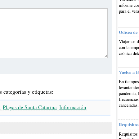
informe co
para el ver
Odisea de
Viajamos d
con la emp
crónica det
Vuelos a B
En tiempos 
levantamien
s categorías y etiquetas:
pandemia, l
frecuencias
canceladas,
s
Playas de Santa Catarina
Información
Requisitos
Requisitos 