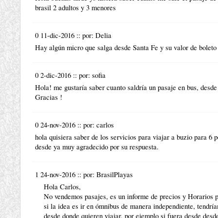
brasil 2 adultos y 3 menores
0 11-dic-2016
::
por:
Delia
Hay algún micro que salga desde Santa Fe y su valor de boleto
0 2-dic-2016
::
por:
sofia
Hola! me gustaría saber cuanto saldría un pasaje en bus, desde r
Gracias !
0 24-nov-2016
::
por:
carlos
hola quisiera saber de los servicios para viajar a buzio para 6
desde ya muy agradecido por su respuesta.
1 24-nov-2016
::
por:
BrasilPlayas
Hola Carlos,
No vendemos pasajes, es un informe de precios y Horarios pa
si la idea es ir en ómnibus de manera independiente, tendrí
desde donde quieren viajar, por ejemplo si fuera desde des