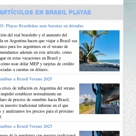
Artículos en Brasil Playas
5: Playas Brasileñas más baratas en décadas
ión del real brasileño y el aumento del
da en Argentina hacen que viajar a Brasil sea
co para los argentinos en el verano de
mendamos además en este artículo, cómo
gar en estas vacaciones en Brasil y
 cómo usar dólar MEP y tarjetas de crédito
ociadas a cuentas en dólares.
mnibus a Brasil Verano 2025
 crisis de inflación en Argentina del verano
 impidió establecer normalmente un
aro de precios de omnibús hacia Brasil,
n nuestro tradicional informe en el que
 y analizamos los precios para el próximo
5.
mnibus a Brasil Verano 2023
uego de la pandemia con nuestro tradicional