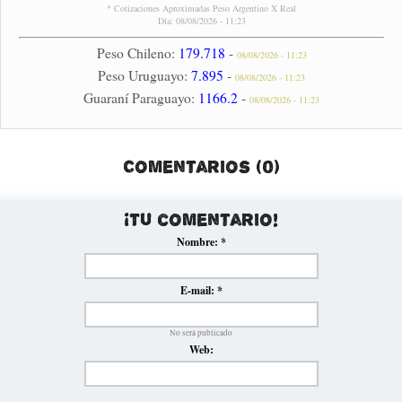
* Cotizaciones Aproximadas Peso Argentino X Real
Día: 08/08/2026 - 11:23
Peso Chileno:
179.718
-
08/08/2026 - 11:23
Peso Uruguayo:
7.895
-
08/08/2026 - 11:23
Guaraní Paraguayo:
1166.2
-
08/08/2026 - 11:23
Comentarios (0)
¡Tu comentario!
Nombre:
*
E-mail:
*
No será publicado
Web: