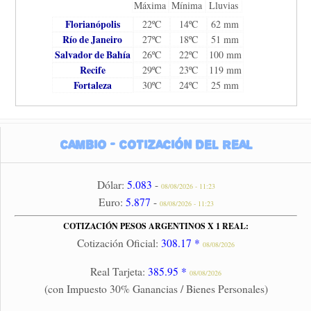
Máxima
Mínima
Lluvias
Florianópolis
22ºC
14ºC
62 mm
Río de Janeiro
27ºC
18ºC
51 mm
Salvador de Bahía
26ºC
22ºC
100 mm
Recife
29ºC
23ºC
119 mm
Fortaleza
30ºC
24ºC
25 mm
Cambio - Cotización del Real
Dólar:
5.083
-
08/08/2026 - 11:23
Euro:
5.877
-
08/08/2026 - 11:23
COTIZACIÓN PESOS ARGENTINOS X 1 REAL:
Cotización Oficial:
308.17 *
08/08/2026
Real Tarjeta:
385.95 *
08/08/2026
(con Impuesto 30% Ganancias / Bienes Personales)