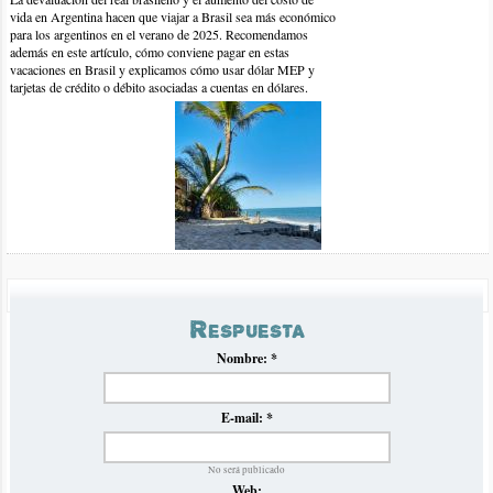
vida en Argentina hacen que viajar a Brasil sea más económico
para los argentinos en el verano de 2025. Recomendamos
además en este artículo, cómo conviene pagar en estas
vacaciones en Brasil y explicamos cómo usar dólar MEP y
tarjetas de crédito o débito asociadas a cuentas en dólares.
2-dic-2016 | por sofia
Hola! me gustaría saber cuanto saldría un pasaje en bus, desde
rio de janeiro ,hasta retiro . En febrero o marzo. Gracias !
Precios Omnibus a Brasil Verano 2025
Respuesta
Luego de la crisis de inflación en Argentina del verano pasado
que impidió establecer normalmente un panorama claro de
Nombre:
*
precios de omnibús hacia Brasil, volvemos con nuestro
tradicional informe en el que recopilamos y analizamos los
precios para el próximo verano 2025.
E-mail:
*
No será publicado
Web: