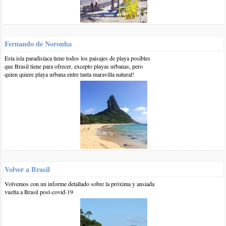
responder
0 17-ene-2017
::
por:
Jorge aviles
Fernando de Noronha
Yo quiero viajar desde corrientes a bradil.rio.janeiro
Esta isla paradisíaca tiene todos los paisajes de playa posibles
camboriu.lugar lindo.disfrutarvacaciones .somos tres.mi
que Brasil tiene para ofrecer, excepto playas urbanas, pero
rsposa.hijo..6años y yo
quien quiere playa urbana entre tanta maravilla natural!
responder
0 20-dic-2016
::
por:
Carina
Hola buenas tarde yo kisiera saber cuanto me sale el pasaje de
omnibus desde corrientes capital hasta torres brasil 2 adultos y 3
menores
responder
Volver a Brasil
0 11-dic-2016
::
por:
Delia
Volvemos con un informe detallado sobre la próxima y ansiada
vuelta a Brasil post-covid-19
Hay algún micro que salga desde Santa Fe y su valor de boleto
responder