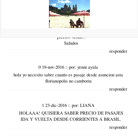
el link para pasajes:
http://www.autoviacao1001.com.br/
También el link, del informe de precios de ómnibus a Brasil
2017:
https://www.brasilplayas.com/blog-viajes/brasil-en-omnibus-
precios-veran...
Saludos
responder
0 19-nov-2016
::
por:
yenni ayala
hola yo necesito saber cuanto es pasaje desde asuncion asta
florianopolis no camboriu
responder
1 23-dic-2016
::
por:
LIANA
HOLAAA! QUISIERA SABER PRECIO DE PASAJES
IDA Y VUELTA DESDE CORRIENTES A BRASIL.
responder