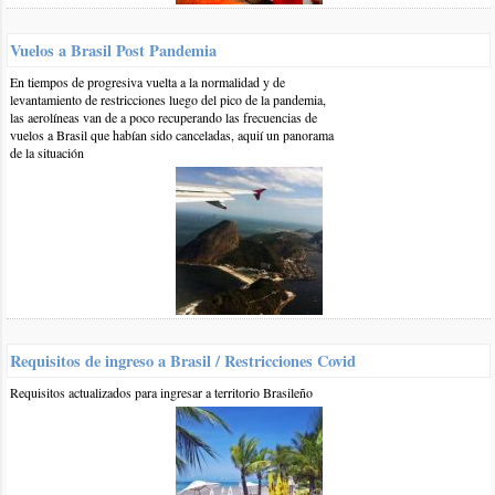
Otros comentarios en artículo:
Vuelos a Brasil Post Pandemia
En tiempos de progresiva vuelta a la normalidad y de
Viajes a Brasil en Omnibus: Precios Verano 2016
levantamiento de restricciones luego del pico de la pandemia,
las aerolíneas van de a poco recuperando las frecuencias de
0 17-ene-2017
::
por:
Jorge aviles
vuelos a Brasil que habían sido canceladas, aquií un panorama
de la situación
Yo qyiero disfrutar fanilia en brasil.que lugar.me recomienda
desde corrientes.capital
responder
1 20-ene-2017
::
por:
BrasilPlayas
Hola Jorge,
Es difícil recomendar un lugar de Brasil porque es muy
grande y con muchos atractivos en términos turísticos, pero si
van a ir en ómnibus desde Corrientes posiblemente les
Requisitos de ingreso a Brasil / Restricciones Covid
convenga el sur de Brasil, Camboriú o Florianópolis están a 1
Requisitos actualizados para ingresar a territorio Brasileño
día de viaje desde Corrientes y cuesta entre 2200 y 2300
pesos el pasaje de ida por la empresa crucero del norte:
https://www.brasilplayas.com/blog-viajes/brasil-en-omnibus-
precios-veran...
Saludos