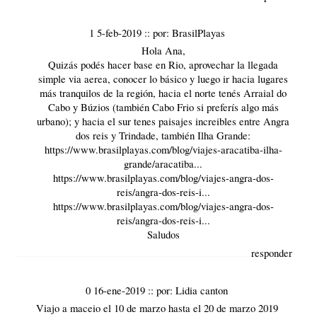
1 5-feb-2019
::
por:
BrasilPlayas
Hola Ana,
Quizás podés hacer base en Rio, aprovechar la llegada
simple via aerea, conocer lo básico y luego ir hacia lugares
más tranquilos de la región, hacia el norte tenés
Arraial do
Cabo
y
Búzios
(también Cabo Frio si preferís algo más
urbano); y hacia el sur tenes paisajes increibles entre Angra
dos reis y
Trindade
, también Ilha Grande:
https://www.brasilplayas.com/blog/viajes-aracatiba-ilha-
grande/aracatiba...
https://www.brasilplayas.com/blog/viajes-angra-dos-
reis/angra-dos-reis-i...
https://www.brasilplayas.com/blog/viajes-angra-dos-
reis/angra-dos-reis-i...
Saludos
responder
0 16-ene-2019
::
por:
Lidia canton
Viajo a maceio el 10 de marzo hasta el 20 de marzo 2019