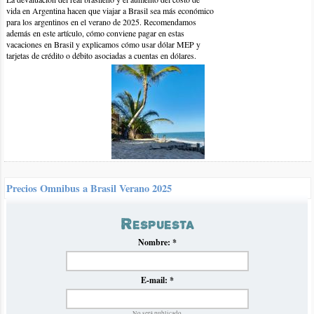
vida en Argentina hacen que viajar a Brasil sea más económico
para los argentinos en el verano de 2025. Recomendamos
además en este artículo, cómo conviene pagar en estas
vacaciones en Brasil y explicamos cómo usar dólar MEP y
tarjetas de crédito o débito asociadas a cuentas en dólares.
9-dic-2023 | por Lucía
Hola que tal, estamos pensando con mi novio en ir a maceio en
enero. Quería saber si había transporte público que nos lleve a las
distintas playas de la zona.
Precios Omnibus a Brasil Verano 2025
Luego de la crisis de inflación en Argentina del verano pasado
Respuesta
que impidió establecer normalmente un panorama claro de
precios de omnibús hacia Brasil, volvemos con nuestro
tradicional informe en el que recopilamos y analizamos los
Nombre:
*
precios para el próximo verano 2025.
E-mail:
*
No será publicado