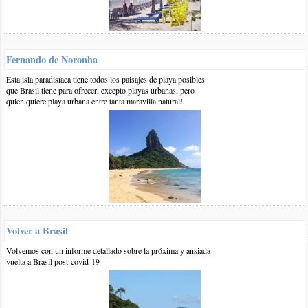
de mayo y queremos ir a una playa tranquila. Como no teníamos
nada alquilamos del 29 al 3 en ponta verde pero queremos ir a
alquilar a un lugar mas tranquilo y económico. Podrían darnos
alguna información para la fecha del 3 de mayo al 19 de abril?
Fernando de Noronha
somos de argentina
Esta isla paradisíaca tiene todos los paisajes de playa posibles
responder
que Brasil tiene para ofrecer, excepto playas urbanas, pero
quien quiere playa urbana entre tanta maravilla natural!
0 5-feb-2020
::
por:
Flo
Hola! Estamos pensado con mi novio ir en marzo 2020 a alguna
playa de Brasil... y pensábamos en Río de Janeiro... pero dude
mucho con respecto a la inseguridad y a las distancia y accesos
a pie de los hoteles a las playas... Otra opción era Maceió pero
es cierto que las playas son sucias?? Que todo desecho de los
baños van a parar al mar??? Por favor necesitaría que alguien
que haya viajado hace poco me ayude a elegir... Gracias!!!
Volver a Brasil
responder
Volvemos con un informe detallado sobre la próxima y ansiada
vuelta a Brasil post-covid-19
0 8-oct-2019
::
por:
Maximiliano
Hola, tengo pensado ir a Maceió pero me dijeron que las playas
son cerradas para los hoteles, quería saber si eso es así o son