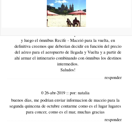
Recife (norte) y luego ir bajando desde Recife hasta Porto de
Galinhas, luego Maragogi y terminar en Maceió, Desde
Maceio a Recife volver de bus directo tendrían unas 5 horas
de viaje y sale entre 60 y 80 reales.
Eso si es que consiguen mejores aéreos a Recife que a
Maceio. Caso contrario lo mismo pero subiendo hasta Recife
y luego el ómnibus Recife - Maceió para la vuelta, en
definitiva creemos que deberían decidir en función del precio
del aéreo para el aeropuerto de llegada y Vuelta y a partir de
ahí armar el intinerario combinando con ómnibus los destinos
intermedios.
Saludos!
responder
0 26-abr-2019
::
por:
natalia
buenos días, me podrian enviar informacion de maceio para la
segunda quincena de octubre contarme como es el lugar lugares
para concer, como es el mar, muchas gracias
responder