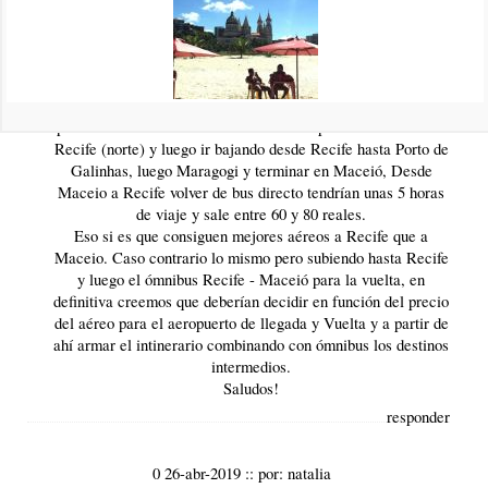
1 12-ago-2019
::
por:
BrasilPlayas
Hola Juan Jose,
Sí, seria viable, el asunto es si van a entrar por Aeropuerto
de Recife o aeropuerto de Maceió, caso fuera Recife,
podrían hacer Olinda e Itamaraca como paseos alrededor de
Recife (norte) y luego ir bajando desde Recife hasta Porto de
Galinhas, luego Maragogi y terminar en Maceió, Desde
Maceio a Recife volver de bus directo tendrían unas 5 horas
de viaje y sale entre 60 y 80 reales.
Eso si es que consiguen mejores aéreos a Recife que a
Maceio. Caso contrario lo mismo pero subiendo hasta Recife
y luego el ómnibus Recife - Maceió para la vuelta, en
definitiva creemos que deberían decidir en función del precio
del aéreo para el aeropuerto de llegada y Vuelta y a partir de
ahí armar el intinerario combinando con ómnibus los destinos
intermedios.
Saludos!
responder
0 26-abr-2019
::
por:
natalia