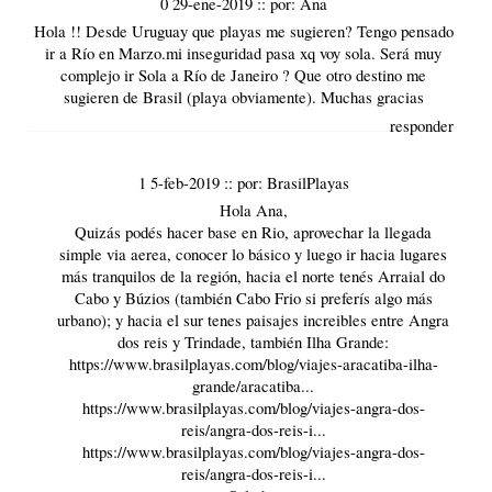
0 29-ene-2019
::
por:
Ana
Hola !! Desde Uruguay que playas me sugieren? Tengo pensado
ir a Río en Marzo.mi inseguridad pasa xq voy sola. Será muy
complejo ir Sola a Río de Janeiro ? Que otro destino me
sugieren de Brasil (playa obviamente). Muchas gracias
responder
1 5-feb-2019
::
por:
BrasilPlayas
Hola Ana,
Quizás podés hacer base en Rio, aprovechar la llegada
simple via aerea, conocer lo básico y luego ir hacia lugares
más tranquilos de la región, hacia el norte tenés
Arraial do
Cabo
y
Búzios
(también Cabo Frio si preferís algo más
urbano); y hacia el sur tenes paisajes increibles entre Angra
dos reis y
Trindade
, también Ilha Grande:
https://www.brasilplayas.com/blog/viajes-aracatiba-ilha-
grande/aracatiba...
https://www.brasilplayas.com/blog/viajes-angra-dos-
reis/angra-dos-reis-i...
https://www.brasilplayas.com/blog/viajes-angra-dos-
reis/angra-dos-reis-i...