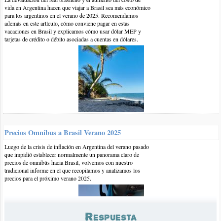
vida en Argentina hacen que viajar a Brasil sea más económico
para los argentinos en el verano de 2025. Recomendamos
además en este artículo, cómo conviene pagar en estas
vacaciones en Brasil y explicamos cómo usar dólar MEP y
tarjetas de crédito o débito asociadas a cuentas en dólares.
31-jul-2019 | por Juan Jose
Buenas! como estas? Te consulto, tengo pensado ir con mi pareja
para Enero a Brasil. En lo personal conozco Natal y Rio de
Janeiro. El norte me cautivó. Estaba pensando en hacer 5 dias en
Recife (y alrededores) y de ahi tomar un colectivo y pasar otros 5
Precios Omnibus a Brasil Verano 2025
dias en Maceio (y alrededores). Mi consulta es, es viable la
Luego de la crisis de inflación en Argentina del verano pasado
idea?. Que playas nos recomendas visitar? En cuanto a precios
que impidió establecer normalmente un panorama claro de
por lo que observe Maceió es mas caro, tenemos pensado
precios de omnibús hacia Brasil, volvemos con nuestro
abastecernos en supermercados para suplir gastos.
tradicional informe en el que recopilamos y analizamos los
precios para el próximo verano 2025.
Maragogi y Porto Galhinas no nos perdemos por nada!
Respuesta