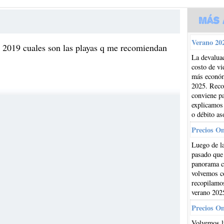
Más 
Verano 202
o 2019 cuales son las playas q me recomiendan
La devaluac
costo de vi
más económi
2025. Reco
conviene pa
explicamos
o débito as
Precios O
Luego de la
pasado que
panorama cl
volvemos co
recopilamos
verano 202
Precios O
Volvemos l