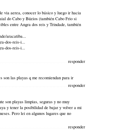
e via aerea, conocer lo básico y luego ir hacia
aial do Cabo
y
Búzios
(también Cabo Frio si
eibles entre Angra dos reis y
Trindade
, también
de/aracatiba...
a-dos-reis-i...
a-dos-reis-i...
responder
s son las playas q me recomiendan para ir
responder
nte son playas limpias, seguras y no muy
ya y tener la posibilidad de bajar y volver a mi
meses. Pero lei en algunos lugares que no
responder