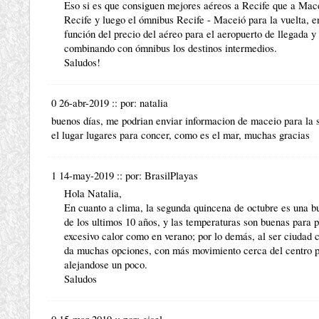
Eso si es que consiguen mejores aéreos a Recife que a Mace
Recife y luego el ómnibus Recife - Maceió para la vuelta, e
función del precio del aéreo para el aeropuerto de llegada y 
combinando con ómnibus los destinos intermedios.
Saludos!
0 26-abr-2019
::
por:
natalia
buenos días, me podrian enviar informacion de maceio para la
el lugar lugares para concer, como es el mar, muchas gracias
1 14-may-2019
::
por:
BrasilPlayas
Hola Natalia,
En cuanto a
clima
, la segunda quincena de octubre es una b
de los ultimos 10 años, y las temperaturas son buenas para 
excesivo calor como en verano; por lo demás, al ser ciudad c
da muchas opciones, con más movimiento cerca del centro p
alejandose un poco.
Saludos
0 15-mar-2019
::
por:
gisel