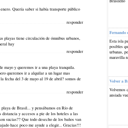
Brasileño
enero. Quería saber si había transporte público
responder
Fernando 
us playas tiene circulación de ómnibus urbanos,
Esta isla p
neral hay
posibles qu
responder
urbanas, pe
maravilla n
de mayo y queremos ir a una playa tranquila.
ero queremos ir a alquilar a un lugar mas
la fecha del 3 de mayo al 19 de abril? somos de
Volver a B
Volvemos c
responder
ansiada vue
 playa de Brasil... y pensábamos en Río de
 distancia y accesos a pie de los hoteles a las
 son sucias?? Que todo desecho de los baños van
iajado hace poco me ayude a elegir... Gracias!!!