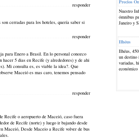
Precios O
responder
Nuestro In
ómnibus par
son cerradas para los hoteles, quería saber si
Janeiro y S
responder
Ilhéus
Ilhéus, 450
ja para Enero a Brasil. En lo personal conozco
un destino 
n hacer 5 dias en Recife (y alrededores) y de ahi
variadas, h
s). Mi consulta es, es viable la idea?. Que
económico
e observe Maceió es mas caro, tenemos pensado
responder
o de Recife o aeropuerto de Maceió, caso fuera
edor de Recife (norte) y luego ir bajando desde
 en Maceió, Desde Maceio a Recife volver de bus
ales.