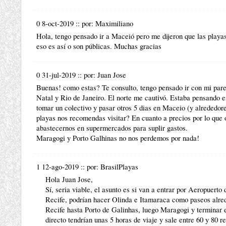
0 8-oct-2019
::
por:
Maximiliano
Hola, tengo pensado ir a Maceió pero me dijeron que las playas 
eso es así o son públicas. Muchas gracias
0 31-jul-2019
::
por:
Juan Jose
Buenas! como estas? Te consulto, tengo pensado ir con mi pare
Natal y Rio de Janeiro. El norte me cautivó. Estaba pensando e
tomar un colectivo y pasar otros 5 dias en Maceio (y alrededore
playas nos recomendas visitar? En cuanto a precios por lo qu
abastecernos en supermercados para suplir gastos.
Maragogi y Porto Galhinas no nos perdemos por nada!
1 12-ago-2019
::
por:
BrasilPlayas
Hola Juan Jose,
Sí, seria viable, el asunto es si van a entrar por Aeropuert
Recife, podrían hacer Olinda e Itamaraca como paseos alred
Recife hasta Porto de Galinhas, luego Maragogi y terminar
directo tendrían unas 5 horas de viaje y sale entre 60 y 80 re