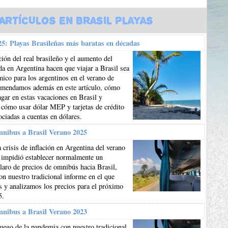
Artículos en Brasil Playas
5: Playas Brasileñas más baratas en décadas
ión del real brasileño y el aumento del
da en Argentina hacen que viajar a Brasil sea
co para los argentinos en el verano de
mendamos además en este artículo, cómo
gar en estas vacaciones en Brasil y
 cómo usar dólar MEP y tarjetas de crédito
ociadas a cuentas en dólares.
mnibus a Brasil Verano 2025
 crisis de inflación en Argentina del verano
 impidió establecer normalmente un
aro de precios de omnibús hacia Brasil,
n nuestro tradicional informe en el que
 y analizamos los precios para el próximo
5.
mnibus a Brasil Verano 2023
uego de la pandemia con nuestro tradicional