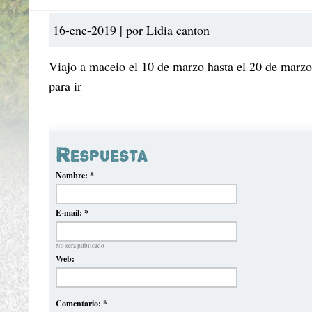
16-ene-2019 | por Lidia canton
Viajo a maceio el 10 de marzo hasta el 20 de marz
para ir
Respuesta
Nombre:
*
E-mail:
*
No será publicado
Web:
Comentario:
*