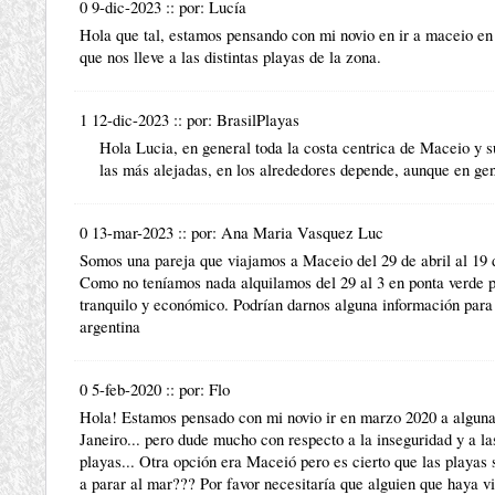
0 9-dic-2023
::
por:
Lucía
Hola que tal, estamos pensando con mi novio en ir a maceio en 
que nos lleve a las distintas playas de la zona.
1 12-dic-2023
::
por:
BrasilPlayas
Hola Lucia, en general toda la costa centrica de Maceio y s
las más alejadas, en los alrededores depende, aunque en ge
0 13-mar-2023
::
por:
Ana Maria Vasquez Luc
Somos una pareja que viajamos a Maceio del 29 de abril al 19 
Como no teníamos nada alquilamos del 29 al 3 en ponta verde p
tranquilo y económico. Podrían darnos alguna información para 
argentina
0 5-feb-2020
::
por:
Flo
Hola! Estamos pensado con mi novio ir en marzo 2020 a alguna
Janeiro... pero dude mucho con respecto a la inseguridad y a las
playas... Otra opción era Maceió pero es cierto que las playas
a parar al mar??? Por favor necesitaría que alguien que haya v