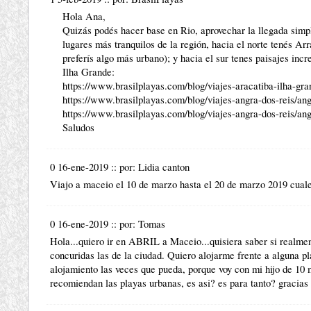
Hola Ana,
Quizás podés hacer base en Rio, aprovechar la llegada simpl
lugares más tranquilos de la región, hacia el norte tenés
Arr
preferís algo más urbano); y hacia el sur tenes paisajes incr
Ilha Grande:
https://www.brasilplayas.com/blog/viajes-aracatiba-ilha-gran
https://www.brasilplayas.com/blog/viajes-angra-dos-reis/angr
https://www.brasilplayas.com/blog/viajes-angra-dos-reis/angr
Saludos
0 16-ene-2019
::
por:
Lidia canton
Viajo a maceio el 10 de marzo hasta el 20 de marzo 2019 cuale
0 16-ene-2019
::
por:
Tomas
Hola...quiero ir en ABRIL a Maceio...quisiera saber si realme
concuridas las de la ciudad. Quiero alojarme frente a alguna pla
alojamiento las veces que pueda, porque voy con mi hijo de 10 
recomiendan las playas urbanas, es asi? es para tanto? gracias