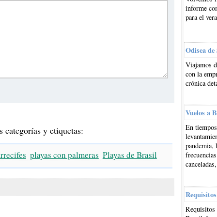
informe co
para el ver
Odisea de
Viajamos d
con la emp
crónica det
Vuelos a B
En tiempos 
s categorías y etiquetas:
levantamien
pandemia, l
rrecifes
playas con palmeras
Playas de Brasil
frecuencias
canceladas,
Requisitos
Requisitos 