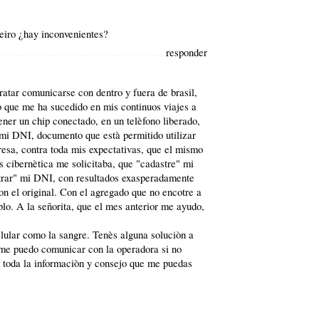
neiro ¿hay inconvenientes?
responder
ratar comunicarse con dentro y fuera de brasil,
lo que me ha sucedido en mis continuos viajes a
ener un chip conectado, en un telèfono liberado,
 mi DNI, documento que està permitido utilizar
resa, contra toda mis expectativas, que el mismo
os cibernètica me solicitaba, que "cadastre" mi
strar" mi DNI, con resultados exasperadamente
on el original. Con el agregado que no encotre a
lo. A la señorita, que el mes anterior me ayudo,
elular como la sangre. Tenès alguna soluciòn a
me puedo comunicar con la operadora si no
 toda la informaciòn y consejo que me puedas