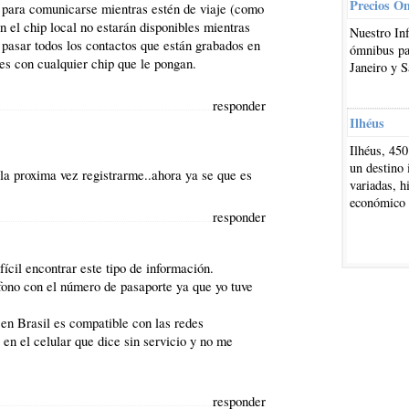
Precios O
l para comunicarse mientras estén de viaje (como
 el chip local no estarán disponibles mientras
Nuestro In
 pasar todos los contactos que están grabados en
ómnibus par
les con cualquier chip que le pongan.
Janeiro y S
responder
Ilhéus
Ilhéus, 450
un destino 
 la proxima vez registrarme..ahora ya se que es
variadas, h
económico
responder
ícil encontrar este tipo de información.
léfono con el número de pasaporte ya que yo tuve
en Brasil es compatible con las redes
n el celular que dice sin servicio y no me
responder