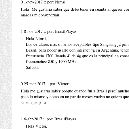
0 1-nov-2017
::
por:
Nimsi
Hola! Me gustaria saber que debo tener en cuanta al querer co
marcas m convendrian
1 8-nov-2017
::
por:
BrasilPlayas
Hola Nimsi,
Los celulares más o menos aceptables tipo Sangsung j2 pri
Brasil, para poder usarlo con internet 4g en Argentina, tend
frecuencia 1700 (banda 4) de 4g que es la principal en zonas
frecuencias: 850 y 1900 MHz.
Saludos
0 25-mar-2017
::
por:
Víctor
Hola me gustaría saber porque cuando fui a Brasil perdí mucho
pasó lo mismo y cómo en un par de meses vuelvo no quiero que 
sabes que pasa
1 6-abr-2017
::
por:
BrasilPlayas
Hola Victor,