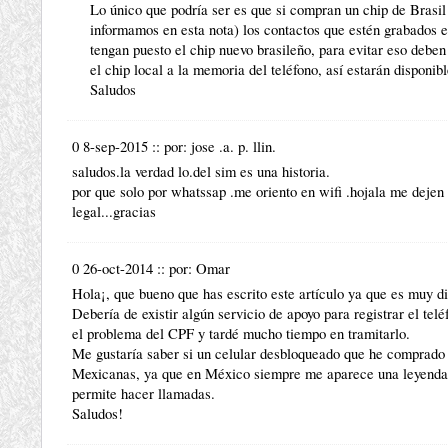
Lo único que podría ser es que si compran un chip de Brasi
informamos en esta nota) los contactos que estén grabados en
tengan puesto el chip nuevo brasileño, para evitar eso deben
el chip local a la memoria del teléfono, así estarán disponib
Saludos
0 8-sep-2015
::
por:
jose .a. p. llin.
saludos.la verdad lo.del sim es una historia.
por que solo por whatssap .me oriento en wifi .hojala me dejen
legal...gracias
0 26-oct-2014
::
por:
Omar
Hola¡, que bueno que has escrito este artículo ya que es muy dif
Debería de existir algún servicio de apoyo para registrar el te
el problema del CPF y tardé mucho tiempo en tramitarlo.
Me gustaría saber si un celular desbloqueado que he comprado 
Mexicanas, ya que en México siempre me aparece una leyenda e
permite hacer llamadas.
Saludos!