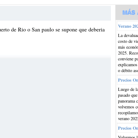
Más 
Verano 202
uerto de Rio o San paulo se supone que deberia
La devaluac
costo de vi
más económi
2025. Reco
conviene pa
explicamos
o débito as
Precios O
Luego de la
pasado que
panorama cl
volvemos co
recopilamos
verano 202
Precios O
Volvemos l