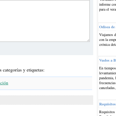
informe co
para el ver
Odisea de
Viajamos d
con la emp
crónica det
Vuelos a B
En tiempos 
s categorías y etiquetas:
levantamien
pandemia, l
ación
frecuencias
canceladas,
Requisitos
Requisitos 