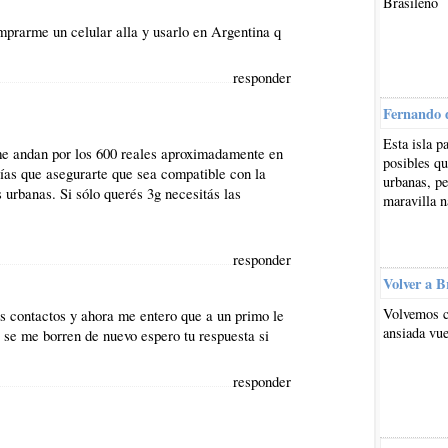
Brasileño
mprarme un celular alla y usarlo en Argentina q
responder
Fernando 
Esta isla p
me andan por los 600 reales aproximadamente en
posibles qu
rías que asegurarte que sea compatible con la
urbanas, pe
 urbanas. Si sólo querés 3g necesitás las
maravilla n
responder
Volver a B
Volvemos c
s contactos y ahora me entero que a un primo le
ansiada vue
se me borren de nuevo espero tu respuesta si
responder