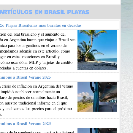
Artículos en Brasil Playas
5: Playas Brasileñas más baratas en décadas
ión del real brasileño y el aumento del
da en Argentina hacen que viajar a Brasil sea
co para los argentinos en el verano de
mendamos además en este artículo, cómo
gar en estas vacaciones en Brasil y
 cómo usar dólar MEP y tarjetas de crédito
ociadas a cuentas en dólares.
mnibus a Brasil Verano 2025
 crisis de inflación en Argentina del verano
 impidió establecer normalmente un
aro de precios de omnibús hacia Brasil,
n nuestro tradicional informe en el que
 y analizamos los precios para el próximo
5.
mnibus a Brasil Verano 2023
uego de la pandemia con nuestro tradicional