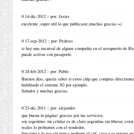
0 14-dic-2012
::
por:
Javier
excelente ,super util lo que publicaste,muchas gracias =)
0 17-sep-2012
::
por:
Pedross
si hay una sucursal de alguna compañia en el aeropuerto de Ri
puede activar con pasaporte.
0 24-feb-2012
::
por:
Pablo
Buenos días, quería saber si estos chip que compras directamente
habilitado el sistema 3G por ejemplo.
Saludos y muchas gracias.
0 23-dic-2011
::
por:
alejandro
que buena tu página! gracias por tus servicios,
soy argentino. mi celular es de claro argentina sin liberar, est
reales lo probamos con el vendedor,
funcionó y lo uso sin nunca pedirme el cpf, creo q es porque n