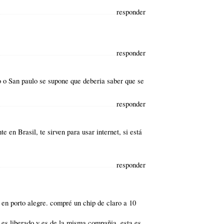
responder
responder
o o San paulo se supone que deberia saber que se
responder
 en Brasil, te sirven para usar internet, si está
responder
oy en porto alegre. compré un chip de claro a 10
o es liberado y es de la misma compañia. esta es