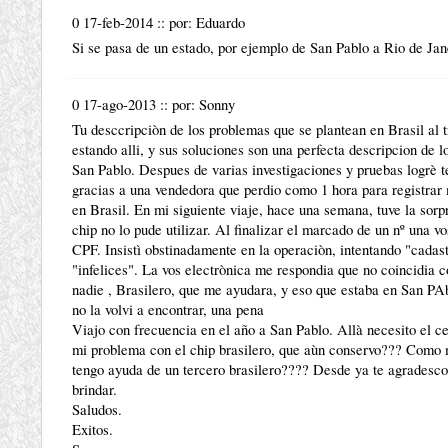
0 17-feb-2014
::
por:
Eduardo
Si se pasa de un estado, por ejemplo de San Pablo a Rio de Ja
0 17-ago-2013
::
por:
Sonny
Tu desccripciòn de los problemas que se plantean en Brasil al t
estando alli, y sus soluciones son una perfecta descripcion de 
San Pablo. Despues de varias investigaciones y pruebas logrè t
gracias a una vendedora que perdio como 1 hora para registrar
en Brasil. En mi siguiente viaje, hace una semana, tuve la sorp
chip no lo pude utilizar. Al finalizar el marcado de un nº una v
CPF. Insistì obstinadamente en la operaciòn, intentando "cada
"infelices". La vos electrònica me respondia que no coincidia c
nadie , Brasilero, que me ayudara, y eso que estaba en San PAb
no la volvi a encontrar, una pena
Viajo con frecuencia en el año a San Pablo. Allà necesito el c
mi problema con el chip brasilero, que aùn conservo??? Como 
tengo ayuda de un tercero brasilero???? Desde ya te agradesco
brindar.
Saludos.
Exitos.