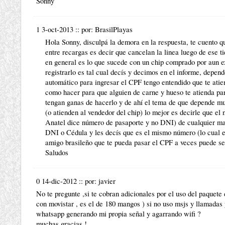
Sonny
1 3-oct-2013
::
por:
BrasilPlayas
Hola Sonny, disculpá la demora en la respuesta, te cuento qu
entre recargas es decir que cancelan la linea luego de ese t
en general es lo que sucede con un chip comprado por aun ex
registrarlo es tal cual decís y decimos en el informe, depen
automático para ingresar el CPF tengo entendido que te atie
como hacer para que alguien de carne y hueso te atienda par
tengan ganas de hacerlo y de ahí el tema de que depende mu
(o atienden al vendedor del chip) lo mejor es decirle que el
Anatel dice número de pasaporte y no DNI) de cualquier mane
DNI o Cédula y les decís que es el mismo número (lo cual e
amigo brasileño que te pueda pasar el CPF a veces puede ser
Saludos
0 14-dic-2012
::
por:
javier
No te pregunte ,si te cobran adicionales por el uso del paquete
con movistar , es el de 180 mangos ) si no uso msjs y llamadas y
whatsapp generando mi propia señal y agarrando wifi ?
muchas gracias !