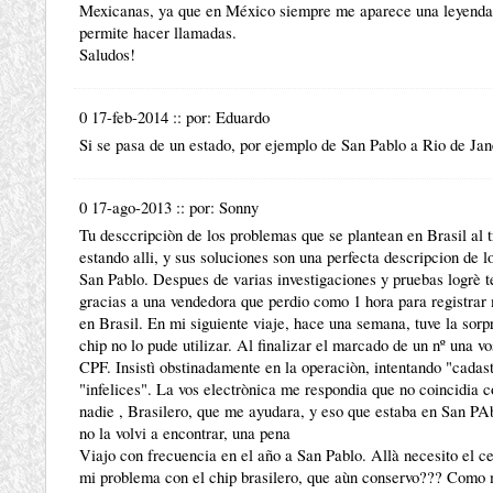
Mexicanas, ya que en México siempre me aparece una leyenda e
permite hacer llamadas.
Saludos!
0 17-feb-2014
::
por:
Eduardo
Si se pasa de un estado, por ejemplo de San Pablo a Rio de Ja
0 17-ago-2013
::
por:
Sonny
Tu desccripciòn de los problemas que se plantean en Brasil al t
estando alli, y sus soluciones son una perfecta descripcion de 
San Pablo. Despues de varias investigaciones y pruebas logrè t
gracias a una vendedora que perdio como 1 hora para registrar
en Brasil. En mi siguiente viaje, hace una semana, tuve la sorp
chip no lo pude utilizar. Al finalizar el marcado de un nº una v
CPF. Insistì obstinadamente en la operaciòn, intentando "cada
"infelices". La vos electrònica me respondia que no coincidia c
nadie , Brasilero, que me ayudara, y eso que estaba en San PAb
no la volvi a encontrar, una pena
Viajo con frecuencia en el año a San Pablo. Allà necesito el c
mi problema con el chip brasilero, que aùn conservo??? Como 