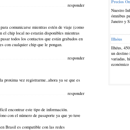
Precios O
responder
Nuestro In
ómnibus par
Janeiro y S
l para comunicarse mientras estén de viaje (como
 el chip local no estarán disponibles mientras
 pasar todos los contactos que están grabados en
Ilhéus
les con cualquier chip que le pongan.
Ilhéus, 450
un destino 
responder
variadas, h
económico
 la proxima vez registrarme..ahora ya se que es
responder
ícil encontrar este tipo de información.
léfono con el número de pasaporte ya que yo tuve
en Brasil es compatible con las redes