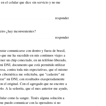
n el celular que dice sin servicio y no me
responder
neiro ¿hay inconvenientes?
responder
ratar comunicarse con dentro y fuera de brasil,
lo que me ha sucedido en mis continuos viajes a
ener un chip conectado, en un telèfono liberado,
 mi DNI, documento que està permitido utilizar
resa, contra toda mis expectativas, que el mismo
os cibernètica me solicitaba, que "cadastre" mi
strar" mi DNI, con resultados exasperadamente
on el original. Con el agregado que no encotre a
lo. A la señorita, que el mes anterior me ayudo,
elular como la sangre. Tenès alguna soluciòn a
me puedo comunicar con la operadora si no