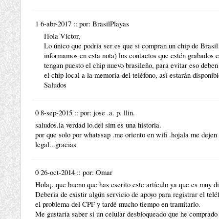
1 6-abr-2017
::
por:
BrasilPlayas
Hola Victor,
Lo único que podría ser es que si compran un chip de Brasi
informamos en esta nota) los contactos que estén grabados en
tengan puesto el chip nuevo brasileño, para evitar eso deben
el chip local a la memoria del teléfono, así estarán disponib
Saludos
0 8-sep-2015
::
por:
jose .a. p. llin.
saludos.la verdad lo.del sim es una historia.
por que solo por whatssap .me oriento en wifi .hojala me dejen
legal...gracias
0 26-oct-2014
::
por:
Omar
Hola¡, que bueno que has escrito este artículo ya que es muy dif
Debería de existir algún servicio de apoyo para registrar el te
el problema del CPF y tardé mucho tiempo en tramitarlo.
Me gustaría saber si un celular desbloqueado que he comprado 