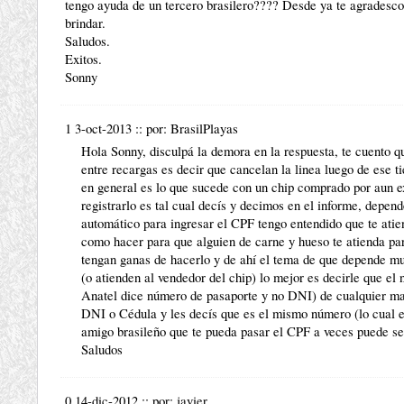
tengo ayuda de un tercero brasilero???? Desde ya te agradesco
brindar.
Saludos.
Exitos.
Sonny
1 3-oct-2013
::
por:
BrasilPlayas
Hola Sonny, disculpá la demora en la respuesta, te cuento qu
entre recargas es decir que cancelan la linea luego de ese t
en general es lo que sucede con un chip comprado por aun ex
registrarlo es tal cual decís y decimos en el informe, depen
automático para ingresar el CPF tengo entendido que te atie
como hacer para que alguien de carne y hueso te atienda par
tengan ganas de hacerlo y de ahí el tema de que depende mu
(o atienden al vendedor del chip) lo mejor es decirle que el
Anatel dice número de pasaporte y no DNI) de cualquier mane
DNI o Cédula y les decís que es el mismo número (lo cual e
amigo brasileño que te pueda pasar el CPF a veces puede ser
Saludos
0 14-dic-2012
::
por:
javier