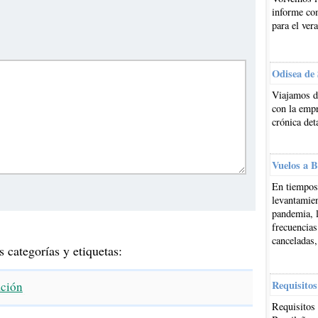
informe co
para el ver
Odisea de
Viajamos d
con la emp
crónica det
Vuelos a B
En tiempos 
levantamien
pandemia, l
frecuencias
canceladas,
s categorías y etiquetas:
Requisitos
ación
Requisitos 