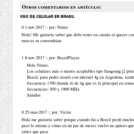
Otros comentarios en artículo:
Uso de celular en Brasil
0 1-nov-2017
::
por:
Nimsi
Hola! Me gustaria saber que debo tener en cuanta al querer co
marcas m convendrian
1 8-nov-2017
::
por:
BrasilPlayas
Hola Nimsi,
Los celulares más o menos aceptables tipo Sangsung j2 pri
Brasil, para poder usarlo con internet 4g en Argentina, tend
frecuencia 1700 (banda 4) de 4g que es la principal en zonas
frecuencias: 850 y 1900 MHz.
Saludos
0 25-mar-2017
::
por:
Víctor
Hola me gustaría saber porque cuando fui a Brasil perdí mucho
pasó lo mismo y cómo en un par de meses vuelvo no quiero que 
sabes que pasa