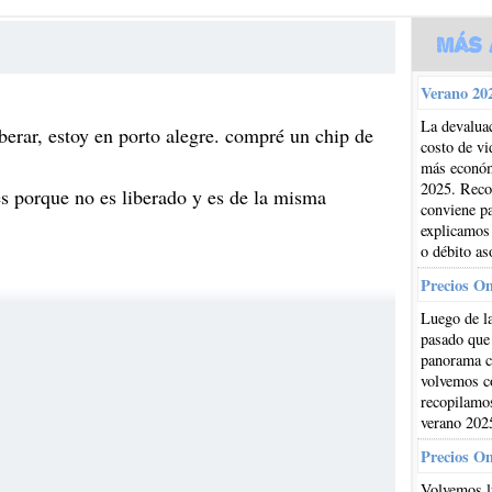
Más 
Verano 202
La devaluac
iberar, estoy en porto alegre. compré un chip de
costo de vi
más económi
2025. Reco
es porque no es liberado y es de la misma
conviene pa
explicamos
o débito as
Precios O
Luego de la
pasado que
panorama cl
volvemos co
recopilamos
verano 202
Precios O
Volvemos l