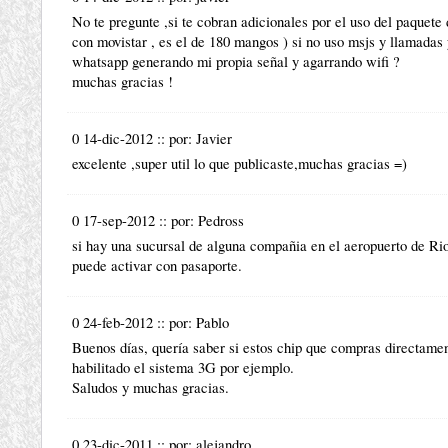
No te pregunte ,si te cobran adicionales por el uso del paquete
con movistar , es el de 180 mangos ) si no uso msjs y llamadas y
whatsapp generando mi propia señal y agarrando wifi ?
muchas gracias !
0 14-dic-2012
::
por:
Javier
excelente ,super util lo que publicaste,muchas gracias =)
0 17-sep-2012
::
por:
Pedross
si hay una sucursal de alguna compañia en el aeropuerto de Ri
puede activar con pasaporte.
0 24-feb-2012
::
por:
Pablo
Buenos días, quería saber si estos chip que compras directamente
habilitado el sistema 3G por ejemplo.
Saludos y muchas gracias.
0 23-dic-2011
::
por:
alejandro