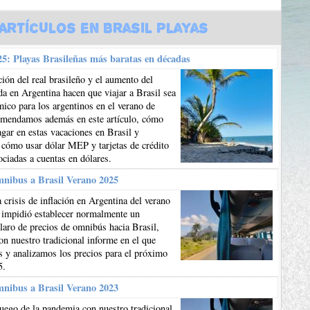
Artículos en Brasil Playas
5: Playas Brasileñas más baratas en décadas
ión del real brasileño y el aumento del
da en Argentina hacen que viajar a Brasil sea
co para los argentinos en el verano de
mendamos además en este artículo, cómo
gar en estas vacaciones en Brasil y
 cómo usar dólar MEP y tarjetas de crédito
ociadas a cuentas en dólares.
mnibus a Brasil Verano 2025
 crisis de inflación en Argentina del verano
 impidió establecer normalmente un
aro de precios de omnibús hacia Brasil,
n nuestro tradicional informe en el que
 y analizamos los precios para el próximo
5.
mnibus a Brasil Verano 2023
uego de la pandemia con nuestro tradicional