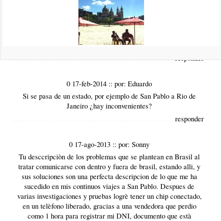
Me gustaría saber si un celular desbloqueado que he comprado
en Brasil es compatible con las redes Mexicanas, ya que en
México siempre me aparece una leyenda en el celular que dice
sin servicio y no me permite hacer llamadas.
Saludos!
responder
0 17-feb-2014
::
por:
Eduardo
Si se pasa de un estado, por ejemplo de San Pablo a Rio de
Janeiro ¿hay inconvenientes?
responder
0 17-ago-2013
::
por:
Sonny
Tu desccripciòn de los problemas que se plantean en Brasil al
tratar comunicarse con dentro y fuera de brasil, estando alli, y
sus soluciones son una perfecta descripcion de lo que me ha
sucedido en mis continuos viajes a San Pablo. Despues de
varias investigaciones y pruebas logrè tener un chip conectado,
en un telèfono liberado, gracias a una vendedora que perdio
como 1 hora para registrar mi DNI, documento que està