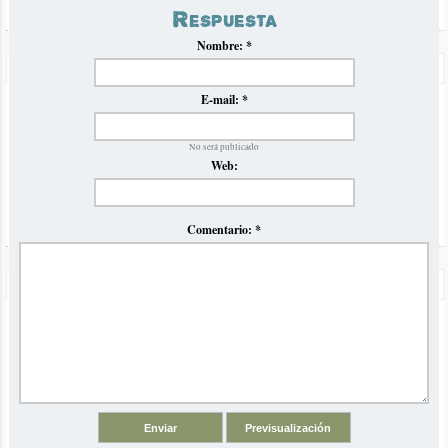
Respuesta
Nombre:
*
Precios Omnibus a Brasil Verano 2023
Volvemos luego de la pandemia con nuestro tradicional
E-mail:
*
informe comparativo de precios y horarios de ómnibus para el
verano en Brasil
No será publicado
Web:
Comentario:
*
Odisea de San Pablo a Buenos Aires en Omnibus JBL
Viajamos desde San Pablo a Buenos Aires en ómnibus con la
empresa JBL y se los contamos con una super crónica
detallada