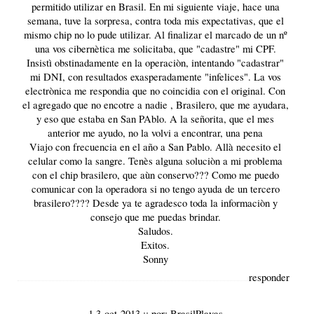
permitido utilizar en Brasil. En mi siguiente viaje, hace una
semana, tuve la sorpresa, contra toda mis expectativas, que el
mismo chip no lo pude utilizar. Al finalizar el marcado de un nº
una vos cibernètica me solicitaba, que "cadastre" mi CPF.
Insistì obstinadamente en la operaciòn, intentando "cadastrar"
mi DNI, con resultados exasperadamente "infelices". La vos
electrònica me respondia que no coincidia con el original. Con
el agregado que no encotre a nadie , Brasilero, que me ayudara,
y eso que estaba en San PAblo. A la señorita, que el mes
anterior me ayudo, no la volvi a encontrar, una pena
Viajo con frecuencia en el año a San Pablo. Allà necesito el
celular como la sangre. Tenès alguna soluciòn a mi problema
con el chip brasilero, que aùn conservo??? Como me puedo
comunicar con la operadora si no tengo ayuda de un tercero
brasilero???? Desde ya te agradesco toda la informaciòn y
consejo que me puedas brindar.
Saludos.
Exitos.
Sonny
responder
1 3-oct-2013
::
por:
BrasilPlayas