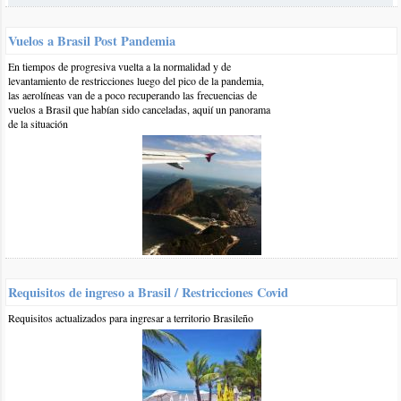
El artículo comentado está vinculado a las siguientes categorías y
Vuelos a Brasil Post Pandemia
etiquetas:
En tiempos de progresiva vuelta a la normalidad y de
levantamiento de restricciones luego del pico de la pandemia,
Información
las aerolíneas van de a poco recuperando las frecuencias de
vuelos a Brasil que habían sido canceladas, aquií un panorama
de la situación
Otros comentarios en artículo:
Uso de celular en Brasil
0 1-nov-2017
::
por:
Nimsi
Hola! Me gustaria saber que debo tener en cuanta al querer
comprarme un celular alla y usarlo en Argentina q marcas m
convendrian
Requisitos de ingreso a Brasil / Restricciones Covid
responder
Requisitos actualizados para ingresar a territorio Brasileño
1 8-nov-2017
::
por:
BrasilPlayas
Hola Nimsi,
Los celulares más o menos aceptables tipo Sangsung j2