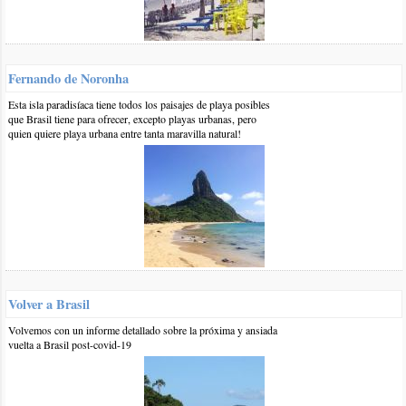
prime andan por los 600 reales aproximadamente en Brasil,
para poder usarlo con internet 4g en Argentina, tendrías que
asegurarte que sea compatible con la frecuencia 1700 (banda
4) de 4g que es la principal en zonas urbanas. Si sólo querés
Fernando de Noronha
3g necesitás las frecuencias: 850 y 1900 MHz.
Saludos
Esta isla paradisíaca tiene todos los paisajes de playa posibles
que Brasil tiene para ofrecer, excepto playas urbanas, pero
responder
quien quiere playa urbana entre tanta maravilla natural!
0 25-mar-2017
::
por:
Víctor
Hola me gustaría saber porque cuando fui a Brasil perdí muchos
contactos y ahora me entero que a un primo le pasó lo mismo y
cómo en un par de meses vuelvo no quiero que se me borren de
nuevo espero tu respuesta si sabes que pasa
responder
Volver a Brasil
1 6-abr-2017
::
por:
BrasilPlayas
Volvemos con un informe detallado sobre la próxima y ansiada
Hola Victor,
vuelta a Brasil post-covid-19
Lo único que podría ser es que si compran un chip de Brasil
para comunicarse mientras estén de viaje (como informamos
en esta nota) los contactos que estén grabados en el chip