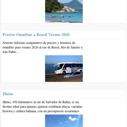
local no estarán disponibles mientras tengan puesto el chip
nuevo brasileño, para evitar eso deben pasar todos los
contactos que están grabados en el chip local a la memoria
del teléfono, así estarán disponibles con cualquier chip que le
pongan.
Saludos
Precios Omnibus a Brasil Verano 2020
responder
Nuestro Informe comparativo de precios y horarios de
ómnibus para verano 2020 al sur de Brasil, Río de Janeiro y
San Pablo...
0 8-sep-2015
::
por:
jose .a. p. llin.
saludos.la verdad lo.del sim es una historia.
por que solo por whatssap .me oriento en wifi .hojala me dejen
la proxima vez registrarme..ahora ya se que es legal...gracias
responder
Ilhéus
0 26-oct-2014
::
por:
Omar
Hola¡, que bueno que has escrito este artículo ya que es muy
Ilhéus, 450 kilómetros al sur de Salvador de Bahía, es un
destino ideal para quienes quieren combinar playas variadas,
difícil encontrar este tipo de información.
historia y cultura bahiana, con un presupuesto económico
Debería de existir algún servicio de apoyo para registrar el
teléfono con el número de pasaporte ya que yo tuve el problema
del CPF y tardé mucho tiempo en tramitarlo.