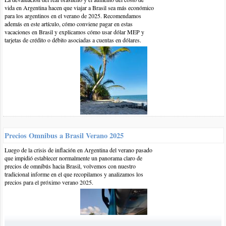
vida en Argentina hacen que viajar a Brasil sea más económico
para los argentinos en el verano de 2025. Recomendamos
además en este artículo, cómo conviene pagar en estas
vacaciones en Brasil y explicamos cómo usar dólar MEP y
tarjetas de crédito o débito asociadas a cuentas en dólares.
8-nov-2017 | por BrasilPlayas
Hola Nimsi,
Los celulares más o menos aceptables tipo Sangsung j2 prime
Precios Omnibus a Brasil Verano 2025
andan por los 600 reales aproximadamente en Brasil, para poder
usarlo con internet 4g en Argentina, tendrías que asegurarte que
Luego de la crisis de inflación en Argentina del verano pasado
sea compatible con la frecuencia 1700 (banda 4) de 4g que es la
que impidió establecer normalmente un panorama claro de
principal en zonas urbanas. Si sólo querés 3g necesitás las
precios de omnibús hacia Brasil, volvemos con nuestro
tradicional informe en el que recopilamos y analizamos los
frecuencias: 850 y 1900 MHz.
precios para el próximo verano 2025.
Saludos