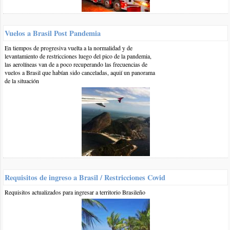
Santa Catarina
Playas de Brasil
Vuelos a Brasil Post Pandemia
Otros comentarios en artículo:
En tiempos de progresiva vuelta a la normalidad y de
levantamiento de restricciones luego del pico de la pandemia,
Farol de Santa Marta, sur de Brasil poco conocido
las aerolíneas van de a poco recuperando las frecuencias de
vuelos a Brasil que habían sido canceladas, aquií un panorama
0 13-dic-2019
::
por:
Javier
de la situación
Me gustaria ir el 17 de febrero ahi desde Uruguay vos q me
reconmendas alquilar algo ahi p ya fijarme algo aca y
alquilarlo? Y la temperatura de agua como esta?
responder
0 27-dic-2018
::
por:
Guillermo
Hola, buenas tardes. Me gustaría poder ir desde Bs As en auto,
según el artículo hay que ir hasta Laguna y luego cruzar en
Requisitos de ingreso a Brasil / Restricciones Covid
balsa hasta el pueblo, pero consultando con el GPS me indica
Requisitos actualizados para ingresar a territorio Brasileño
que se puede llegar por tierra desde el sur saliendo antes de la
BR101 y pasando por Jaguaruna y Camacho, evitando cruzar la
laguna, saben si esa opción es viable? el estado del camino?
Muchas gracias.