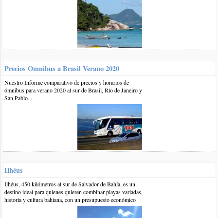
dptos). Desde ya gracias !
responder
1 14-sep-2018
::
por:
BrasilPlayas
Hola Silvia,
Compilamos algunos alojamientos en esta lista:
Precios Omnibus a Brasil Verano 2020
https://www.brasilplayas.com/alojamiento/hoteles-posadas-
Nuestro Informe comparativo de precios y horarios de
albergues/Farol...
ómnibus para verano 2020 al sur de Brasil, Río de Janeiro y
Saludos
San Pablo...
responder
0 6-sep-2018
::
por:
claudio duarte
por favor informacion de hotels o alugar casa sobre la playa ,
tambien ruta desde ciudad del este Paraguay,
responder
Ilhéus
Ilhéus, 450 kilómetros al sur de Salvador de Bahía, es un
destino ideal para quienes quieren combinar playas variadas,
1 7-sep-2018
::
por:
BrasilPlayas
historia y cultura bahiana, con un presupuesto económico
Hola Claudio,
Los alojamientos que tenemos registrados en Farol de Santa