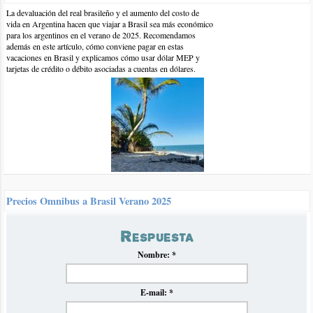
La devaluación del real brasileño y el aumento del costo de
vida en Argentina hacen que viajar a Brasil sea más económico
para los argentinos en el verano de 2025. Recomendamos
además en este artículo, cómo conviene pagar en estas
vacaciones en Brasil y explicamos cómo usar dólar MEP y
tarjetas de crédito o débito asociadas a cuentas en dólares.
13-dic-2019 | por Javier
Me gustaria ir el 17 de febrero ahi desde Uruguay vos q me
reconmendas alquilar algo ahi p ya fijarme algo aca y alquilarlo?
Y la temperatura de agua como esta?
Precios Omnibus a Brasil Verano 2025
Luego de la crisis de inflación en Argentina del verano pasado
Respuesta
que impidió establecer normalmente un panorama claro de
precios de omnibús hacia Brasil, volvemos con nuestro
tradicional informe en el que recopilamos y analizamos los
Nombre:
*
precios para el próximo verano 2025.
E-mail:
*