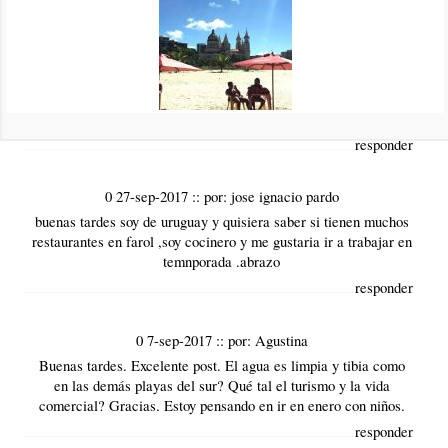
Marta son los siguientes:
https://www.brasilplayas.com/alojamiento/hoteles-posadas-
albergues/Farol...
Con respecto a la ruta para llegar, calculamos que hoy en día
lo mejor es ir via Curitiba y luego bajar hasta Laguna.
Saludos
responder
0 27-sep-2017
::
por:
jose ignacio pardo
buenas tardes soy de uruguay y quisiera saber si tienen muchos
restaurantes en farol ,soy cocinero y me gustaria ir a trabajar en
temnporada .abrazo
responder
0 7-sep-2017
::
por:
Agustina
Buenas tardes. Excelente post. El agua es limpia y tibia como
en las demás playas del sur? Qué tal el turismo y la vida
comercial? Gracias. Estoy pensando en ir en enero con niños.
responder