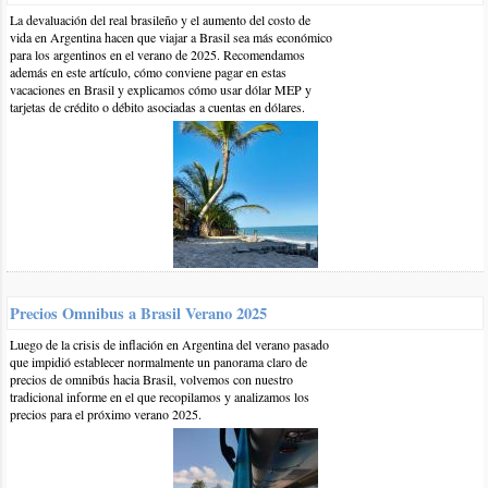
La devaluación del real brasileño y el aumento del costo de
vida en Argentina hacen que viajar a Brasil sea más económico
para los argentinos en el verano de 2025. Recomendamos
además en este artículo, cómo conviene pagar en estas
vacaciones en Brasil y explicamos cómo usar dólar MEP y
tarjetas de crédito o débito asociadas a cuentas en dólares.
7-sep-2018 | por BrasilPlayas
Hola Claudio,
Los alojamientos que tenemos registrados en Farol de Santa
Precios Omnibus a Brasil Verano 2025
Marta son los siguientes:
Luego de la crisis de inflación en Argentina del verano pasado
https://www.brasilplayas.com/alojamiento/hoteles-posadas-
que impidió establecer normalmente un panorama claro de
precios de omnibús hacia Brasil, volvemos con nuestro
albergues/Farol...
tradicional informe en el que recopilamos y analizamos los
precios para el próximo verano 2025.
Con respecto a la ruta para llegar, calculamos que hoy en día lo
mejor es ir via Curitiba y luego bajar hasta Laguna.