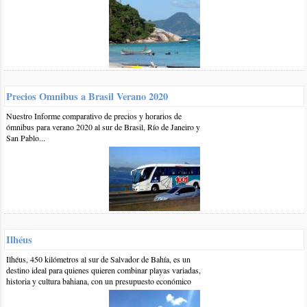
BR-101 hasta el sur de
Santa Catarina
.
Saludos
responder
0 16-sep-2018
::
por:
Silvia Kozaczuk
Hola somos de Misiones y buscamos un lugar donde pasar unos
Precios Omnibus a Brasil Verano 2020
días de vacaciones en verano . Queremos un lugar tranquilo y la
Nuestro Informe comparativo de precios y horarios de
opción del farol de Sta Marta me encantó . Podrían pasarme una
ómnibus para verano 2020 al sur de Brasil, Río de Janeiro y
lista de los lugares donde podríamos hospedatnos ( bungalows,
San Pablo...
dptos). Desde ya gracias !
responder
1 14-sep-2018
::
por:
BrasilPlayas
Hola Silvia,
Compilamos algunos alojamientos en esta lista:
Ilhéus
https://www.brasilplayas.com/alojamiento/hoteles-posadas-
albergues/Farol...
Ilhéus, 450 kilómetros al sur de Salvador de Bahía, es un
Saludos
destino ideal para quienes quieren combinar playas variadas,
historia y cultura bahiana, con un presupuesto económico
responder