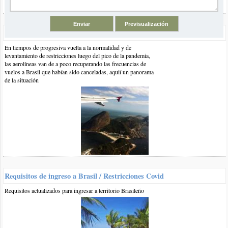
Vuelos a Brasil Post Pandemia
En tiempos de progresiva vuelta a la normalidad y de
El artículo comentado está vinculado a las siguientes categorías y
levantamiento de restricciones luego del pico de la pandemia,
etiquetas:
las aerolíneas van de a poco recuperando las frecuencias de
vuelos a Brasil que habían sido canceladas, aquií un panorama
de la situación
Farol de Santa Marta
Playas del Sur de Brasil
Playas de
Santa Catarina
Playas de Brasil
Otros comentarios en artículo:
Farol de Santa Marta, sur de Brasil poco conocido
Requisitos de ingreso a Brasil / Restricciones Covid
0 13-dic-2019
::
por:
Javier
Me gustaria ir el 17 de febrero ahi desde Uruguay vos q me
Requisitos actualizados para ingresar a territorio Brasileño
reconmendas alquilar algo ahi p ya fijarme algo aca y
alquilarlo? Y la temperatura de agua como esta?
responder