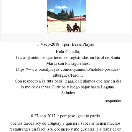
0 6-sep-2018
::
por:
claudio duarte
por favor informacion de hotels o alugar casa sobre la playa ,
tambien ruta desde ciudad del este Paraguay,
responder
1 7-sep-2018
::
por:
BrasilPlayas
Hola Claudio,
Los alojamientos que tenemos registrados en Farol de Santa
Marta son los siguientes:
https://www.brasilplayas.com/alojamiento/hoteles-posadas-
albergues/Farol...
Con respecto a la ruta para llegar, calculamos que hoy en día
lo mejor es ir via Curitiba y luego bajar hasta Laguna.
Saludos
responder
0 27-sep-2017
::
por:
jose ignacio pardo
buenas tardes soy de uruguay y quisiera saber si tienen muchos
restaurantes en farol ,soy cocinero y me gustaria ir a trabajar en