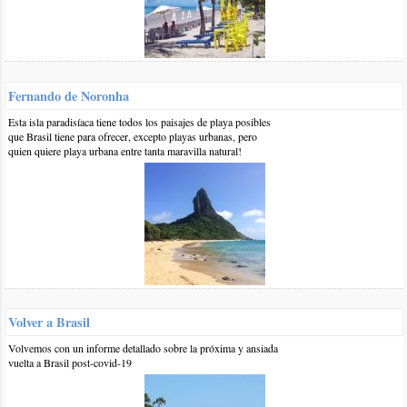
según el artículo hay que ir hasta Laguna y luego cruzar en
balsa hasta el pueblo, pero consultando con el GPS me indica
que se puede llegar por tierra desde el sur saliendo antes de la
BR101 y pasando por Jaguaruna y Camacho, evitando cruzar la
laguna, saben si esa opción es viable? el estado del camino?
Fernando de Noronha
Muchas gracias.
responder
Esta isla paradisíaca tiene todos los paisajes de playa posibles
que Brasil tiene para ofrecer, excepto playas urbanas, pero
quien quiere playa urbana entre tanta maravilla natural!
0 17-nov-2018
::
por:
siria
a cuantos Km esta del chuy brasilero. Gracias.
responder
1 20-nov-2018
::
por:
BrasilPlayas
Hola Siria,
La distancia en auto o ómnibus entre Chuy y Laguna es de
unos 550 kilómetros pasando por Porto Alegre y luego por
Volver a Brasil
BR-101 hasta el sur de
Santa Catarina
.
Volvemos con un informe detallado sobre la próxima y ansiada
Saludos
vuelta a Brasil post-covid-19
responder