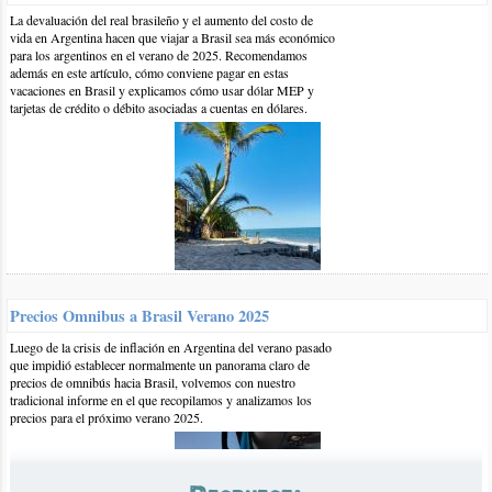
La devaluación del real brasileño y el aumento del costo de
vida en Argentina hacen que viajar a Brasil sea más económico
para los argentinos en el verano de 2025. Recomendamos
además en este artículo, cómo conviene pagar en estas
vacaciones en Brasil y explicamos cómo usar dólar MEP y
tarjetas de crédito o débito asociadas a cuentas en dólares.
14-sep-2018 | por BrasilPlayas
Hola Silvia,
Compilamos algunos alojamientos en esta lista:
Precios Omnibus a Brasil Verano 2025
https://www.brasilplayas.com/alojamiento/hoteles-posadas-
Luego de la crisis de inflación en Argentina del verano pasado
albergues/Farol...
que impidió establecer normalmente un panorama claro de
precios de omnibús hacia Brasil, volvemos con nuestro
tradicional informe en el que recopilamos y analizamos los
Saludos
precios para el próximo verano 2025.