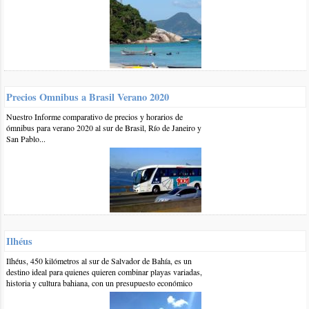
0 16-sep-2018
::
por:
Silvia Kozaczuk
Hola somos de Misiones y buscamos un lugar donde pasar unos
días de vacaciones en verano . Queremos un lugar tranquilo y la
opción del farol de Sta Marta me encantó . Podrían pasarme una
lista de los lugares donde podríamos hospedatnos ( bungalows,
dptos). Desde ya gracias !
Precios Omnibus a Brasil Verano 2020
responder
Nuestro Informe comparativo de precios y horarios de
ómnibus para verano 2020 al sur de Brasil, Río de Janeiro y
San Pablo...
1 14-sep-2018
::
por:
BrasilPlayas
Hola Silvia,
Compilamos algunos alojamientos en esta lista:
https://www.brasilplayas.com/alojamiento/hoteles-posadas-
albergues/Farol...
Saludos
responder
Ilhéus
Ilhéus, 450 kilómetros al sur de Salvador de Bahía, es un
0 6-sep-2018
::
por:
claudio duarte
destino ideal para quienes quieren combinar playas variadas,
historia y cultura bahiana, con un presupuesto económico
por favor informacion de hotels o alugar casa sobre la playa ,
tambien ruta desde ciudad del este Paraguay,