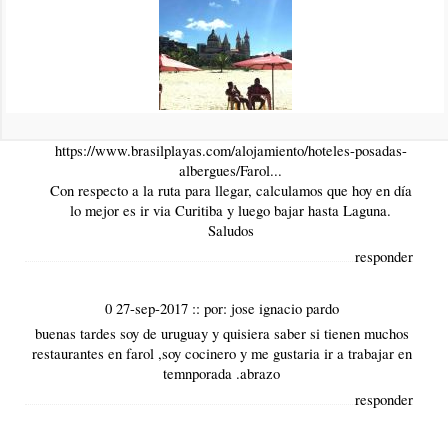
responder
1 7-sep-2018
::
por:
BrasilPlayas
Hola Claudio,
Los alojamientos que tenemos registrados en Farol de Santa
Marta son los siguientes:
https://www.brasilplayas.com/alojamiento/hoteles-posadas-
albergues/Farol...
Con respecto a la ruta para llegar, calculamos que hoy en día
lo mejor es ir via Curitiba y luego bajar hasta Laguna.
Saludos
responder
0 27-sep-2017
::
por:
jose ignacio pardo
buenas tardes soy de uruguay y quisiera saber si tienen muchos
restaurantes en farol ,soy cocinero y me gustaria ir a trabajar en
temnporada .abrazo
responder