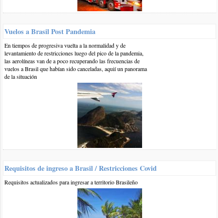
El artículo comentado está vinculado a las siguientes categorías y
etiquetas:
Vuelos a Brasil Post Pandemia
Farol de Santa Marta
Playas del Sur de Brasil
Playas de
En tiempos de progresiva vuelta a la normalidad y de
levantamiento de restricciones luego del pico de la pandemia,
Santa Catarina
Playas de Brasil
las aerolíneas van de a poco recuperando las frecuencias de
vuelos a Brasil que habían sido canceladas, aquií un panorama
de la situación
Otros comentarios en artículo:
Farol de Santa Marta, sur de Brasil poco conocido
0 13-dic-2019
::
por:
Javier
Me gustaria ir el 17 de febrero ahi desde Uruguay vos q me
reconmendas alquilar algo ahi p ya fijarme algo aca y
alquilarlo? Y la temperatura de agua como esta?
Requisitos de ingreso a Brasil / Restricciones Covid
responder
Requisitos actualizados para ingresar a territorio Brasileño
0 27-dic-2018
::
por:
Guillermo
Hola, buenas tardes. Me gustaría poder ir desde Bs As en auto,