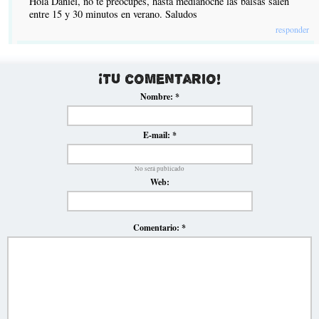
Hola Daniel, no te preocupes, hasta medianoche las balsas salen
entre 15 y 30 minutos en verano. Saludos
responder
¡Tu comentario!
Nombre:
*
E-mail:
*
No será publicado
Web:
Comentario:
*