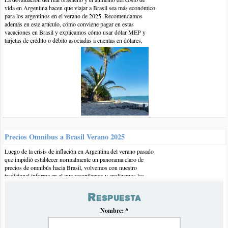
vida en Argentina hacen que viajar a Brasil sea más económico
para los argentinos en el verano de 2025. Recomendamos
además en este artículo, cómo conviene pagar en estas
vacaciones en Brasil y explicamos cómo usar dólar MEP y
tarjetas de crédito o débito asociadas a cuentas en dólares.
1-mar-2019 | por BrasilPlayas
Hola Natalia,
No sabriamos decirte, en Praia do Espelho y alrededores por lo
Precios Omnibus a Brasil Verano 2025
que conocemos la arena es clara, bien clara incluso.
Luego de la crisis de inflación en Argentina del verano pasado
Saludos
que impidió establecer normalmente un panorama claro de
precios de omnibús hacia Brasil, volvemos con nuestro
tradicional informe en el que recopilamos y analizamos los
precios para el próximo verano 2025.
Respuesta
Nombre:
*