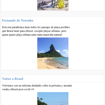
1 1-mar-2019
::
por:
BrasilPlayas
Hola Natalia,
No sabriamos decirte, en Praia do Espelho y alrededores por
Fernando de Noronha
lo que conocemos la arena es clara, bien clara incluso.
Esta isla paradisíaca tiene todos los paisajes de playa posibles
Saludos
que Brasil tiene para ofrecer, excepto playas urbanas, pero
responder
quien quiere playa urbana entre tanta maravilla natural!
0 18-ene-2019
::
por:
gustavo cernich
buenos dias
fui a araial d´ajuda y he hecho el trayecto hasta trancoso a pie
por la playa (12km).
qué distancia hay entre trancoso y praia do espelho? entre
arraial y trancoso hay un sector de piedras que, con marea baja,
se pasa con facilidad. el trayecto a espelho tiene alguna
Volver a Brasil
dificultad?
muchas gracias
Volvemos con un informe detallado sobre la próxima y ansiada
gustavo
vuelta a Brasil post-covid-19
responder