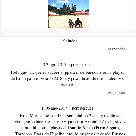
Vuelos por el momento directo, sabemos del vuelo de GOL a
Porto Seguro que es el aeropuerto más próximo, luego desde
allí deberán llegar a Praia do Espelho tal como indicamos en
el artículo, o también es posible contratar traslados directos
con las posadas o con agencias de turismo, lo que
lógicamente sería más caro.
Saludos
responder
0 3-ago-2017
::
por:
marina
Hola que tal, queria saaber si ppara ir de buenos aires a playas
de bahia para el verano 2018 hay posibilidad de ir en colectivo.
gracias
responder
1 16-ago-2017
::
por:
Miguel
Hola Marina, se puede ir, son mínimo 2 días y medio de
viaje, yo lo hice varias veces para ir a Arraial d'Ajuda, si vas
para allá u otras playas del sur de Bahia (Porto Seguro,
Trancoso, Praia do Espelho, etc) lo mejor es ir desde Buenos