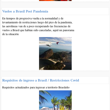
Praia do Espelho
Playas de Bahia
playas con
Vuelos a Brasil Post Pandemia
arrecifes
playas con cocoteros
costa del
En tiempos de progresiva vuelta a la normalidad y de
descubrimiento
playas con acantilados
Playas de Brasil
levantamiento de restricciones luego del pico de la pandemia,
las aerolíneas van de a poco recuperando las frecuencias de
vuelos a Brasil que habían sido canceladas, aquií un panorama
de la situación
Otros comentarios en artículo:
Praia do Espelho
0 29-feb-2020
::
por:
Nancy
Hola en este momento estoy en Porto seguro no sé si me
conviene Alquilar un auto o ir en colectivo a Praia do espelho
responder
Requisitos de ingreso a Brasil / Restricciones Covid
0 24-feb-2019
::
por:
Natalia
Requisitos actualizados para ingresar a territorio Brasileño
Queria saber el por que de la arena negra que hay hacia el sur
de playa du esphelo, es volcanica ?
responder