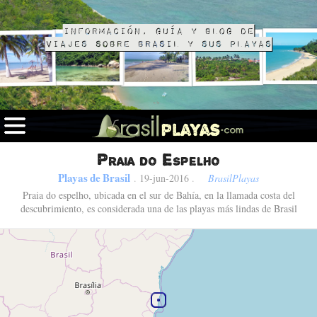
Información, guía y blog de
viajes sobre Brasil y sus playas
Praia do Espelho
Playas de Brasil
.
19-jun-2016
.
BrasilPlayas
Praia do espelho, ubicada en el sur de Bahía, en la llamada costa del
descubrimiento, es considerada una de las playas más lindas de Brasil
Fotos de Praia do Espelho