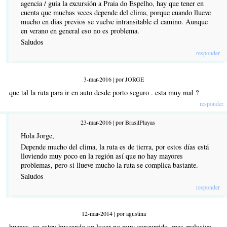
agencia / guía la excursión a Praia do Espelho, hay que tener en
cuenta que muchas veces depende del clima, porque cuando llueve
mucho en días previos se vuelve intransitable el camino. Aunque
en verano en general eso no es problema.
Saludos
responder
3-mar-2016 | por JORGE
que tal la ruta para ir en auto desde porto seguro . esta muy mal ?
responder
23-mar-2016 | por BrasilPlayas
Hola Jorge,
Depende mucho del clima, la ruta es de tierra, por estos días está
lloviendo muy poco en la región así que no hay mayores
problemas, pero si llueve mucho la ruta se complica bastante.
Saludos
responder
12-mar-2014 | por agustina
buenas, yo estoy buscando un lugar no muy concurrido, mas exclusivo,