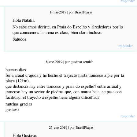
responder
1-mar-2019 | por BrasilPlayas
Hola Natalia,
No sabriamos decirte, en Praia do Espelho y alrededores por lo
que conocemos la arena es clara, bien clara incluso.
Saludos
responder
18-ene-2019 | por gustavo cernich
buenos dias
fui a araial d´ajuda y he hecho el trayecto hasta trancoso a pie por la
playa (12km).
qué distancia hay entre trancoso y praia do espelho? entre arraial y
trancoso hay un sector de piedras que, con marea baja, se pasa con
facilidad. el trayecto a espelho tiene alguna dificultad?
muchas gracias
gustavo
responder
23-ene-2019 | por BrasilPlayas
Hola Gustavo,