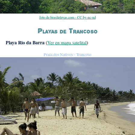
foto de brasilplayas.com - CC by-nc-nd
Playas de Trancoso
Playa Rio da Barra
(
Ver en mapa satelital
)
Praia dos Nativos - Trancoso