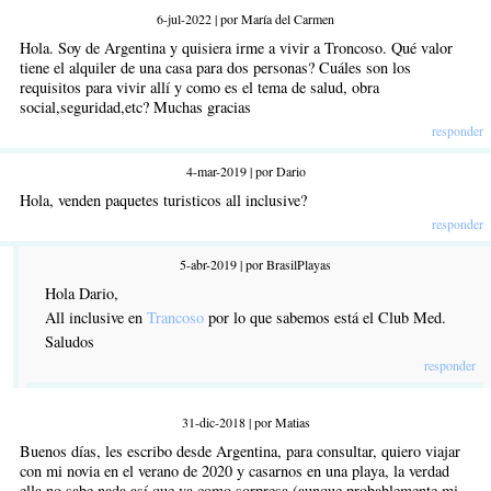
6-jul-2022 | por María del Carmen
Hola. Soy de Argentina y quisiera irme a vivir a Troncoso. Qué valor
tiene el alquiler de una casa para dos personas? Cuáles son los
requisitos para vivir allí y como es el tema de salud, obra
social,seguridad,etc? Muchas gracias
responder
4-mar-2019 | por Dario
Hola, venden paquetes turisticos all inclusive?
responder
5-abr-2019 | por BrasilPlayas
Hola Dario,
All inclusive en
Trancoso
por lo que sabemos está el Club Med.
Saludos
responder
31-dic-2018 | por Matias
Buenos días, les escribo desde Argentina, para consultar, quiero viajar
con mi novia en el verano de 2020 y casarnos en una playa, la verdad
ella no sabe nada así que va como sorpresa (aunque probablemente mi