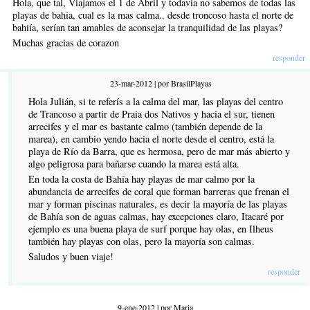
Hola, que tal, Viajamos el 1 de Abril y todavia no sabemos de todas las
playas de bahia, cual es la mas calma.. desde troncoso hasta el norte de
bahiía, serían tan amables de aconsejar la tranquilidad de las playas?
Muchas gracias de corazon
responder
23-mar-2012 | por BrasilPlayas
Hola Julián, si te referís a la calma del mar, las playas del centro
de Trancoso a partir de Praia dos Nativos y hacia el sur, tienen
arrecifes y el mar es bastante calmo (también depende de la
marea), en cambio yendo hacia el norte desde el centro, está la
playa de Río da Barra, que es hermosa, pero de mar más abierto y
algo peligrosa para bañarse cuando la marea está alta.
En toda la costa de Bahía hay playas de mar calmo por la
abundancia de arrecifes de coral que forman barreras que frenan el
mar y forman piscinas naturales, es decir la mayoría de las playas
de Bahía son de aguas calmas, hay excepciones claro, Itacaré por
ejemplo es una buena playa de surf porque hay olas, en Ilheus
también hay playas con olas, pero la mayoría son calmas.
Saludos y buen viaje!
responder
9-ene-2012 | por Maria