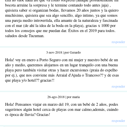
bocota arruine la sorpresa y le termine contando todo antes jaja) ,
quisiera saber si organizan bodas, llevamos 20 años juntos y la quiero
muchísimo, quisiera que sea algo sencillo, algo intimo, ya que somos
una pareja medio introvertida, ella amante de la naturaleza y fascinada
con el mar (de ahí la idea de la boda en la playa), gracias x 1000 por
todos los consejos que me puedan dar. Éxitos en el 2019 para todos.
saludos desde Tucuman.
responder
3-nov-2018 | por Gerardo
Hola! voy en enero a Porto Seguro con mi mujer y nuestro bebé de un
año y medio, queremos alojarnos en un lugar tranquilo con una buena
playa pero también visitar otras y hacer excursiones (praia do espelho
por ej.), que nos conviene más Arraial d'Ajuda o Trancoso?? y de esas
que playa y/o hotel?? gracias!!
responder
26-ago-2018 | por maria
Hola! Pensamos viajar en marzo del 19, con un bebé de 2 años, podes
sugerirnos algún hotel cerca de playas con mar calmo,además, cuándo
es época de lluvia? Gracias!
responder