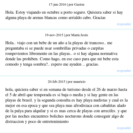
17-jun-2016 | por Gaston
Hola. Estoy viajando en octubre a porto seguro. Quisiera saber si hay
alguna playa de arenas blancas como arrialdo cabo. Gracias
responder
19-nov-2015 | por María Jesús
Hola.. viajo con un bebe de un año a la playas de trancoso.. me
preguntaba si se puede usar sombrillas privadas o carpitas
rompevientos libremente en las playas.. o si hay alguna normativa
donde las prohiben. Como hago, en ese caso para que mi bebe esta
comodo y tenga sombra?.. espero me ayuden .. gracias.
responder
20-feb-2015 | por mauricio
hola, quiciera saber si en semana de turismo desde el 26 de marzo hasta
el 5 de abril que temporada es si baja o media y si hay gente en las
playas de brasil. y la segunda consulta es hay playa nudistas y cual es la
mejor en esa epoca y que sea playa mas afrodisiaca con cabañitas alado
de la palya para alquilar y si es mas cerca de playas con arrecifes. y que
por las noches encuentres boliches nocturons donde conseguir algo de
distraccion y poco de entretenimiento
responder