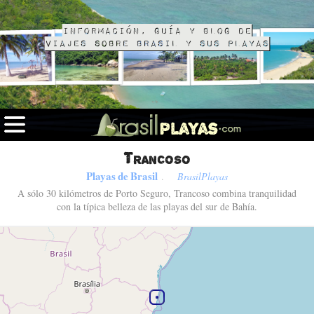
Información, guía y blog de
viajes sobre Brasil y sus playas
Trancoso
Playas de Brasil
.
BrasilPlayas
A sólo 30 kilómetros de Porto Seguro, Trancoso combina tranquilidad
con la típica belleza de las playas del sur de Bahía.
Fotos de Trancoso