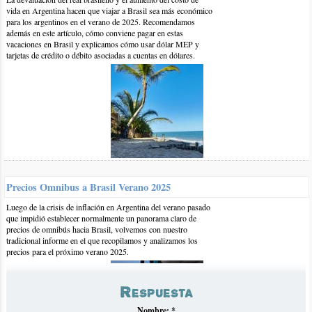
vida en Argentina hacen que viajar a Brasil sea más económico
para los argentinos en el verano de 2025. Recomendamos
además en este artículo, cómo conviene pagar en estas
vacaciones en Brasil y explicamos cómo usar dólar MEP y
tarjetas de crédito o débito asociadas a cuentas en dólares.
25-abr-2017 | por elena chaffardet
ubicación geografica. como viajar en vehiculo propio derde
venezuela? quiero emigrar por la situacion que estamos viviendo
en venezuela y siempre me ha llamado la atención Salvador de
Bahia. como llegar por tierra con vehiculo propio es nuestra
Precios Omnibus a Brasil Verano 2025
aventura. Son muchas las preguntas, que no se por donde
Luego de la crisis de inflación en Argentina del verano pasado
empezar. Solo quiero salir de este pais y la manera mas facil y
que impidió establecer normalmente un panorama claro de
economica es pos tierra. Somos gente trabajadora pero en
precios de omnibús hacia Brasil, volvemos con nuestro
nuestro país no hay comida, ni trabajo, etc. Deseamos viajar
tradicional informe en el que recopilamos y analizamos los
precios para el próximo verano 2025.
Respuesta
Nombre:
*