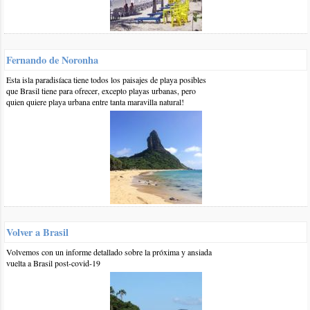
Secciones
Brasilplayas.com
Fernando de Noronha
Inicio
Condiciones de Uso / Cookies
Esta isla paradisíaca tiene todos los paisajes de playa posibles
Playas del Sur de Brasil
Publicidad
que Brasil tiene para ofrecer, excepto playas urbanas, pero
Playas de Río de Janeiro
Contacto
quien quiere playa urbana entre tanta maravilla natural!
Playas de São Paulo
Brasil Playas en tu email
Playas de Bahia
RSS
Playas del Norte / Nordeste
Alojamiento en Brasil
© 2009 / 2026 -
Carnaval
BrasilPlayas.com
Noticias
Diseño y desarrollo:
ArraialWebDesign
Copyright
Volver a Brasil
Los artículos publicados en esta web son propiedad intelectual de sus
Volvemos con un informe detallado sobre la próxima y ansiada
respectivos autores, que se reservan todos los derechos sobre los
vuelta a Brasil post-covid-19
mismos
Las imágenes contenidas en este sitio están sujetas a la respectiva
licencia y acreditación que las acompaña