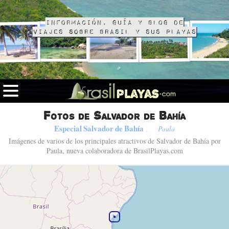
Información, guía y blog de
viajes sobre Brasil y sus playas
Fotos de Salvador de Bahía
Especial Salvador de Bahía
.
Paula
Imágenes de varios de los principales atractivos de Salvador de Bahía por
Paula, nueva colaboradora de BrasilPlayas.com
Fotos de Salvador de Bahía