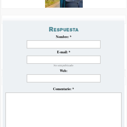
Saludos
Precios Omnibus a Brasil Verano 2023
Respuesta
Volvemos luego de la pandemia con nuestro tradicional
informe comparativo de precios y horarios de ómnibus para el
verano en Brasil
Nombre:
*
E-mail:
*
No será publicado
Web:
Odisea de San Pablo a Buenos Aires en Omnibus JBL
Viajamos desde San Pablo a Buenos Aires en ómnibus con la
Comentario:
*
empresa JBL y se los contamos con una super crónica
detallada