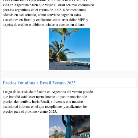
vida en Argentina hacen que viajar a Brasil sea más económico
para los argentinos en el verano de 2025. Recomendamos
además en este artículo, cómo conviene pagar en estas
vacaciones en Brasil y explicamos cómo usar dólar MEP y
tarjetas de crédito o débito asociadas a cuentas en dólares.
28-ene-2010 | por BrasilPlayas
Hola Luciana, Según los portales de Ilha Grande la situación es
normal ahora, incluso en Bananal que fue la zona de la tragedia,
en Vila de Abraão que es la parte donde está la mayor parte de la
infraestructura turística de la isla la situación fue siempre normal
Precios Omnibus a Brasil Verano 2025
y no hubo ningún desplazamiento de tierra.
Luego de la crisis de inflación en Argentina del verano pasado
que impidió establecer normalmente un panorama claro de
De todos modos te recomiendo que leas el informe que hicimos
precios de omnibús hacia Brasil, volvemos con nuestro
tradicional informe en el que recopilamos y analizamos los
sobre el tema ya que hay zonas de la isla que han sido
precios para el próximo verano 2025.
consideradas de riesgo:
https://www.brasilplayas.com/blog/viajes-angra-dos-
reis/situacion-tras-l...