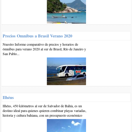
0 8-ago-2012
::
por:
Nico
Hola queria saber si para la 2da quincena de febrero necesito
tener reservado algo o ir y conseguir alla, somos 4 y queremos
ir unos 10 dias. Que es mas lindo para ir a vacacionar, angra
dos reis o ilha grande?
Precios Omnibus a Brasil Verano 2020
responder
Nuestro Informe comparativo de precios y horarios de
ómnibus para verano 2020 al sur de Brasil, Río de Janeiro y
0 4-dic-2011
::
por:
Diego
San Pablo...
quisiera saber si hay un paquete por 15 días a Angra o Ilha
Grande o me conviene pasaje y buscar allá hospedaje. Si tenés
precio de ambas opciones mejor. Gracias
responder
0 22-sep-2011
::
por:
soledad
Ilhéus
Hola , me gustari saber si fines de octubre es buena epoca para
Ilhéus, 450 kilómetros al sur de Salvador de Bahía, es un
viajar a Angra, al clima me refiero.Gracias.
destino ideal para quienes quieren combinar playas variadas,
historia y cultura bahiana, con un presupuesto económico
responder