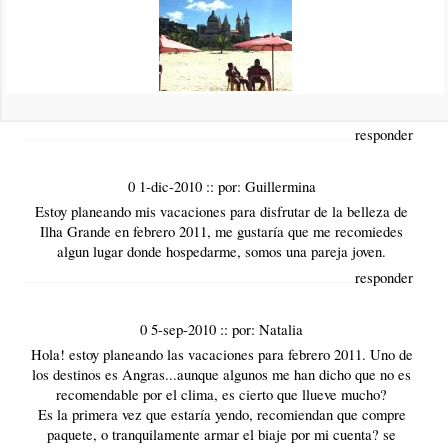
0 1-ago-2011
::
por:
fabiana rossi
Hola ! les cuento que viajo en un crucero(costa magica) el 25
de enero de 2012, y la primer parada es en Ilha gde de las 10
am hasta las 20 hs, somos matrimonio con 3 niños de 12, 8 y 2
años, quisiera me orientes que lugares no me tengo que perder,
y cuales son las actividades para hacer, muchas gracias !
responder
0 1-dic-2010
::
por:
Guillermina
Estoy planeando mis vacaciones para disfrutar de la belleza de
Ilha Grande en febrero 2011, me gustaría que me recomiedes
algun lugar donde hospedarme, somos una pareja joven.
responder
0 5-sep-2010
::
por:
Natalia
Hola! estoy planeando las vacaciones para febrero 2011. Uno de
los destinos es Angras...aunque algunos me han dicho que no es
recomendable por el clima, es cierto que llueve mucho?
Es la primera vez que estaría yendo, recomiendan que compre
paquete, o tranquilamente armar el biaje por mi cuenta? se