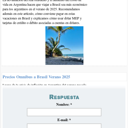
vida en Argentina hacen que viajar a Brasil sea más económico
para los argentinos en el verano de 2025. Recomendamos
además en este artículo, cómo conviene pagar en estas
vacaciones en Brasil y explicamos cómo usar dólar MEP y
tarjetas de crédito o débito asociadas a cuentas en dólares.
8-ago-2012 | por Nico
Hola queria saber si para la 2da quincena de febrero necesito
tener reservado algo o ir y conseguir alla, somos 4 y queremos ir
unos 10 dias. Que es mas lindo para ir a vacacionar, angra dos
reis o ilha grande?
Precios Omnibus a Brasil Verano 2025
Luego de la crisis de inflación en Argentina del verano pasado
que impidió establecer normalmente un panorama claro de
precios de omnibús hacia Brasil, volvemos con nuestro
Respuesta
tradicional informe en el que recopilamos y analizamos los
precios para el próximo verano 2025.
Nombre:
*
E-mail:
*