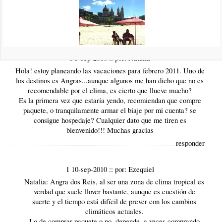
Ilha Grande en febrero 2011, me gustaría que me recomiedes
algun lugar donde hospedarme, somos una pareja joven.
responder
0 5-sep-2010
::
por:
Natalia
Hola! estoy planeando las vacaciones para febrero 2011. Uno de
los destinos es Angras...aunque algunos me han dicho que no es
recomendable por el clima, es cierto que llueve mucho?
Es la primera vez que estaría yendo, recomiendan que compre
paquete, o tranquilamente armar el biaje por mi cuenta? se
consigue hospedaje? Cualquier dato que me tiren es
bienvenido!!! Muchas gracias
responder
1 10-sep-2010
::
por:
Ezequiel
Natalia: Angra dos Reis, al ser una zona de clima tropical es
verdad que suele llover bastante, aunque es cuestión de
suerte y el tiempo está difícil de prever con los cambios
climáticos actuales.
Lo de comprar paquete o no, depende, a veces comprando