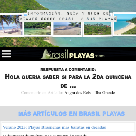
Información, guía y blog de
viajes sobre Brasil y sus playas
Respuesta a comentario:
Hola queria saber si para la 2da quincena
de ...
Comentario en Artículo:
Angra dos Reis - Ilha Grande
Más Artículos en Brasil Playas
Verano 2025: Playas Brasileñas más baratas en décadas
La devaluación del real brasileño y el aumento del costo de