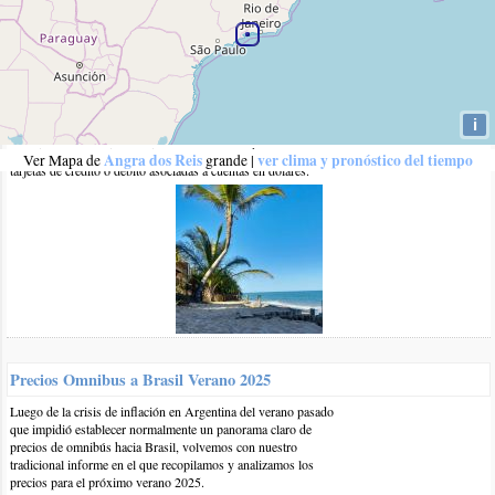
Ultimos Artículos
Verano 2025: Playas Brasileñas más baratas en décadas
La devaluación del real brasileño y el aumento del costo de
vida en Argentina hacen que viajar a Brasil sea más económico
para los argentinos en el verano de 2025. Recomendamos
i
además en este artículo, cómo conviene pagar en estas
vacaciones en Brasil y explicamos cómo usar dólar MEP y
Angra dos Reis
ver clima y pronóstico del tiempo
Ver Mapa de
grande
|
tarjetas de crédito o débito asociadas a cuentas en dólares.
En la madrugada del primer día del año 2010, la corteza de uno de l
morros
Praia do Bananal
encima de la
de Ilha Grande (Angra dos re
desgarró luego de llover en sólo 3 días casi 5 veces el promedio men
para este mes, produciendo un alud de tierra, piedras y vegetación q
Sankay
desaparecer buena parte de la posada
y, según informa el por
Folha de São Paulo
online de
, causó hasta el momento 29 muertos 
zona de Ilha Grande y 21 en el centro de Angra dos Reis.
Vila do Abraão - Ilha grande - Angra dos Reis
Precios Omnibus a Brasil Verano 2025
Luego de la crisis de inflación en Argentina del verano pasado
que impidió establecer normalmente un panorama claro de
precios de omnibús hacia Brasil, volvemos con nuestro
tradicional informe en el que recopilamos y analizamos los
precios para el próximo verano 2025.