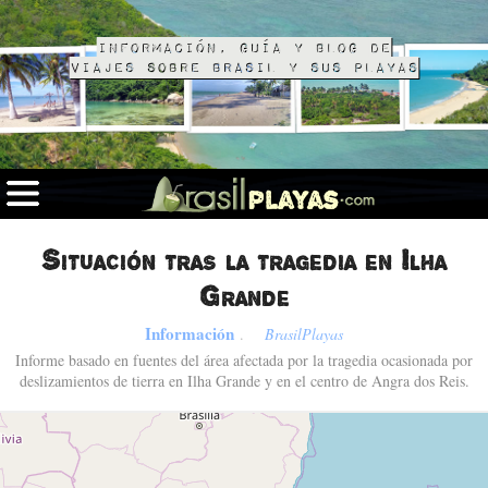
Información, guía y blog de
viajes sobre Brasil y sus playas
Situación tras la tragedia en Ilha
Grande
Información
.
BrasilPlayas
Informe basado en fuentes del área afectada por la tragedia ocasionada por
deslizamientos de tierra en Ilha Grande y en el centro de Angra dos Reis.
Fotos de Angra dos Reis