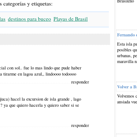
Brasileño
s categorías y etiquetas:
las
destinos para buceo
Playas de Brasil
Fernando 
Esta isla p
posibles qu
urbanas, pe
maravilla n
cial con sol.. fue lo mas lindo que pude haber
 a tirarme en lagoa azul,, lindoooo todoooo
responder
Volver a B
Volvemos c
juca) hacel la excursion de isla grande , lago
ansiada vue
 ya que quiero hacerla y quiero saber si se
responder