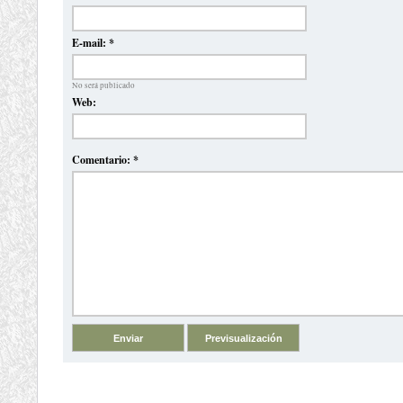
E-mail:
*
No será publicado
Web:
Comentario:
*