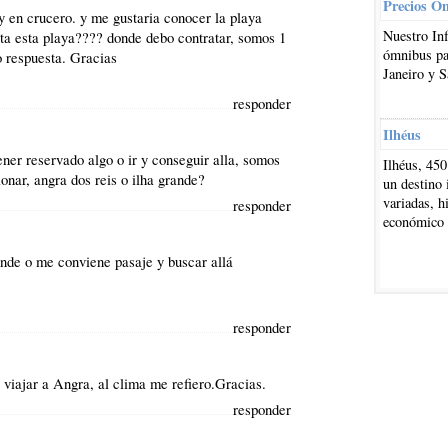
Precios O
y en crucero. y me gustaria conocer la playa
Nuestro In
ta esta playa???? donde debo contratar, somos 1
ómnibus par
 respuesta. Gracias
Janeiro y S
responder
Ilhéus
ener reservado algo o ir y conseguir alla, somos
Ilhéus, 450
onar, angra dos reis o ilha grande?
un destino 
variadas, h
responder
económico
ande o me conviene pasaje y buscar allá
responder
 viajar a Angra, al clima me refiero.Gracias.
responder