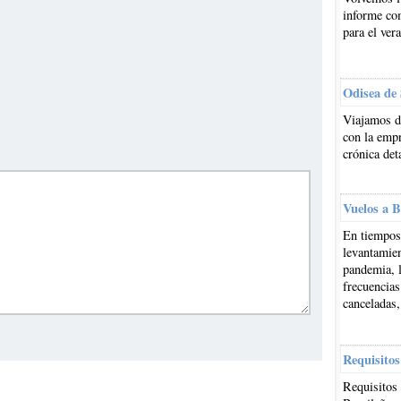
informe co
para el ver
Odisea de
Viajamos d
con la emp
crónica det
Vuelos a B
En tiempos 
levantamien
pandemia, l
frecuencias
canceladas,
Requisitos
Requisitos 