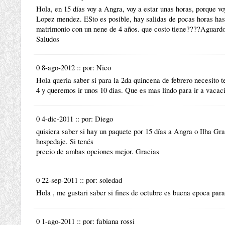
Hola, en 15 días voy a Angra, voy a estar unas horas, porque vo
Lopez mendez. ESto es posible, hay salidas de pocas horas has
matrimonio con un nene de 4 años. que costo tiene????Aguardo
Saludos
0 8-ago-2012
::
por:
Nico
Hola queria saber si para la 2da quincena de febrero necesito t
4 y queremos ir unos 10 dias. Que es mas lindo para ir a vacaci
0 4-dic-2011
::
por:
Diego
quisiera saber si hay un paquete por 15 días a Angra o Ilha Gr
hospedaje. Si tenés
precio de ambas opciones mejor. Gracias
0 22-sep-2011
::
por:
soledad
Hola , me gustari saber si fines de octubre es buena epoca para
0 1-ago-2011
::
por:
fabiana rossi