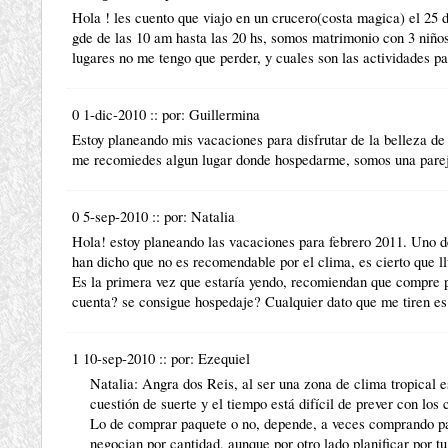
Hola ! les cuento que viajo en un crucero(costa magica) el 25 d
gde de las 10 am hasta las 20 hs, somos matrimonio con 3 niños
lugares no me tengo que perder, y cuales son las actividades p
0 1-dic-2010
::
por:
Guillermina
Estoy planeando mis vacaciones para disfrutar de la belleza de
me recomiedes algun lugar donde hospedarme, somos una parej
0 5-sep-2010
::
por:
Natalia
Hola! estoy planeando las vacaciones para febrero 2011. Uno d
han dicho que no es recomendable por el clima, es cierto que 
Es la primera vez que estaría yendo, recomiendan que compre p
cuenta? se consigue hospedaje? Cualquier dato que me tiren e
1 10-sep-2010
::
por:
Ezequiel
Natalia: Angra dos Reis, al ser una zona de clima tropical e
cuestión de suerte y el tiempo está difícil de prever con los
Lo de comprar paquete o no, depende, a veces comprando pa
negocian por cantidad, aunque por otro lado planificar por tu 