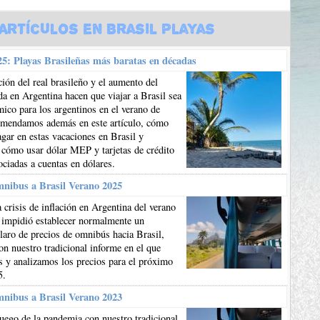
Artículos en Brasil Playas
5: Playas Brasileñas más baratas en décadas
ión del real brasileño y el aumento del
da en Argentina hacen que viajar a Brasil sea
co para los argentinos en el verano de
mendamos además en este artículo, cómo
gar en estas vacaciones en Brasil y
 cómo usar dólar MEP y tarjetas de crédito
ociadas a cuentas en dólares.
mnibus a Brasil Verano 2025
 crisis de inflación en Argentina del verano
 impidió establecer normalmente un
aro de precios de omnibús hacia Brasil,
n nuestro tradicional informe en el que
 y analizamos los precios para el próximo
5.
mnibus a Brasil Verano 2023
uego de la pandemia con nuestro tradicional