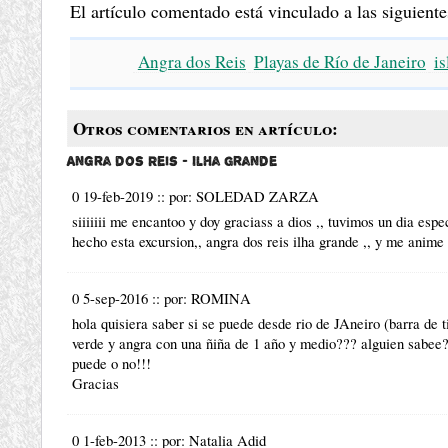
El artículo comentado está vinculado a las siguiente
Angra dos Reis
Playas de Río de Janeiro
is
Otros comentarios en artículo:
Angra dos Reis - Ilha Grande
0 19-feb-2019
::
por:
SOLEDAD ZARZA
siiiiiii me encantoo y doy graciass a dios ,, tuvimos un dia espe
hecho esta excursion,, angra dos reis ilha grande ,, y me anime
0 5-sep-2016
::
por:
ROMINA
hola quisiera saber si se puede desde rio de JAneiro (barra de ti
verde y angra con una ñiña de 1 año y medio??? alguien sabee??
puede o no!!!
Gracias
0 1-feb-2013
::
por:
Natalia Adid