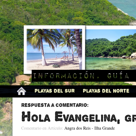
Información, guía 
Playas del Sur
Playas del Norte
Respuesta a comentario:
Hola Evangelina, gr
Comentario en Artículo:
Angra dos Reis - Ilha Grande