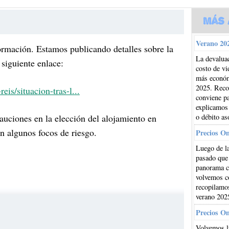
Más 
Verano 202
ormación. Estamos publicando detalles sobre la
La devaluac
 siguiente enlace:
costo de vi
más económi
2025. Reco
is/situacion-tras-l...
conviene pa
explicamos
auciones en la elección del alojamiento en
o débito as
n algunos focos de riesgo.
Precios O
Luego de la
pasado que
panorama cl
volvemos co
recopilamos
verano 202
Precios O
Volvemos l