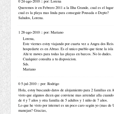
0 24-ago-2010
::
por:
Lorena
Queremos ir en Febrero 2011 a la Ilha Grande, cual es el luga
cual es la playa mas linda para conseguir Pousada o Depto?
Saludos, Lorena.
1 28-ago-2010
::
por:
Mariano
Lorena,
Este viernes estoy viajando por cuarta vez a Angra dos Reis.
hospedarte es en Abrao. Es el unico pueblo que tiene la isla 
Ahi te moves para todas las playas en barcos. No lo dudes.
Cualquier consulta a tu disposicion.
Sds.
Mariano
0 5-jul-2010
::
por:
Rodrigo
Hola, estoy buscando datos de alojamiento para 2 familias en 
visto que algunos dicen que conviene mas arrendar alla cuando
de 4 y 7 años y otra familia de 5 adultos y 1 niño de 7 años.
Lo que he visto por internet es un poco caro según yo (mas de 
manejan? Gracias,