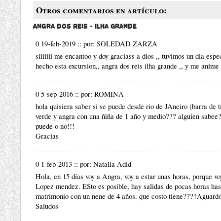
Otros comentarios en artículo:
Angra dos Reis - Ilha Grande
0 19-feb-2019
::
por:
SOLEDAD ZARZA
siiiiiii me encantoo y doy graciass a dios ,, tuvimos un dia espe
hecho esta excursion,, angra dos reis ilha grande ,, y me anime
0 5-sep-2016
::
por:
ROMINA
hola quisiera saber si se puede desde rio de JAneiro (barra de ti
verde y angra con una ñiña de 1 año y medio??? alguien sabee??
puede o no!!!
Gracias
0 1-feb-2013
::
por:
Natalia Adid
Hola, en 15 días voy a Angra, voy a estar unas horas, porque vo
Lopez mendez. ESto es posible, hay salidas de pocas horas has
matrimonio con un nene de 4 años. que costo tiene????Aguardo
Saludos