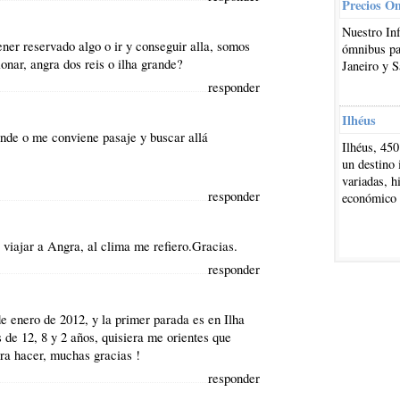
Precios O
Nuestro In
ener reservado algo o ir y conseguir alla, somos
ómnibus par
onar, angra dos reis o ilha grande?
Janeiro y S
responder
Ilhéus
ande o me conviene pasaje y buscar allá
Ilhéus, 450
un destino 
variadas, h
responder
económico
 viajar a Angra, al clima me refiero.Gracias.
responder
e enero de 2012, y la primer parada es en Ilha
 de 12, 8 y 2 años, quisiera me orientes que
ara hacer, muchas gracias !
responder