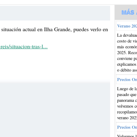
Más 
Verano 202
situación actual en Ilha Grande, puedes verlo en
La devaluac
costo de vi
is/situacion-tras-l...
más económi
2025. Reco
conviene pa
explicamos
o débito as
Precios O
Luego de la
pasado que
panorama cl
volvemos co
recopilamos
verano 202
Precios O
Volvemos l