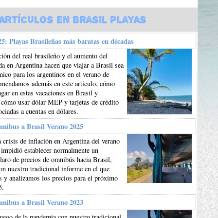
Artículos en Brasil Playas
5: Playas Brasileñas más baratas en décadas
ión del real brasileño y el aumento del
da en Argentina hacen que viajar a Brasil sea
co para los argentinos en el verano de
mendamos además en este artículo, cómo
gar en estas vacaciones en Brasil y
 cómo usar dólar MEP y tarjetas de crédito
ociadas a cuentas en dólares.
mnibus a Brasil Verano 2025
 crisis de inflación en Argentina del verano
 impidió establecer normalmente un
aro de precios de omnibús hacia Brasil,
n nuestro tradicional informe en el que
 y analizamos los precios para el próximo
5.
mnibus a Brasil Verano 2023
uego de la pandemia con nuestro tradicional