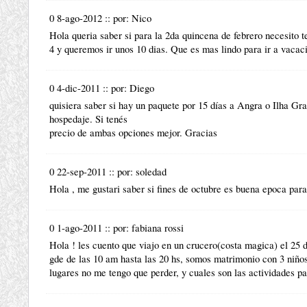
0 8-ago-2012
::
por:
Nico
Hola queria saber si para la 2da quincena de febrero necesito t
4 y queremos ir unos 10 dias. Que es mas lindo para ir a vacaci
0 4-dic-2011
::
por:
Diego
quisiera saber si hay un paquete por 15 días a Angra o Ilha Gr
hospedaje. Si tenés
precio de ambas opciones mejor. Gracias
0 22-sep-2011
::
por:
soledad
Hola , me gustari saber si fines de octubre es buena epoca para
0 1-ago-2011
::
por:
fabiana rossi
Hola ! les cuento que viajo en un crucero(costa magica) el 25 d
gde de las 10 am hasta las 20 hs, somos matrimonio con 3 niños
lugares no me tengo que perder, y cuales son las actividades p