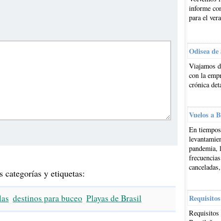
informe co
para el ver
Odisea de
Viajamos d
con la emp
crónica det
Vuelos a B
En tiempos 
levantamien
pandemia, l
frecuencias
canceladas,
s categorías y etiquetas:
las
destinos para buceo
Playas de Brasil
Requisitos
Requisitos 