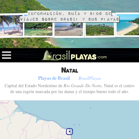
Información, guía y blog de
viajes sobre Brasil y sus playas
Natal
Playas de Brasil
.
BrasilPlayas
Capital del Estado Nordestino de
Río Grande Do Norte
, Natal es el centro
de una región marcada por las dunas y el tiempo bueno todo el año.
Fotos de Natal