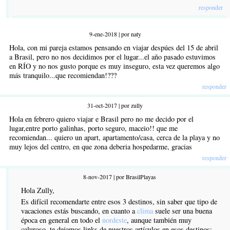
responder
9-ene-2018 | por naty
Hola, con mi pareja estamos pensando en viajar despúes del 15 de abril
a Brasil, pero no nos decidimos por el lugar...el año pasado estuvimos
en RÍO y no nos gusto porque es muy inseguro, esta vez queremos algo
más tranquilo...que recomiendan!???
responder
31-oct-2017 | por zully
Hola en febrero quiero viajar e Brasil pero no me decido por el
lugar,entre porto galinhas, porto seguro, maceio!! que me
recomiendan... quiero un apart, apartamento/casa, cerca de la playa y no
muy lejos del centro, en que zona deberia hospedarme, gracias
responder
8-nov-2017 | por BrasilPlayas
Hola Zully,
Es difícil recomendarte entre esos 3 destinos, sin saber que tipo de
vacaciones estás buscando, en cuanto a
clima
suele ser una buena
época en general en todo el
nordeste
, aunque también muy
caluroso, te dejamos links de nuestros artículos en esos destinos: