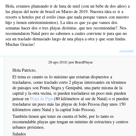
Hola, estamos planeando ir de luna de miel (con un bebe de dos años) a
las playas del norte de brasil en Marzo de 2019. Nuestra idea es ir a
resorts u hoteles por el estilo (mas que nada porque vamos con nuestro
hijo y tienen entretenimientos). La idea es que ya que vamos dos
semanas hacer dos o tres playas distintas, que nos recomiendan?. Nos
recomendaron Natal pero no sabemos a cuales conviene ir para que no
sea un traslado demasiado largo de una playa a otra y que sean lindas.
Muchas Gracias!
responder
28-ago-2018 | por BrasilPlayas
Hola Patricio,
El tema es cuanto es lo máximo que estarian dispuestos a
trasladarse, como traslado corto 2 playas interesantes en términos
de paisajes son Ponta Negra y Genipabú, una parte misma de la
capital y la otra vecina, si pueden trasladarse un poco más pueden
pensar en
Praia da Pipa
(80 kilómetros al sur de Natal) o si pueden
trasladarse un poco más las playas de João Pessoa (hay unos 150
kilómetros entre Natal y la capital João Pessoa).
También tienen que tener en cuenta el bebé, por lo tanto es
recomendable playas que tengan un mínimo de estructura y centros
urbanos próximos.
Saludos