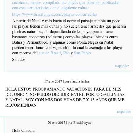
cocoteros, hemos compilado las playas que tenemos publicadas
con esas características en el siguiente enlace:
https://www.brasilplayas.com/playas-con-arrecifes
A partir de Natal y más hacia el norte el paisaje cambia un poco,
las playas tienen más dunas y no suelen tener arrecifes que generen
piscinas naturales, sí, dependiendo de la playa, pueden tener
bastantes cocoteros (palmeras) como las playas ubicadas entre
Bahía y Pernambuco, y algunas como Ponta Negra en Natal
pueden tener dunas con vegetación, lo cual la asemeja a las playas
con morros del
sur de Brasil
,
Río
y
San Pablo
.
Saludos
responder
17-ene-2017 | por claudia furlan
HOLA ESTOY PROGRAMANDO VACACIONES PARA EL MES
DE JUNIO Y NO PUEDO DECIDIR ENTRE PORTO GALLINHAS
Y NATAL, VOY CON MIS DOS HIJAS DE 7 Y 13 AÑOS QUE ME
RECOMIENDAN
responder
20-ene-2017 | por BrasilPlayas
Hola Claudia,