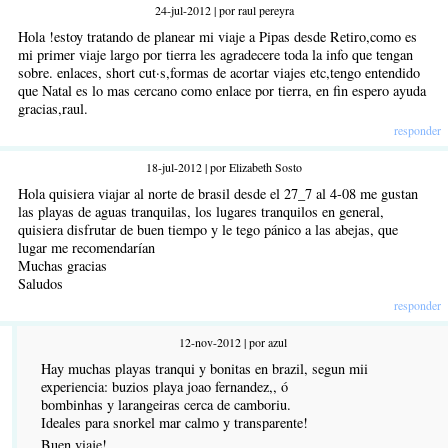
24-jul-2012 | por raul pereyra
Hola !estoy tratando de planear mi viaje a Pipas desde Retiro,como es
mi primer viaje largo por tierra les agradecere toda la info que tengan
sobre. enlaces, short cut·s,formas de acortar viajes etc,tengo entendido
que Natal es lo mas cercano como enlace por tierra, en fin espero ayuda
gracias,raul.
responder
18-jul-2012 | por Elizabeth Sosto
Hola quisiera viajar al norte de brasil desde el 27_7 al 4-08 me gustan
las playas de aguas tranquilas, los lugares tranquilos en general,
quisiera disfrutar de buen tiempo y le tego pánico a las abejas, que
lugar me recomendarían
Muchas gracias
Saludos
responder
12-nov-2012 | por azul
Hay muchas playas tranqui y bonitas en brazil, segun mii
experiencia: buzios playa joao fernandez,, ó
bombinhas y larangeiras cerca de camboriu.
Ideales para snorkel mar calmo y transparente!
Buen viaje!