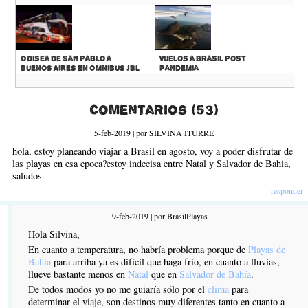
Odisea de San Pablo a
Vuelos a Brasil Post
Buenos Aires en Omnibus JBL
Pandemia
Comentarios (53)
5-feb-2019 | por SILVINA ITURRE
hola, estoy planeando viajar a Brasil en agosto, voy a poder disfrutar de
las playas en esa epoca?estoy indecisa entre Natal y Salvador de Bahia,
saludos
responder
9-feb-2019 | por BrasilPlayas
Hola Silvina,
En cuanto a temperatura, no habría problema porque de
Playas de
Bahia
para arriba ya es difícil que haga frío, en cuanto a lluvias,
llueve bastante menos en
Natal
que en
Salvador de Bahía
.
De todos modos yo no me guiaría sólo por el
clima
para
determinar el viaje, son destinos muy diferentes tanto en cuanto a