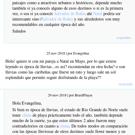
paisajes como a atractivos urbanos e históricos, depende mucho
también si ya conocés alguno de esos destinos o si es la primera
vez, o sea si ya conocés
Salvador de Bahía
ahí
Natal
podría ser
interesante sino /
Salvador de Bahía
y sus alrededores son muy
recomendables en cualquier época del año.
Saludos
responder
25-nov-2018 | por Evangelina
Hola! quiero ir con mi pareja a Natal en Mayo, por lo que estuve
leyendo es época de lluvias...es así? recomiendan en otra fecha? o son
lluvias como las caribeñas que llueve un rato y luego sale un sol
esplendido que permite seguir disfrutando de la playa??
responder
29-nov-2018 | por BrasilPlayas
Hola Evangelina,
Si bien es época de lluvias, el estado de Rio Grande do Norte suele
tener
clima
de playa prácticamente todo el año, también depende
mucho de la suerte, ya que estos últimos 2 años fueron muy
contradictorios en cuanto a
clima
. De todos modos en comparación
con las épocas lluviosas de otros destinos suele llover menos y en