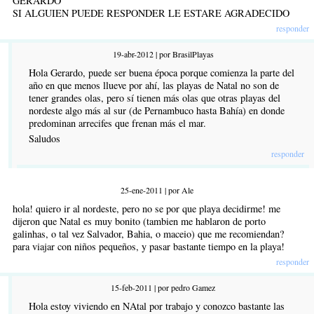
GERARDO
SI ALGUIEN PUEDE RESPONDER LE ESTARE AGRADECIDO
responder
19-abr-2012 | por BrasilPlayas
Hola Gerardo, puede ser buena época porque comienza la parte del
año en que menos llueve por ahí, las playas de Natal no son de
tener grandes olas, pero sí tienen más olas que otras playas del
nordeste algo más al sur (de Pernambuco hasta Bahía) en donde
predominan arrecifes que frenan más el mar.
Saludos
responder
25-ene-2011 | por Ale
hola! quiero ir al nordeste, pero no se por que playa decidirme! me
dijeron que Natal es muy bonito (tambien me hablaron de porto
galinhas, o tal vez Salvador, Bahia, o maceio) que me recomiendan?
para viajar con niños pequeños, y pasar bastante tiempo en la playa!
responder
15-feb-2011 | por pedro Gamez
Hola estoy viviendo en NAtal por trabajo y conozco bastante las