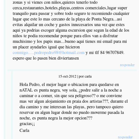
zonas y si vienes con niños,quieres tenerlo todo
cerca,restaurantes,hoteles,playas,centros comerciales,lugar super
tranquilo para pasear y sobre todo seguro te recomiendo cualquier
lugar que este lo mas cercano de la playa de Ponta Negra...asi
evitas alquilar un coche y gastos innecesarios una vez que estes
aqui ya podrias escoger alguna escursion que segun la edad de los
niños te podia recomendar porque para ellos van a disfrutar
muchisimo y los papis mas...bueno aqui tienes mi email para mi
un placer ayudarles igual que hicieron
conmigo.....pedropedro98@hotmail.com
y mi tlf 84 96707849.
espero que lo pasen bien diviertansen
responder
15-oct-2012 | por carla
Hola Pedro, el mejor lugar o ubicacion para quedarse en
nATAL es punta negra, voy sola, ¿podre salir a la noche a
caminar o a comer, sin que sea peligroso?? o me conviene
mas ver algun alojamiento en praia dos artistas???, durante el
dia camino y me interesan las playas, pero tampoco quiero
reservar en algun lugar donde no puedo moverme pasada la
noche, es punta negra la mejor opcion???
gracias¡¡
Carla
responder