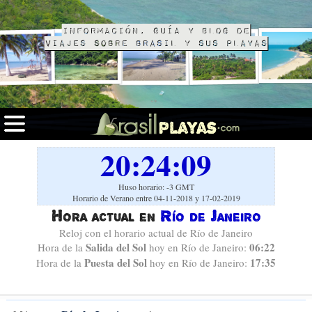
Información, guía y blog de
viajes sobre Brasil y sus playas
20:24:10
Huso horario: -3 GMT
Horario de Verano entre 04-11-2018 y 17-02-2019
Hora actual en
Río de Janeiro
Reloj con el horario actual de Río de Janeiro
Salida del Sol
06:22
Hora de la
hoy en Río de Janeiro:
Puesta del Sol
17:35
Hora de la
hoy en Río de Janeiro: