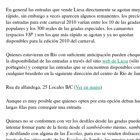
En general las entradas que vende Liesa directamente se agotan mu
rápido, sin embargo a veces aparecen algunos remanentes, los preci
las entradas para este carnaval 2010 varían entre los 10 de las grada
populares y los 300 reales de las gradas especiales, los camarotes
VIP
(espacios
) son los que más rápido se agotan y ya no quedan
disponibles para la edición 2010 del carnaval.
Quienes estuvieran en Río con suficiente anticipación pueden chequ
la disponibilidad de las entradas a través del sitio
web de Liesa
(sólo
portugués) y comprar las entradas que se encuentren disponibles c
cualquier brasileño en la siguiente dirección del centro de Río de Jan
Rua da alfandega, 25 Locales B/C (
Ver en mapa
)
Aunque es muy posible que quienes opten por esta opción deban ha
largas filas para conseguir una entrada.
Quienes no se conformen con ver los desfiles desde las gradas pued
sambódromo
samb
intentar formar parte de la fiesta desde el
mismo,
Escolas
y desfilando con alguna de las
, para eso se venden disfraces
Escolas de Samba
través de los sitios webs de las
, los precios van d