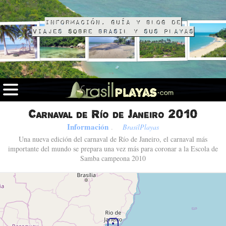
Información, guía y blog de
viajes sobre Brasil y sus playas
Carnaval de Río de Janeiro 2010
Información
.
BrasilPlayas
Una nueva edición del carnaval de Río de Janeiro, el carnaval más
importante del mundo se prepara una vez más para coronar a la Escola de
Samba campeona 2010
Fotos de Río de Janeiro