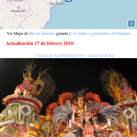
i
Río de Janeiro
ver clima y pronóstico del tiempo
Ver Mapa de
grande
|
Actualización 17 de febrero 2010:
Escola de Samba Beija-Flor - Carnaval de Río