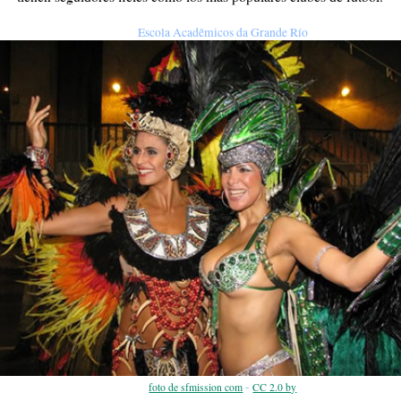
Escola Acadêmicos da Grande Río
-
foto de sfmission com
CC 2.0 by