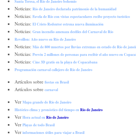
Santa Teresa, el Río de Janeiro bohemio
Noticias:
Río de Janeiro declarada patrimonio de la humanidad
Noticias:
Favela de Río con vistas espectaculares recibe proyecto turístico
Noticias:
El Cristo Redentor estrena nueva iluminación
Noticias:
Gran incendio amenaza desfiles del Carnaval de Río
Reveillon: Año nuevo en Río de Janeiro
Noticias:
Más de 800 muertos por lluvias extremas en estado de Río de janei
Noticias:
Prevén 2 millones de personas para recibir el año nuevo en Copac
Noticias:
Cine 3D gratis en la playa de Copacabana
Programación carnaval callejero de Río de Janeiro
Artículos sobre
fiestas en Brasil
Artículos sobre
carnaval
Ver
Mapa grande de Río de Janeiro
Histórico clima y pronóstico del tiempo en
Río de Janeiro
Ver
Hora actual en
Río de Janeiro
Ver
Playas de todo Brasil
Ver
informaciones útiles para viajar a Brasil