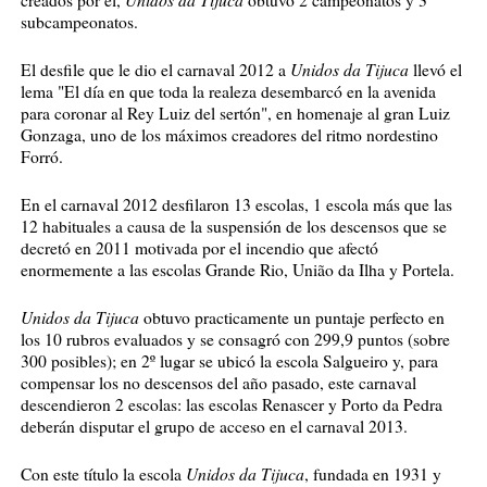
creados por él,
obtuvo 2 campeonatos y 3
subcampeonatos.
Unidos da Tijuca
El desfile que le dio el carnaval 2012 a
llevó el
lema "El día en que toda la realeza desembarcó en la avenida
para coronar al Rey Luiz del sertón", en homenaje al gran Luiz
Gonzaga, uno de los máximos creadores del ritmo nordestino
Forró.
En el carnaval 2012 desfilaron 13 escolas, 1 escola más que las
12 habituales a causa de la suspensión de los descensos que se
decretó en 2011 motivada por el incendio que afectó
enormemente a las escolas Grande Rio, União da Ilha y Portela.
Unidos da Tijuca
obtuvo practicamente un puntaje perfecto en
los 10 rubros evaluados y se consagró con 299,9 puntos (sobre
300 posibles); en 2º lugar se ubicó la escola Salgueiro y, para
compensar los no descensos del año pasado, este carnaval
descendieron 2 escolas: las escolas Renascer y Porto da Pedra
deberán disputar el grupo de acceso en el carnaval 2013.
Unidos da Tijuca
Con este título la escola
, fundada en 1931 y