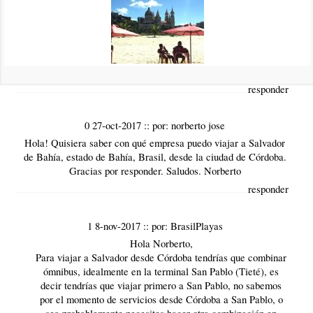
responder
2 14-nov-2017
::
por:
BrasilPlayas
Publicados los precios 2018 en el
nuevo informe
responder
0 27-oct-2017
::
por:
norberto jose
Hola! Quisiera saber con qué empresa puedo viajar a Salvador
de Bahía, estado de Bahía, Brasil, desde la ciudad de Córdoba.
Gracias por responder. Saludos. Norberto
responder
1 8-nov-2017
::
por:
BrasilPlayas
Hola Norberto,
Para viajar a Salvador desde Córdoba tendrías que combinar
ómnibus, idealmente en la terminal San Pablo (Tieté), es
decir tendrías que viajar primero a San Pablo, no sabemos
por el momento de servicios desde Córdoba a San Pablo, o
sea probablemente necesites hacer otra combinación en