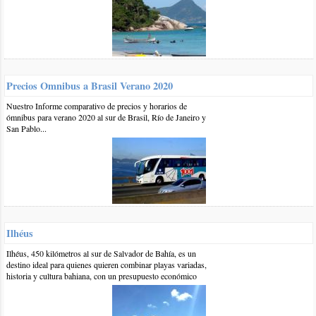
0 7-nov-2017
::
por:
analia
buenas tardes. me gustaria saber dede salta para rio de janeiro
para el 13 hasta el 17 de noviembre/17 que empresa hora d
salida y llegada y precio para dos personas.gracias saludos
Precios Omnibus a Brasil Verano 2020
responder
Nuestro Informe comparativo de precios y horarios de
ómnibus para verano 2020 al sur de Brasil, Río de Janeiro y
0 31-oct-2017
::
por:
yamile
San Pablo...
hola, quisiera saber si hay micro desde tucuman a camboriu y
cuanto cuesta el boleto ida y vuelta
responder
1 8-nov-2017
::
por:
BrasilPlayas
Hola Yamile,
Ilhéus
La empresa que va de Tucumán a
Camboriú
es crucero del
Ilhéus, 450 kilómetros al sur de Salvador de Bahía, es un
norte, no sabemos aún de precios para el verano, pero
destino ideal para quienes quieren combinar playas variadas,
tenemos información de que tienen promociones durante
historia y cultura bahiana, con un presupuesto económico
noviembre, posiblemente antes de aumentar el precio para
temporada alta.
Saludos