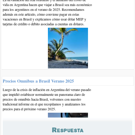
vida en Argentina hacen que viajar a Brasil sea más económico
para los argentinos en el verano de 2025. Recomendamos
además en este artículo, cómo conviene pagar en estas
vacaciones en Brasil y explicamos cómo usar dólar MEP y
tarjetas de crédito o débito asociadas a cuentas en dólares.
24-ene-2017 | por BrasilPlayas
Hola Susana,
La empresa que hace el trayecto Santos - Curitiba es Catarinense
Precios Omnibus a Brasil Verano 2025
/ cometa, ahí te dejo el link:
Luego de la crisis de inflación en Argentina del verano pasado
http://www.catarinense.net/
que impidió establecer normalmente un panorama claro de
precios de omnibús hacia Brasil, volvemos con nuestro
tradicional informe en el que recopilamos y analizamos los
Saludos
precios para el próximo verano 2025.
Respuesta