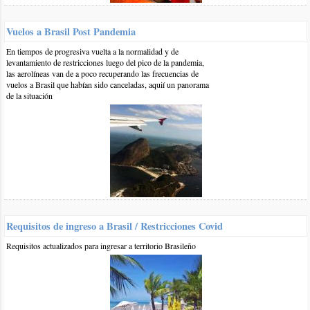
etiquetas:
Vuelos a Brasil Post Pandemia
viajes en omnibus
Playas de Santa Catarina
Información
En tiempos de progresiva vuelta a la normalidad y de
levantamiento de restricciones luego del pico de la pandemia,
las aerolíneas van de a poco recuperando las frecuencias de
vuelos a Brasil que habían sido canceladas, aquií un panorama
Otros comentarios en artículo:
de la situación
Brasil en Omnibus: Precios Verano 2017
0 29-dic-2017
::
por:
Prado María Cristina
Gracias ya me comunique con ella, con Sol Toledo, ya cambió
de micro y pasó la frontera.
responder
Requisitos de ingreso a Brasil / Restricciones Covid
0 29-dic-2017
::
por:
Prado María Cristina
Requisitos actualizados para ingresar a territorio Brasileño
Buenas tardes, mí sobrina tenía que tomar el micro que va a
Florianópolis a las 12:30 hoy 29 diciembre 2017, estaba
esperando cuando le dijeron que ya había partido le permitieron
tomar el siguiente a las 13:30, le dijeron que antes de cruzar la
frontera cambiaria de micro (el que salió 12:30), ya que no me