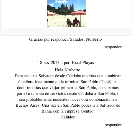
responder
0 27-oct-2017
::
por:
norberto jose
Hola! Quisiera saber con qué empresa puedo viajar a Salvador
de Bahía, estado de Bahía, Brasil, desde la ciudad de Córdoba.
Gracias por responder. Saludos. Norberto
responder
1 8-nov-2017
::
por:
BrasilPlayas
Hola Norberto,
Para viajar a Salvador desde Córdoba tendrías que combinar
ómnibus, idealmente en la terminal San Pablo (Tieté), es
decir tendrías que viajar primero a San Pablo, no sabemos
por el momento de servicios desde Córdoba a San Pablo, o
sea probablemente necesites hacer otra combinación en
Buenos Aires. Una vez en San Pablo podés ir a
Salvador de
Bahía
con la empresa
Gontijo
.
Saludos
responder