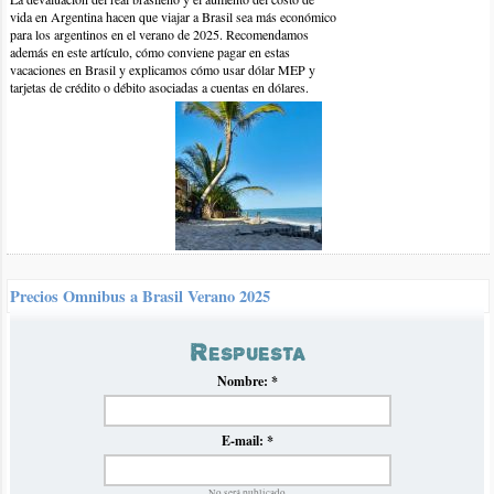
vida en Argentina hacen que viajar a Brasil sea más económico
para los argentinos en el verano de 2025. Recomendamos
además en este artículo, cómo conviene pagar en estas
vacaciones en Brasil y explicamos cómo usar dólar MEP y
tarjetas de crédito o débito asociadas a cuentas en dólares.
7-ene-2017 | por Jesica
Hola me gustaría saber si se consiguen pasajes para el 31 de
enero somos dos adultos y un niño. Para brasil playa grande.
Muchas gracias.
Precios Omnibus a Brasil Verano 2025
Luego de la crisis de inflación en Argentina del verano pasado
Respuesta
que impidió establecer normalmente un panorama claro de
precios de omnibús hacia Brasil, volvemos con nuestro
tradicional informe en el que recopilamos y analizamos los
Nombre:
*
precios para el próximo verano 2025.
E-mail:
*
No será publicado