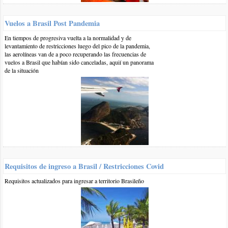
Otros comentarios en artículo:
Vuelos a Brasil Post Pandemia
Brasil en Omnibus: Precios Verano 2017
En tiempos de progresiva vuelta a la normalidad y de
levantamiento de restricciones luego del pico de la pandemia,
0 29-dic-2017
::
por:
Prado María Cristina
las aerolíneas van de a poco recuperando las frecuencias de
vuelos a Brasil que habían sido canceladas, aquií un panorama
Gracias ya me comunique con ella, con Sol Toledo, ya cambió
de la situación
de micro y pasó la frontera.
responder
0 29-dic-2017
::
por:
Prado María Cristina
Buenas tardes, mí sobrina tenía que tomar el micro que va a
Florianópolis a las 12:30 hoy 29 diciembre 2017, estaba
esperando cuando le dijeron que ya había partido le permitieron
tomar el siguiente a las 13:30, le dijeron que antes de cruzar la
Requisitos de ingreso a Brasil / Restricciones Covid
frontera cambiaria de micro (el que salió 12:30), ya que no me
puedo contactar con ella por falta de señal quería saber si ya lo
Requisitos actualizados para ingresar a territorio Brasileño
hizo, tal vez ustedes saben si ya cruzó la frontera, muchas
gracias y disculpe la molestia, mí sobrina se llama Sol Toledo.
responder