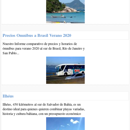
responder
0 31-oct-2017
::
por:
yamile
hola, quisiera saber si hay micro desde tucuman a camboriu y
cuanto cuesta el boleto ida y vuelta
Precios Omnibus a Brasil Verano 2020
responder
Nuestro Informe comparativo de precios y horarios de
ómnibus para verano 2020 al sur de Brasil, Río de Janeiro y
San Pablo...
1 8-nov-2017
::
por:
BrasilPlayas
Hola Yamile,
La empresa que va de Tucumán a
Camboriú
es crucero del
norte, no sabemos aún de precios para el verano, pero
tenemos información de que tienen promociones durante
noviembre, posiblemente antes de aumentar el precio para
temporada alta.
Ilhéus
Saludos
responder
Ilhéus, 450 kilómetros al sur de Salvador de Bahía, es un
destino ideal para quienes quieren combinar playas variadas,
historia y cultura bahiana, con un presupuesto económico
2 14-nov-2017
::
por:
BrasilPlayas
Publicados los precios 2018 en el
nuevo informe