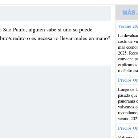
Más 
Verano 202
 Sao Paulo, alguien sabe si uno se puede
La devaluac
ebito/credito o es necesario llevar reales en mano?
costo de vi
más económi
2025. Reco
conviene pa
explicamos
o débito as
Precios O
Luego de la
pasado que
panorama cl
volvemos co
recopilamos
verano 202
Precios O
Volvemos l