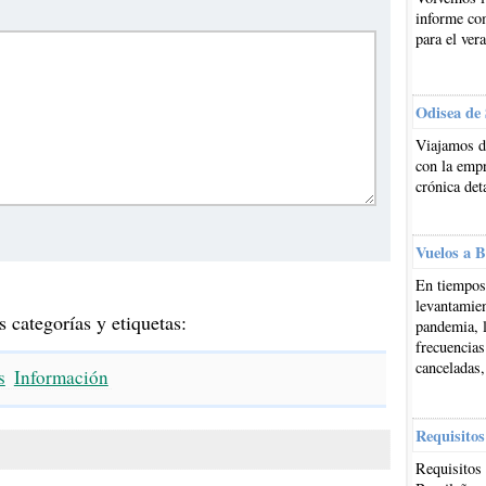
informe co
para el ver
Odisea de
Viajamos d
con la emp
crónica det
Vuelos a B
En tiempos 
levantamien
s categorías y etiquetas:
pandemia, l
frecuencias
canceladas,
s
Información
Requisitos
Requisitos 