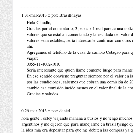
1 31-mar-2013
::
por:
BrasilPlayas
Hola Claudio,
Gracias por el comentario, 3 pesos x 1 real parece una coti
valores que se estaban comentando y la escalada del valor 
valores sean estables, sería interesante confirmar con otro
ahí.
Agregamos el teléfono de la casa de cambio Cotação para qu
viajar:
0055-11-4002-1010
Sería interesante que quien llame comente luego para manten
En ese sentido conviene preguntar siempre por el valor en 
por las condiciones, sabemos que cobran una comisión de 2
cambie esa comisión incide menos en el valor final de la cot
Gracias y saludos
0 26-mar-2013
::
por:
daniel
hola gente.. estoy viajando mañana a buzios y no tengo muchos r
argentinos y me dijeron que para manejarme en brasil tyengo qu
la idea mia era depositar para que me debiten las compras ya qu