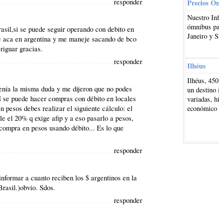
responder
Precios O
Nuestro In
ómnibus par
asil,si se puede seguir operando con debito en
Janeiro y S
te aca en argentina y me maneje sacando de bco
riguar gracias.
responder
Ilhéus
Ilhéus, 450
tenía la misma duda y me dijeron que no podes
un destino 
Sí se puede hacer compras con débito en locales
variadas, h
n pesos debes realizar el siguiente cálculo: el
económico
e el 20% q exige afip y a eso pasarlo a pesos,
u compra en pesos usando débito... Es lo que
responder
nformar a cuanto reciben los $ argentinos en la
Brasil.)obvio. Sdos.
responder