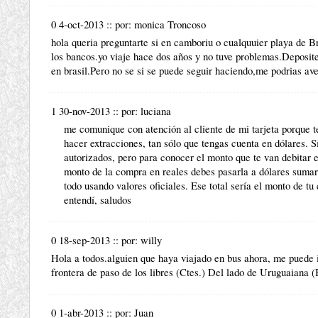
0 4-oct-2013
::
por:
monica Troncoso
hola queria preguntarte si en camboriu o cualquuier playa de Br
los bancos.yo viaje hace dos años y no tuve problemas.Deposi
en brasil.Pero no se si se puede seguir haciendo,me podrias ave
1 30-nov-2013
::
por:
luciana
me comunique con atención al cliente de mi tarjeta porque 
hacer extracciones, tan sólo que tengas cuenta en dólares. 
autorizados, pero para conocer el monto que te van debitar e
monto de la compra en reales debes pasarla a dólares sumarl
todo usando valores oficiales. Ese total sería el monto de t
entendí, saludos
0 18-sep-2013
::
por:
willy
Hola a todos.alguien que haya viajado en bus ahora, me puede i
frontera de paso de los libres (Ctes.) Del lado de Uruguaiana (
0 1-abr-2013
::
por:
Juan