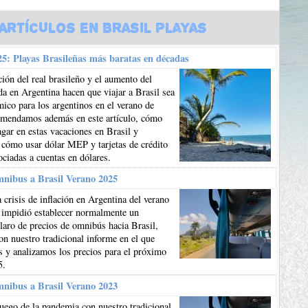
Artículos en Brasil Playas
5: Playas Brasileñas más baratas en décadas
ión del real brasileño y el aumento del
da en Argentina hacen que viajar a Brasil sea
co para los argentinos en el verano de
mendamos además en este artículo, cómo
gar en estas vacaciones en Brasil y
 cómo usar dólar MEP y tarjetas de crédito
ociadas a cuentas en dólares.
mnibus a Brasil Verano 2025
 crisis de inflación en Argentina del verano
 impidió establecer normalmente un
aro de precios de omnibús hacia Brasil,
n nuestro tradicional informe en el que
 y analizamos los precios para el próximo
5.
mnibus a Brasil Verano 2023
uego de la pandemia con nuestro tradicional