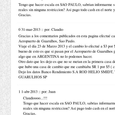
Tengo que hacer escala en SAO PAULO, sabrian informarme si
reales sin ninguna restriccion? Asi pago todo cash en el norte 
Gracias.
0 31-mar-2013
::
por:
Claudio
Gracias a los comentarios publicados en esta pagina efectué c
Aeropuerto de Guarulhos, Sao Paulo.
Viaje el día 23 de Marzo 2013 y el cambio lo efectué a $3 por
bueno de esto es que si pasan por el Aeropuerto de Guarulhos 
algo que en ARGENTINA no lo podemos hacer.
Otro dato que les dejo es que no se metan en la primera casa d
que hubo una casa de cambio que me cambiaba $R 1 por $5 ( c
Dejo los datos Banco Rendimiento S.A ROD HELIO SMIDT
GUARULHOS SP
1 1-abr-2013
::
por:
Juan
Claudioooo...!!!
Tengo que hacer escala en SAO PAULO, sabrias informarme 
reales sin ninguna restriccion? Asi pago todo cash en el nor
Gracias.