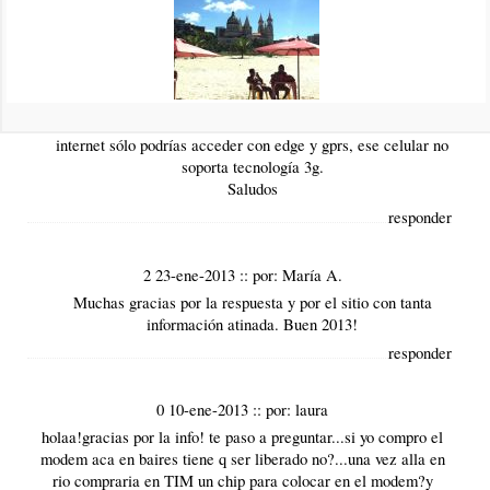
1 16-ene-2013
::
por:
BrasilPlayas
Hola María,
Sí está liberado podés usar ese celular en Brasil y en
cualquier parte del mundo porque es cuatribanda, para
internet sólo podrías acceder con edge y gprs, ese celular no
soporta tecnología 3g.
Saludos
responder
2 23-ene-2013
::
por:
María A.
Muchas gracias por la respuesta y por el sitio con tanta
información atinada. Buen 2013!
responder
0 10-ene-2013
::
por:
laura
holaa!gracias por la info! te paso a preguntar...si yo compro el
modem aca en baires tiene q ser liberado no?...una vez alla en
rio compraria en TIM un chip para colocar en el modem?y