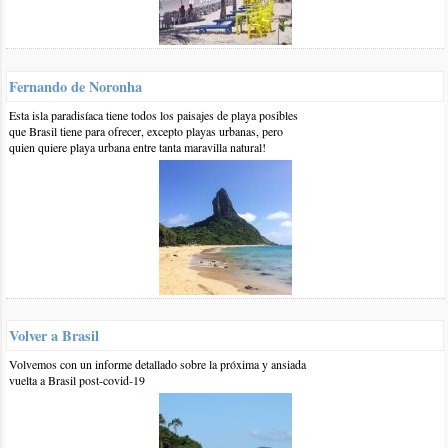
0 15-may-2014
::
por:
Luis
Hola, excelente información, de mucha utilidad para mí ya que
voy a la Copa del Mundo. Yo tengo un celular Azumi KL 32,
Fernando de Noronha
que está liberado para cualquier compañía acá en Chile. ¿Me
servirá con un chip brasileño?
Esta isla paradisíaca tiene todos los paisajes de playa posibles
que Brasil tiene para ofrecer, excepto playas urbanas, pero
responder
quien quiere playa urbana entre tanta maravilla natural!
0 25-may-2013
::
por:
Andrea
Me encanta todas las infos que compartis! Hace mucho que
vengo buscando como mantenerme comunicada, viajo en Julio a
Rio de Janeiro. Tengo un nokia E5, liberado para usar con
cualquier telefonia aqui en mi Pais Paraguay. Me funcionara
este Celular alla en Brasil? Desde ya mil gracias por tantas
informaciones utiles!
Volver a Brasil
responder
Volvemos con un informe detallado sobre la próxima y ansiada
vuelta a Brasil post-covid-19
1 21-jun-2013
::
por:
BrasilPlayas
Hola Andrea, es necesario que el celular tenga las
frequencias de Brasil que en general son 900/1800 Mhz, ese