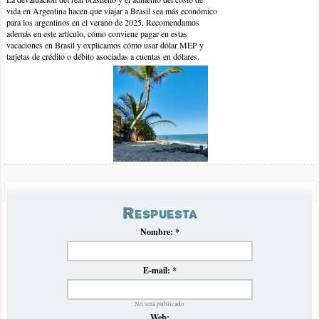
vida en Argentina hacen que viajar a Brasil sea más económico
para los argentinos en el verano de 2025. Recomendamos
además en este artículo, cómo conviene pagar en estas
vacaciones en Brasil y explicamos cómo usar dólar MEP y
tarjetas de crédito o débito asociadas a cuentas en dólares.
30-dic-2015 | por andrea
hola. quisiera saber el valor de coneccin a internet con la
empresa vivo en brasil. gracias
Precios Omnibus a Brasil Verano 2025
Respuesta
Luego de la crisis de inflación en Argentina del verano pasado
que impidió establecer normalmente un panorama claro de
Nombre:
*
precios de omnibús hacia Brasil, volvemos con nuestro
tradicional informe en el que recopilamos y analizamos los
precios para el próximo verano 2025.
E-mail:
*
No será publicado
Web: