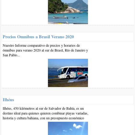
celular es tri-banda por lo tanto debería tener la frecuencia
1800mhz que te va a servir con la mayoría de las empresas.
Saludos
responder
Precios Omnibus a Brasil Verano 2020
0 13-feb-2013
::
por:
gustavo
Nuestro Informe comparativo de precios y horarios de
voy a viajar a angra y a recorrer la zona de isla grande en un
ómnibus para verano 2020 al sur de Brasil, Río de Janeiro y
velero. tengo un ipaad 3g que empresa tiene mejor servicio.
San Pablo...
gracias
responder
0 14-ene-2013
::
por:
María A.
Gracias por la excelente información. Tengo un celular liberado
LG KP570 version qAT_V10a ¿Podré usarlo con un chip de
Ilhéus
empresa brasileña? Cómo saber si la tecnología es 3G, EDGE o
GPRS?
Ilhéus, 450 kilómetros al sur de Salvador de Bahía, es un
Agradecida desde ya
destino ideal para quienes quieren combinar playas variadas,
historia y cultura bahiana, con un presupuesto económico
María
Argentina
responder