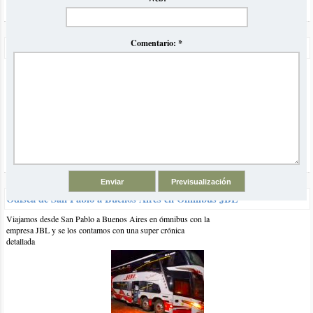
Comentario:
*
Precios Omnibus a Brasil Verano 2023
Volvemos luego de la pandemia con nuestro tradicional
informe comparativo de precios y horarios de ómnibus para el
verano en Brasil
Odisea de San Pablo a Buenos Aires en Omnibus JBL
Viajamos desde San Pablo a Buenos Aires en ómnibus con la
El artículo comentado está vinculado a las siguientes categorías y
empresa JBL y se los contamos con una super crónica
etiquetas:
detallada
Información