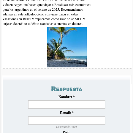
vida en Argentina hacen que viajar a Brasil sea más económico
para los argentinos en el verano de 2025. Recomendamos
además en este artículo, cómo conviene pagar en estas
vacaciones en Brasil y explicamos cómo usar dólar MEP y
tarjetas de crédito o débito asociadas a cuentas en dólares.
4-jul-2017 | por Leo
Hola , quiero Viajar Bombinhas en setiembre del 2017, Como es
el clima ahi y si hay paseos en barco en esa epoca. Gracias
Precios Omnibus a Brasil Verano 2025
Respuesta
Luego de la crisis de inflación en Argentina del verano pasado
que impidió establecer normalmente un panorama claro de
Nombre:
*
precios de omnibús hacia Brasil, volvemos con nuestro
tradicional informe en el que recopilamos y analizamos los
precios para el próximo verano 2025.
E-mail:
*
No será publicado
Web: