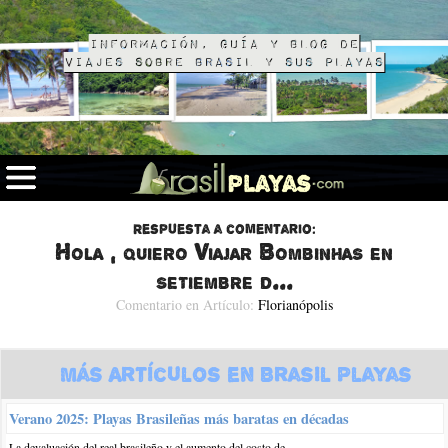
Información, guía y blog de
viajes sobre Brasil y sus playas
Respuesta a comentario:
Hola , quiero Viajar Bombinhas en
setiembre d...
Comentario en Artículo:
Florianópolis
Más Artículos en Brasil Playas
Verano 2025: Playas Brasileñas más baratas en décadas
La devaluación del real brasileño y el aumento del costo de