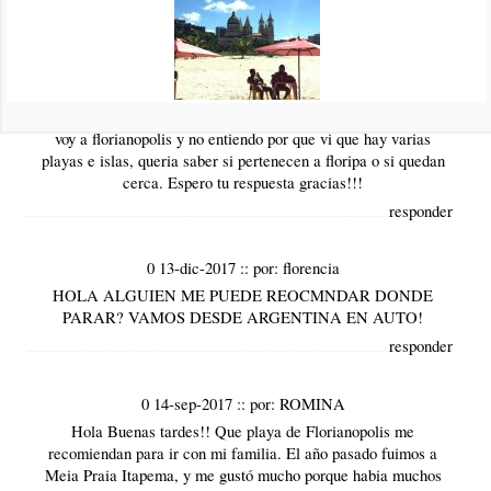
responder
0 28-dic-2017
::
por:
Eleonora
Hola buenas tardes, estoy planeando un viaje en marzo y
necesito si me podrias explicar como es el tema de las playas,
voy a florianopolis y no entiendo por que vi que hay varias
playas e islas, queria saber si pertenecen a floripa o si quedan
cerca. Espero tu respuesta gracias!!!
responder
0 13-dic-2017
::
por:
florencia
HOLA ALGUIEN ME PUEDE REOCMNDAR DONDE
PARAR? VAMOS DESDE ARGENTINA EN AUTO!
responder
0 14-sep-2017
::
por:
ROMINA
Hola Buenas tardes!! Que playa de Florianopolis me
recomiendan para ir con mi familia. El año pasado fuimos a
Meia Praia Itapema, y me gustó mucho porque habia muchos