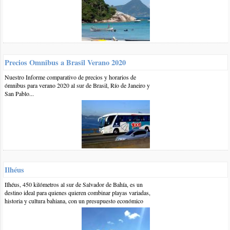
acercando el verano que es la época que suele llover más en
la región, pero en general en cuanto a temperatura ya es una
época agradable que se acerca a lo que es el verano.
Lógicamente el clima es muy cambiante últimamente y
puede ser que tengas algún día más frío sobre todo al
principio de noviembre y en horario de final de la tarde /
Precios Omnibus a Brasil Verano 2020
noche, pero en general tendrían que tener buen
clima
en esa
época.
Nuestro Informe comparativo de precios y horarios de
Saludos
ómnibus para verano 2020 al sur de Brasil, Río de Janeiro y
San Pablo...
responder
0 10-feb-2018
::
por:
Renata Allocco
Los felicito por la info! Muy buena página! Hay lugares que ya
conozco y realmente es fidedigno lo que cuentan y también me
agrada que contesten las preguntas de los usuarios. La
recomendaré.
Ilhéus
responder
Ilhéus, 450 kilómetros al sur de Salvador de Bahía, es un
destino ideal para quienes quieren combinar playas variadas,
historia y cultura bahiana, con un presupuesto económico
1 16-feb-2018
::
por:
BrasilPlayas
Gracias Renata!