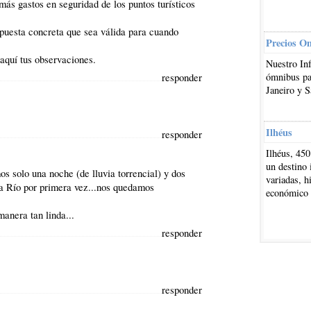
más gastos en seguridad de los puntos turísticos
espuesta concreta que sea válida para cuando
Precios O
aquí tus observaciones.
Nuestro In
responder
ómnibus par
Janeiro y S
Ilhéus
responder
Ilhéus, 450
un destino 
s solo una noche (de lluvia torrencial) y dos
variadas, h
a a Río por primera vez...nos quedamos
económico
anera tan linda...
responder
responder