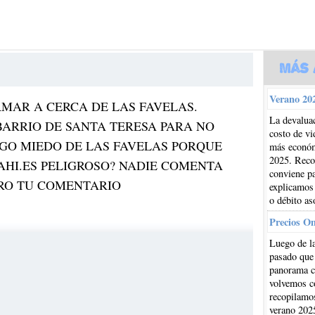
Más 
Verano 202
RMAR A CERCA DE LAS FAVELAS.
La devaluac
BARRIO DE SANTA TERESA PARA NO
costo de vi
NGO MIEDO DE LAS FAVELAS PORQUE
más económi
2025. Reco
 AHI.ES PELIGROSO? NADIE COMENTA
conviene pa
ERO TU COMENTARIO
explicamos
o débito as
Precios O
Luego de la
pasado que
panorama cl
volvemos co
recopilamos
verano 202