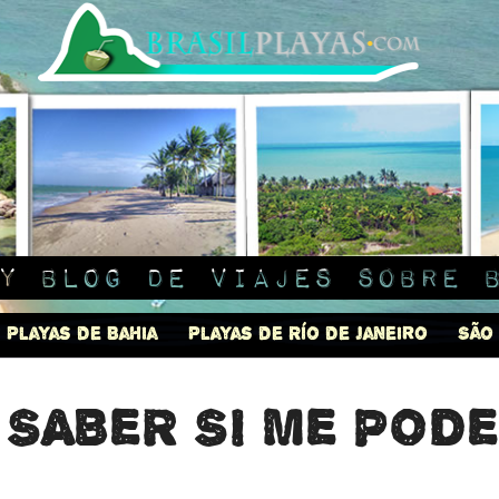
y blog de viajes sobre 
Playas de Bahia
Playas de Río de Janeiro
São
 SABER SI ME POD