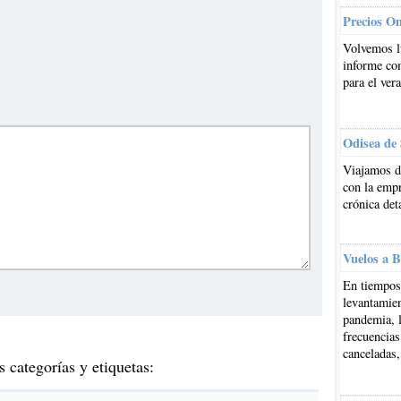
Precios O
Volvemos l
informe co
para el ver
Odisea de
Viajamos d
con la emp
crónica det
Vuelos a B
En tiempos 
levantamien
pandemia, l
frecuencias
canceladas,
s categorías y etiquetas: