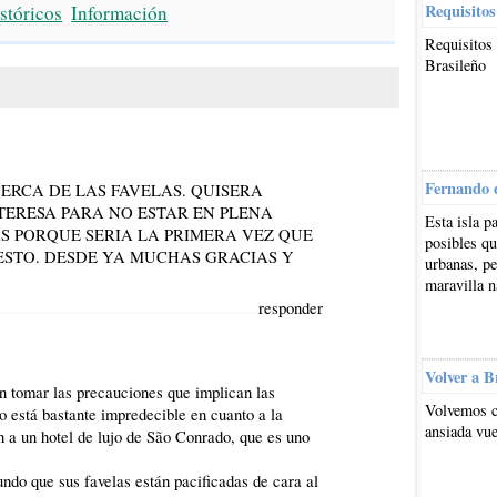
Requisitos
stóricos
Información
Requisitos 
Brasileño
Fernando 
CERCA DE LAS FAVELAS. QUISERA
 TERESA PARA NO ESTAR EN PLENA
Esta isla p
S PORQUE SERIA LA PRIMERA VEZ QUE
posibles qu
 ESTO. DESDE YA MUCHAS GRACIAS Y
urbanas, pe
maravilla n
responder
Volver a B
n tomar las precauciones que implican las
Volvemos c
o está bastante impredecible en cuanto a la
ansiada vue
 a un hotel de lujo de São Conrado, que es uno
undo que sus favelas están pacificadas de cara al