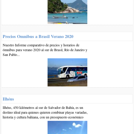
En cuanto a clonación de tarjetas, hay que tener cuidados
básicos como en todos lados: no perder de vista la tarjeta
(que la pasen adelante nuestro), no colocarla en cajeros que
tengan agregado algo fuera de lo normal en el lector, guardar
todos los comprobantes... En mas de 25 años de viajar por
Brasil sólo me sucedió una vez, y el banco devolvió el
Precios Omnibus a Brasil Verano 2020
dinero.
Saludos
Nuestro Informe comparativo de precios y horarios de
ómnibus para verano 2020 al sur de Brasil, Río de Janeiro y
responder
San Pablo...
0 20-ago-2015
::
por:
Laura
Hola: Queremos ir este verano, pero me gustaría alquilar una
casa y realmente no se como es el lugar con respecto a la
seguridad, parece muy tranquilo. Somos un matrimonio con tres
nenes. Otra cosa me comentaron que el agua es fría, es así?}
Muchas gracias, la información que suben es muy útil.
Ilhéus
Laura
Ilhéus, 450 kilómetros al sur de Salvador de Bahía, es un
responder
destino ideal para quienes quieren combinar playas variadas,
historia y cultura bahiana, con un presupuesto económico
0 12-dic-2012
::
por:
Claudia