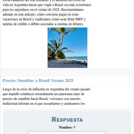
vida en Argentina hacen que viajar a Brasil sea más económico
para los argentinos en el verano de 2025. Recomendamos
además en este artículo, cómo conviene pagar en estas
vacaciones en Brasil y explicamos cómo usar dólar MEP y
tarjetas de crédito o débito asociadas a cuentas en dólares.
18-sep-2011 | por Marina
Hola!, tengo pensado ir a Guarda en febrero y quería saber que
alojamientos pueden recomendarme. Por lo que veo la mayoría
son casas para alquilar y la verdad que para uno solo me resulta
un poco caro. Hay hoteles o hostels? en qué precios
Precios Omnibus a Brasil Verano 2025
aproximadamente?
Luego de la crisis de inflación en Argentina del verano pasado
Espero sus respuestas!
que impidió establecer normalmente un panorama claro de
Saludos
precios de omnibús hacia Brasil, volvemos con nuestro
tradicional informe en el que recopilamos y analizamos los
precios para el próximo verano 2025.
Respuesta
Nombre:
*