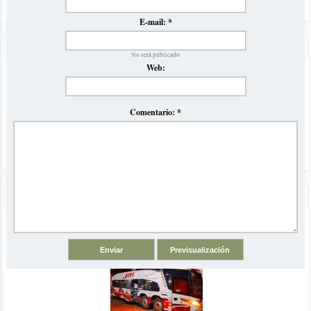
E-mail:
*
Precios Omnibus a Brasil Verano 2023
No será publicado
Volvemos luego de la pandemia con nuestro tradicional
Web:
informe comparativo de precios y horarios de ómnibus para el
verano en Brasil
Comentario:
*
Odisea de San Pablo a Buenos Aires en Omnibus JBL
Viajamos desde San Pablo a Buenos Aires en ómnibus con la
empresa JBL y se los contamos con una super crónica
detallada
El artículo comentado está vinculado a las siguientes categorías y
etiquetas: