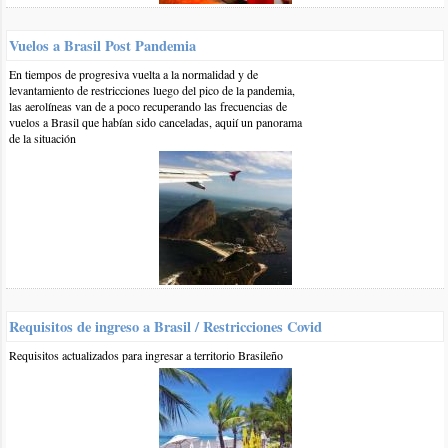
Guarda do Embaú
Playas del Sur de Brasil
playas con
Vuelos a Brasil Post Pandemia
montes
playas de surf
crónica de viajes
Playas de Santa
En tiempos de progresiva vuelta a la normalidad y de
levantamiento de restricciones luego del pico de la pandemia,
Catarina
Relatos de Viaje
las aerolíneas van de a poco recuperando las frecuencias de
vuelos a Brasil que habían sido canceladas, aquií un panorama
de la situación
Otros comentarios en artículo:
Guarda do Embaú, sur de Brasil alternativo
0 28-sep-2019
::
por:
mabel
hola me podras recomendar posadas cercanas a la playa o con
salida a la misma x favor. gracias
responder
Requisitos de ingreso a Brasil / Restricciones Covid
Requisitos actualizados para ingresar a territorio Brasileño
0 21-dic-2017
::
por:
Euge
Es un sueño este lugar. Paraíso.
responder