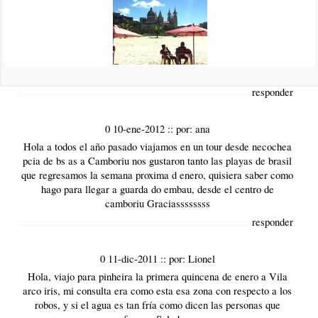
Hola!! muy bueno el post!! estoy investigando para irme al sur
de brasil y este lugar me resultó muy interesante! tendrías datos
de alojamientos buenos y económicos? algún lugar que me
puedas recomendar? pienso viejar sola asi que estoy pensando
en hostels o piezas de alquiler. si tenés algún dato te lo
agradecería! saludos!!
responder
0 10-ene-2012
::
por:
ana
Hola a todos el año pasado viajamos en un tour desde necochea
pcia de bs as a Camboriu nos gustaron tanto las playas de brasil
que regresamos la semana proxima d enero, quisiera saber como
hago para llegar a guarda do embau, desde el centro de
camboriu Graciassssssss
responder
0 11-dic-2011
::
por:
Lionel
Hola, viajo para pinheira la primera quincena de enero a Vila
arco iris, mi consulta era como esta esa zona con respecto a los
robos, y si el agua es tan fría como dicen las personas que