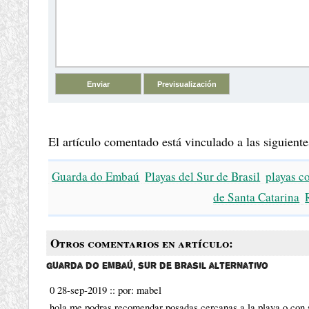
El artículo comentado está vinculado a las siguiente
Guarda do Embaú
Playas del Sur de Brasil
playas c
de Santa Catarina
Otros comentarios en artículo:
Guarda do Embaú, sur de Brasil alternativo
0 28-sep-2019
::
por:
mabel
hola me podras recomendar posadas cercanas a la playa o con s