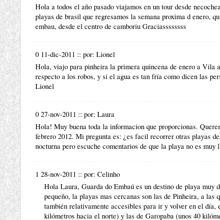
Hola a todos el año pasado viajamos en un tour desde necochea
playas de brasil que regresamos la semana proxima d enero, qu
embau, desde el centro de camboriu Graciassssssss
0 11-dic-2011
::
por:
Lionel
Hola, viajo para pinheira la primera quincena de enero a Vila 
respecto a los robos, y si el agua es tan fría como dicen las pe
Lionel
0 27-nov-2011
::
por:
Laura
Hola! Muy buena toda la informacion que proporcionas. Querem
febrero 2012. Mi pregunta es: ¿es facil recorrer otras playas d
nocturna pero escuche comentarios de que la playa no es muy 
1 28-nov-2011
::
por:
Celinho
Hola Laura, Guarda do Embaú es un destino de playa muy d
pequeño, la playas mas cercanas son las de Pinheira, a las 
también relativamente accesibles para ir y volver en el día, 
kilómetros hacia el norte) y las de Garopaba (unos 40 kilóme