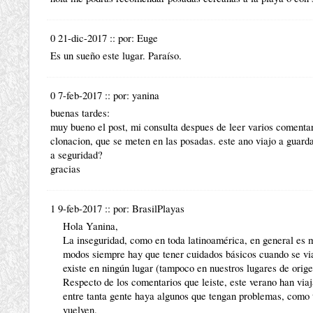
0 21-dic-2017
::
por:
Euge
Es un sueño este lugar. Paraíso.
0 7-feb-2017
::
por:
yanina
buenas tardes:
muy bueno el post, mi consulta despues de leer varios comentar
clonacion, que se meten en las posadas. este ano viajo a guarda
a seguridad?
gracias
1 9-feb-2017
::
por:
BrasilPlayas
Hola Yanina,
La inseguridad, como en toda latinoamérica, en general es 
modos siempre hay que tener cuidados básicos cuando se via
existe en ningún lugar (tampoco en nuestros lugares de orige
Respecto de los comentarios que leiste, este verano han viaj
entre tanta gente haya algunos que tengan problemas, como
vuelven.