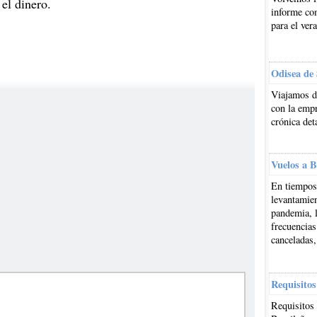
el dinero.
informe co
para el ver
Odisea de
Viajamos d
con la emp
crónica det
Vuelos a B
En tiempos 
levantamien
pandemia, l
frecuencias
canceladas,
Requisitos
Requisitos 