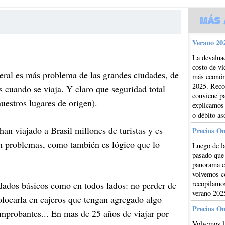
Más 
Verano 202
La devaluac
costo de vi
eral es más problema de las grandes ciudades, de
más económi
2025. Reco
 cuando se viaja. Y claro que seguridad total
conviene pa
uestros lugares de origen).
explicamos
o débito as
han viajado a Brasil millones de turistas y es
Precios O
an problemas, como también es lógico que lo
Luego de la
pasado que
panorama cl
volvemos co
recopilamos
idados básicos como en todos lados: no perder de
verano 202
 colocarla en cajeros que tengan agregado algo
Precios O
comprobantes... En mas de 25 años de viajar por
Volvemos l