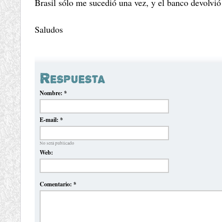
Brasil sólo me sucedió una vez, y el banco devolvió 
Saludos
Respuesta
Nombre:
*
E-mail:
*
No será publicado
Web:
Comentario:
*