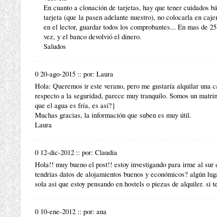
En cuanto a clonación de tarjetas, hay que tener cuidados bá
tarjeta (que la pasen adelante nuestro), no colocarla en caj
en el lector, guardar todos los comprobantes... En mas de 25
vez, y el banco devolvió el dinero.
Saludos
0 20-ago-2015
::
por:
Laura
Hola: Queremos ir este verano, pero me gustaría alquilar una c
respecto a la seguridad, parece muy tranquilo. Somos un matr
que el agua es fría, es así?}
Muchas gracias, la información que suben es muy útil.
Laura
0 12-dic-2012
::
por:
Claudia
Hola!! muy bueno el post!! estoy investigando para irme al sur 
tendrías datos de alojamientos buenos y económicos? algún lu
sola asi que estoy pensando en hostels o piezas de alquiler. si t
0 10-ene-2012
::
por:
ana