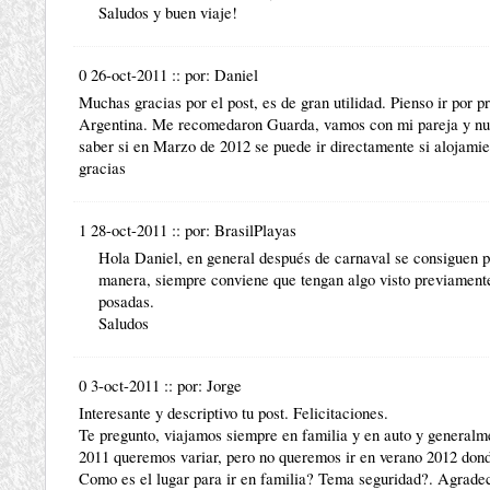
Saludos y buen viaje!
0 26-oct-2011
::
por:
Daniel
Muchas gracias por el post, es de gran utilidad. Pienso ir por pr
Argentina. Me recomedaron Guarda, vamos con mi pareja y nues
saber si en Marzo de 2012 se puede ir directamente si alojamien
gracias
1 28-oct-2011
::
por:
BrasilPlayas
Hola Daniel, en general después de carnaval se consiguen p
manera, siempre conviene que tengan algo visto previamente
posadas.
Saludos
0 3-oct-2011
::
por:
Jorge
Interesante y descriptivo tu post. Felicitaciones.
Te pregunto, viajamos siempre en familia y en auto y generalm
2011 queremos variar, pero no queremos ir en verano 2012 dond
Como es el lugar para ir en familia? Tema seguridad?. Agradec