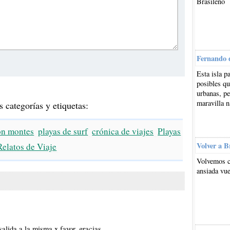
Brasileño
Fernando 
Esta isla p
posibles qu
urbanas, pe
maravilla n
s categorías y etiquetas:
on montes
playas de surf
crónica de viajes
Playas
Volver a B
Relatos de Viaje
Volvemos c
ansiada vue
alida a la misma x favor. gracias