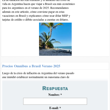
vida en Argentina hacen que viajar a Brasil sea más económico
para los argentinos en el verano de 2025. Recomendamos
además en este artículo, cómo conviene pagar en estas
vacaciones en Brasil y explicamos cómo usar dólar MEP y
tarjetas de crédito o débito asociadas a cuentas en dólares.
21-ene-2017 | por belinda
Hola! Estamos por viajar a Recife.
quisiera saber donde podemos hospedarnos, vamos a estar 10
dias. Quisieramos alquilar algun apart-hotem cerca del centro,
para poder salir a camina por las noches.
Precios Omnibus a Brasil Verano 2025
Gracias!
Luego de la crisis de inflación en Argentina del verano pasado
que impidió establecer normalmente un panorama claro de
precios de omnibús hacia Brasil, volvemos con nuestro
tradicional informe en el que recopilamos y analizamos los
Respuesta
precios para el próximo verano 2025.
Nombre:
*
E-mail:
*