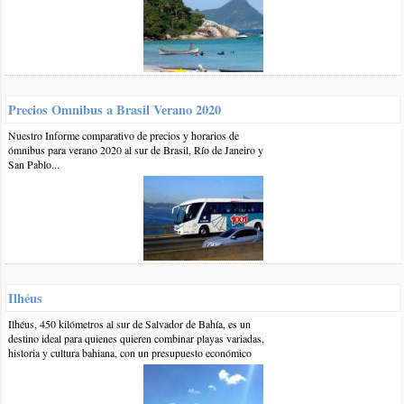
Hola! Estamos por viajar a Recife.
quisiera saber donde podemos hospedarnos, vamos a estar 10
dias. Quisieramos alquilar algun apart-hotem cerca del centro,
para poder salir a camina por las noches.
Gracias!
Precios Omnibus a Brasil Verano 2020
responder
Nuestro Informe comparativo de precios y horarios de
ómnibus para verano 2020 al sur de Brasil, Río de Janeiro y
0 13-ene-2014
::
por:
ezequiel
San Pablo...
hola! necesitaría saber de empresas de colectivos desde Rio de
Janeiro o Sao Pablo, hasta recife.
responder
0 19-ene-2012
::
por:
Mercedes
Hola! Sabes si hay algún colectivo que conecte Recife - Pipa?
Ilhéus
Muchas gracias!
Ilhéus, 450 kilómetros al sur de Salvador de Bahía, es un
responder
destino ideal para quienes quieren combinar playas variadas,
historia y cultura bahiana, con un presupuesto económico
0 28-oct-2011
::
por:
Lorena