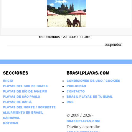
Hola! Muy bueno el blog! Quería consultarte porque estoy
planificando vacaciones en Brasil con una amiga. Estamos entre
Porto Seguro y Recife (que creo tiene playas mas lindas).
Recife es tan grande que no me queda claro donde conviene
alojarme (norte o sur) la idea es disfrutar la playa durante el día
y a la noche tener cerca bares o restaurantes. Que me
recomendas? Saludos!!! Lore.
responder
Secciones
Brasilplayas.com
Inicio
Condiciones de Uso / Cookies
Playas del Sur de Brasil
Publicidad
Playas de Río de Janeiro
Contacto
Playas de São Paulo
Brasil Playas en tu email
Playas de Bahia
RSS
Playas del Norte / Nordeste
Alojamiento en Brasil
© 2009 / 2026 -
Carnaval
BrasilPlayas.com
Noticias
Diseño y desarrollo: