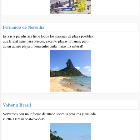
diría ,por cierto) su voz (grabada por un medio tecnológico, que
por cierto también es hermosa )su ocupación , y claro
esta,nombre y apellido, no se nada mas pero quiero saberlo todo
y tnego la esperanza de poder llegar a hacerlo ..me quede
fascinada ademas con las imagenes ... Dios ..hasta vive cerca
Fernando de Noronha
de arena y mar y arrecifes ..todo lo que me encanta ! gracias a
Esta isla paradisíaca tiene todos los paisajes de playa posibles
uds se un poco mas de esta cuidad <3
que Brasil tiene para ofrecer, excepto playas urbanas, pero
responder
quien quiere playa urbana entre tanta maravilla natural!
0 21-ene-2017
::
por:
Germán Barretto
Cuanto cuesta en taxi o transfer desde el aeropuerto de Recife
al Hotel Best Western Manibu?
Lugares turísticos para recorrer desde el hotel en ómnibus o taxi
(Iberia), etcétera.
Lugares para comer económicos cerca del hotel. Estamos por
viajar hacia allí.
Volver a Brasil
Desde ya muchas gracias.
Germán
Volvemos con un informe detallado sobre la próxima y ansiada
vuelta a Brasil post-covid-19
responder
0 21-ene-2017
::
por:
belinda