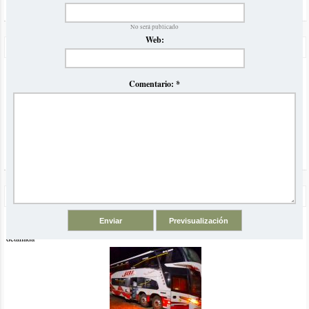
No será publicado
Web:
Precios Omnibus a Brasil Verano 2023
Volvemos luego de la pandemia con nuestro tradicional
informe comparativo de precios y horarios de ómnibus para el
Comentario:
*
verano en Brasil
Odisea de San Pablo a Buenos Aires en Omnibus JBL
Viajamos desde San Pablo a Buenos Aires en ómnibus con la
empresa JBL y se los contamos con una super crónica
detallada
El artículo comentado está vinculado a las siguientes categorías y
etiquetas:
Recife
Playas del Norte - Nordeste
cascos