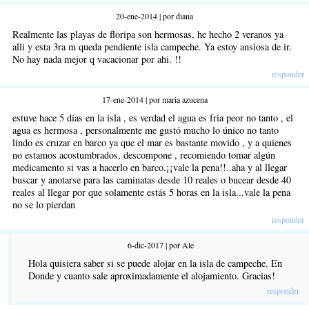
20-ene-2014 | por diana
Realmente las playas de floripa son hermosas, he hecho 2 veranos ya
alli y esta 3ra m queda pendiente isla campeche. Ya estoy ansiosa de ir.
No hay nada mejor q vacacionar por ahi. !!
responder
17-ene-2014 | por maria azucena
estuve hace 5 días en la isla , es verdad el agua es fria peor no tanto , el
agua es hermosa , personalmente me gustó mucho lo único no tanto
lindo es cruzar en barco ya que el mar es bastante movido , y a quienes
no estamos acostumbrados, descompone , recomiendo tomar algún
medicamento si vas a hacerlo en barco.¡¡vale la pena!!..aha y al llegar
buscar y anotarse para las caminatas desde 10 reales o bucear desde 40
reales al llegar por que solamente estás 5 horas en la isla...vale la pena
no se lo pierdan
responder
6-dic-2017 | por Ale
Hola quisiera saber si se puede alojar en la isla de campeche. En
Donde y cuanto sale aproximadamente el alojamiento. Gracias!
responder