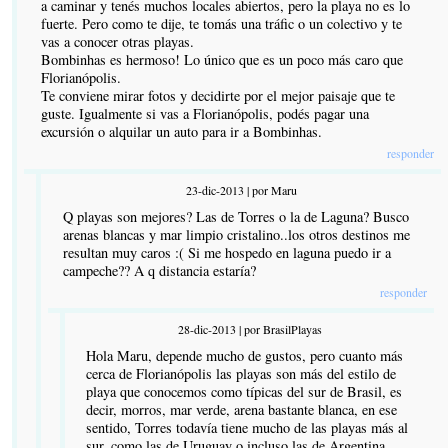
a caminar y tenés muchos locales abiertos, pero la playa no es lo
fuerte. Pero como te dije, te tomás una tráfic o un colectivo y te
vas a conocer otras playas.
Bombinhas es hermoso! Lo único que es un poco más caro que
Florianópolis.
Te conviene mirar fotos y decidirte por el mejor paisaje que te
guste. Igualmente si vas a Florianópolis, podés pagar una
excursión o alquilar un auto para ir a Bombinhas.
responder
23-dic-2013 | por Maru
Q playas son mejores? Las de Torres o la de Laguna? Busco
arenas blancas y mar limpio cristalino..los otros destinos me
resultan muy caros :( Si me hospedo en laguna puedo ir a
campeche?? A q distancia estaría?
responder
28-dic-2013 | por BrasilPlayas
Hola Maru, depende mucho de gustos, pero cuanto más
cerca de Florianópolis las playas son más del estilo de
playa que conocemos como típicas del sur de Brasil, es
decir, morros, mar verde, arena bastante blanca, en ese
sentido, Torres todavía tiene mucho de las playas más al
sur, como las de Uruguay o incluso las de Argentina,