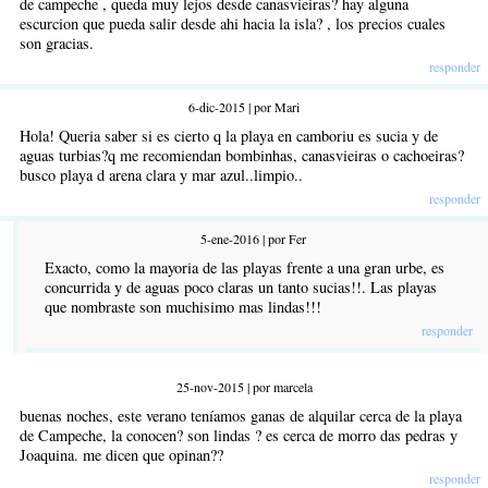
de campeche , queda muy lejos desde canasvieiras? hay alguna
escurcion que pueda salir desde ahi hacia la isla? , los precios cuales
son gracias.
responder
6-dic-2015 | por Mari
Hola! Queria saber si es cierto q la playa en camboriu es sucia y de
aguas turbias?q me recomiendan bombinhas, canasvieiras o cachoeiras?
busco playa d arena clara y mar azul..limpio..
responder
5-ene-2016 | por Fer
Exacto, como la mayoria de las playas frente a una gran urbe, es
concurrida y de aguas poco claras un tanto sucias!!. Las playas
que nombraste son muchisimo mas lindas!!!
responder
25-nov-2015 | por marcela
buenas noches, este verano teníamos ganas de alquilar cerca de la playa
de Campeche, la conocen? son lindas ? es cerca de morro das pedras y
Joaquina. me dicen que opinan??
responder