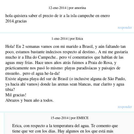
12-ene-2014 | por amorina
hola quisiera saber el precio de ir a la isla campeche en enero
2014.gracias
responder
1-ene-2014 | por Erica
Hola! En 2 semanas vamos con mi marido a Brasil, y aún faltando tan
poco, estamos bastante indecisos respecto al destino.. A mi me gustaría
mucho ir a Ilha do Campeche.. pero ví comentarios que hablan de las
aguas muy frías. Hace unos años atrás fuimos a Praia do Rosa, y
prácticamente nos pasó lo mismo: playas paradisíacas y paisajes de
ensueño.. pero el agua he-la-da!
Existe alguna playa del sur de Brasil (o inclusive alguna de São Paulo,
ya hacia ahí vamos) donde las arenas sean blancas, mar clarito y agua
tibia?
Mil gracias!
Abrazos y buen año a todos.
responder
15-ene-2014 | por EMECE
Erica, con respecto a la temperatura del agua. Te comento que
tiene que ver con los días. Hay algunos en los que está más