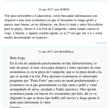
24-ago-2017 | por jJORGE
Voy para noviembre a Canasveiras, estoy buscando informacion con
respecto a una cena economica ya que el desayuno lo tengo gratis y
parece muy bueno, yo no almuerzo, me llevo el mate y unos bizcochitos
para la playa,, deseo ir a la Isla de Campeche, saben cuanto cuesta el
viaje, y buzear, y alguna comida rapida, es la 1º vez que voy a ir y estoy
medio desorientado al respecto.-
responder
31-ago-2017 | por BrasilPlayas
Hola Jorge,
En la isla de campeche practicamente no hay infraestructura, es
más un paseo, lo más cerca para alojarse y tener opciones de cena
económicas es en la playa de Campeche, que es la playa desde a la
que se accede a la isla. Para opciones económicas es interesante
preguntar por "Prato Feito" que seria un menú predeterminado y
económico en el que generalmente se elije carne o pollo y viene
acompañado de arroz, ensalada y Feijão (porotos). Otra opción
económica puede ser buscar los restaurantes por kilo, ahí se va
eligiendo lo que se desea tipo buffet self-service y luego pesan el
plato para determinar el valor.
Saludos