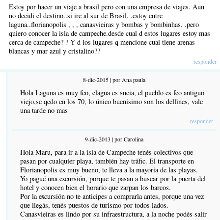
Estoy por hacer un viaje a brasil pero con una empresa de viajes. Aun
no decidi el destino..si ire al sur de Brasil. .estoy entre
laguna..florianopolis , , , canasvieiras y bombas y bombinhas. .pero
quiero conocer la isla de campeche.desde cual d estos lugares estoy mas
cerca de campeche? ? Y d los lugares q mencione cual tiene arenas
blancas y mar azul y cristalino??
responder
8-dic-2015 | por Ana paula
Hola Laguna es muy feo, elagua es sucia, el pueblo es feo antiguo
viejo,se qedo en los 70, lo único buenísimo son los delfines, vale
una tarde no mas
responder
9-dic-2013 | por Carolina
Hola Maru, para ir a la isla de Campeche tenés colectivos que
pasan por cualquier playa, también hay tráfic. El transporte en
Florianopolis es muy bueno, te lleva a la mayoría de las playas.
Yo pagué una excursión, porque te pasan a buscar por la puerta del
hotel y conocen bien el horario que zarpan los barcos.
Por la excursión no te anticipes a comprarla antes, porque una vez
que llegás, tenés puestos de turismo por todos lados.
Canasvieiras es lindo por su infraestructura, a la noche podés salir