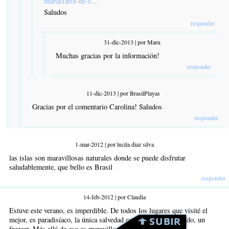
marta/farol-de-s...
Saludos
responder
31-dic-2013 | por Maru
Muchas gracias por la información!
responder
11-dic-2013 | por BrasilPlayas
Gracias por el comentario Carolina! Saludos
responder
1-mar-2012 | por lucila diaz silva
las islas son maravillosas naturales donde se puede disfrutar
saludablemente, que bello es Brasil
responder
14-feb-2012 | por Claudia
Estuve este verano, es imperdible. De todos los lugares que visité el
mejor, es paradisíaco, la única salvedad es que el mar es helado, un
frezeer. Más allá de eso es maravilloso.