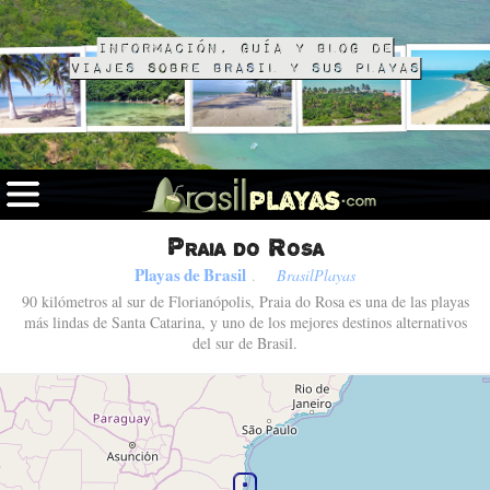
Información, guía y blog de
viajes sobre Brasil y sus playas
Praia do Rosa
Playas de Brasil
.
BrasilPlayas
90 kilómetros al sur de Florianópolis, Praia do Rosa es una de las playas
más lindas de Santa Catarina, y uno de los mejores destinos alternativos
del sur de Brasil.
Fotos de Praia do Rosa