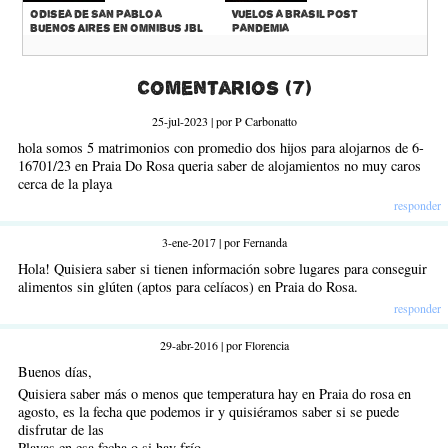
Odisea de San Pablo a
Vuelos a Brasil Post
Buenos Aires en Omnibus JBL
Pandemia
Comentarios (7)
25-jul-2023 | por P Carbonatto
hola somos 5 matrimonios con promedio dos hijos para alojarnos de 6-
16701/23 en Praia Do Rosa queria saber de alojamientos no muy caros
cerca de la playa
responder
3-ene-2017 | por Fernanda
Hola! Quisiera saber si tienen información sobre lugares para conseguir
alimentos sin glúten (aptos para celíacos) en Praia do Rosa.
responder
29-abr-2016 | por Florencia
Buenos días,
Quisiera saber más o menos que temperatura hay en Praia do rosa en
agosto, es la fecha que podemos ir y quisiéramos saber si se puede
disfrutar de las
Playas en esa fecha o si hay frío.