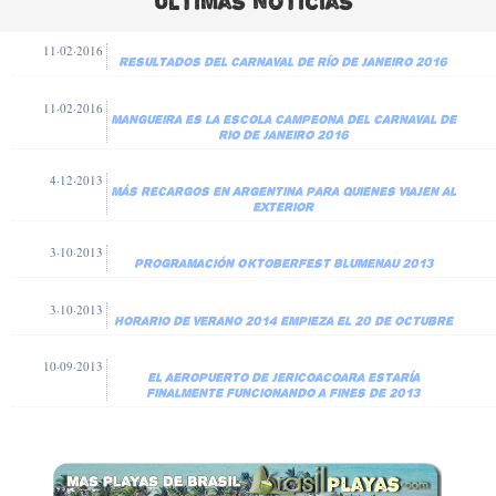
Ultimas noticias
11·02·2016
Resultados del Carnaval de Río de Janeiro 2016
11·02·2016
Mangueira es la escola campeona del carnaval de
Rio de Janeiro 2016
4·12·2013
Más recargos en Argentina para quienes viajen al
exterior
3·10·2013
Programación Oktoberfest Blumenau 2013
3·10·2013
Horario de verano 2014 empieza el 20 de octubre
10·09·2013
El aeropuerto de Jericoacoara estaría
finalmente funcionando a fines de 2013