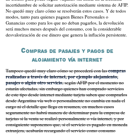
incertidumbre de solicitar autorización mediante sistema de AFIP.
No quedó muy claro cómo se resolverán estos casos. Y de todos
modos, tanto para quienes paguen Bienes Personales o
Ganancias como para los que no deban pagarlos, la devolución
será muchos meses después del consumo, con la considerable
desvalorización de ese dinero que genera la inflación persistente.
Compras de pasajes y pagos de
alojamiento vía internet
compras
Tampoco quedó muy claro cómo se procederá con las
realizadas a través de internet, por ejemplo alojamiento,
pasajes o algún otro servicio
, según AFIP por el momento no
estarán afectadas, sin embargo quienes han comprado servicios
de este tipo desde internet mediante tarjeta saben que comprarlos
desde Argentina vía web o personalmente no cambia en nada el
cargo ni el detalle que llega en resumen, en muchos casos
seguramente no habrá manera de determinar para la empresa de
tarjetas si la venta se realizó personalmente o vía internet, y por
consiguiente suponemos que, si el servicio es pagado en moneda
extranjera, acabarán recargando el servicio como consumo