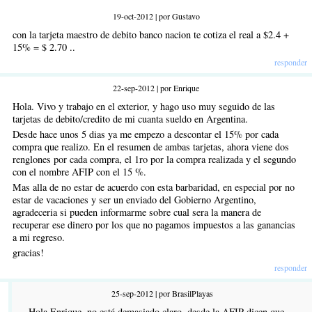
19-oct-2012 | por Gustavo
con la tarjeta maestro de debito banco nacion te cotiza el real a $2.4 +
15% = $ 2.70 ..
responder
22-sep-2012 | por Enrique
Hola. Vivo y trabajo en el exterior, y hago uso muy seguido de las
tarjetas de debito/credito de mi cuanta sueldo en Argentina.
Desde hace unos 5 dias ya me empezo a descontar el 15% por cada
compra que realizo. En el resumen de ambas tarjetas, ahora viene dos
renglones por cada compra, el 1ro por la compra realizada y el segundo
con el nombre AFIP con el 15 %.
Mas alla de no estar de acuerdo con esta barbaridad, en especial por no
estar de vacaciones y ser un enviado del Gobierno Argentino,
agradeceria si pueden informarme sobre cual sera la manera de
recuperar ese dinero por los que no pagamos impuestos a las ganancias
a mi regreso.
gracias!
responder
25-sep-2012 | por BrasilPlayas
Hola Enrique, no está demasiado claro, desde la AFIP dicen que