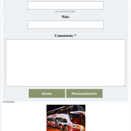
No será publicado
Web:
Precios Omnibus a Brasil Verano 2023
Volvemos luego de la pandemia con nuestro tradicional
informe comparativo de precios y horarios de ómnibus para el
Comentario:
*
verano en Brasil
Odisea de San Pablo a Buenos Aires en Omnibus JBL
Viajamos desde San Pablo a Buenos Aires en ómnibus con la
empresa JBL y se los contamos con una super crónica
detallada
El artículo comentado está vinculado a las siguientes categorías y
etiquetas:
Arraial do Cabo
Playas de Río de Janeiro
playas con