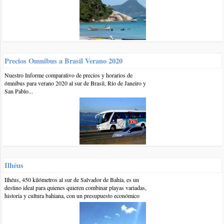
accede en barco y podría considerarse más una excursión, si
la idea es una playa para alojarse ahí mismo una buena
combinación entre belleza natural e infraestructura podría
ser la Prainha, por la proximidad con el centro en verano es
muy concurrida pero en octubre es más tranquila.
Saludos
Precios Omnibus a Brasil Verano 2020
responder
Nuestro Informe comparativo de precios y horarios de
ómnibus para verano 2020 al sur de Brasil, Río de Janeiro y
San Pablo...
0 6-ene-2019
::
por:
Evelyn
Hola buenas noches. Les comento, mi pareja y yo queres viajar
a Rio de Janeiro una semana y otra semana a Arraian Do Cabo.
Somos de Argentina, buenos aires.
Estamos en la busca de hoteles, lugares para conocer... cenar....
Queremos saber el tema "economía" maso menos cuanta plata
teendriamos que llevar....
Ilhéus
gracias!!!
Ilhéus, 450 kilómetros al sur de Salvador de Bahía, es un
responder
destino ideal para quienes quieren combinar playas variadas,
historia y cultura bahiana, con un presupuesto económico
1 11-ene-2019
::
por:
BrasilPlayas
Hola Evelyn,