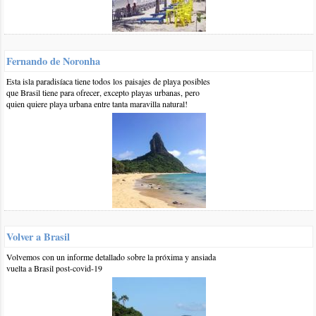
por otro lado precios de transfer ( colectivo , etc ) para dos
mayores y dos pequeñas desde Rio a Arrail y por ultimo...cual
seria la mejor playa para este grupo familiar.
muchas gracias por la info.
Fernando de Noronha
responder
Esta isla paradisíaca tiene todos los paisajes de playa posibles
que Brasil tiene para ofrecer, excepto playas urbanas, pero
quien quiere playa urbana entre tanta maravilla natural!
1 28-nov-2019
::
por:
Priscilla Bernal
Hola buenas tardes, tengo pensado viajar a finales de febrero
y marzo, es aconsejable por el clima esa fecha o mejor mas
en invierno?
responder
1 10-feb-2019
::
por:
BrasilPlayas
Hola Sergio,
Volver a Brasil
En el estado de
Río de Janeiro
en general deberia hacer
calor ya a partir e septiembre, no sabemos precios de
Volvemos con un informe detallado sobre la próxima y ansiada
transfers, con respecto a la mejor playa, difícil decir pero
vuelta a Brasil post-covid-19
supongo que buscan tranquilidad y
Arraial do Cabo
ofrece
muchas playas tranquilas, aunque las más tranquilas son
alejadas como el caso de la Praia do Farol, a la que se