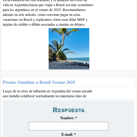
vida en Argentina hacen que viajar a Brasil sea más económico
para los argentinos en el verano de 2025. Recomendamos
además en este artículo, cómo conviene pagar en estas
vacaciones en Brasil y explicamos cómo usar dólar MEP y
tarjetas de crédito o débito asociadas a cuentas en dólares.
3-ene-2013 | por flavia
Hola faccundo, estoy armando el viaje para marzo, la idea es
pasar tres dias en Rio y el resto en Arraial. Podrias
recomendarme el departamento y el hospedaje en Arraial??
gracias! Alguien que hay viajada y tenga datos, favor informar.
Precios Omnibus a Brasil Verano 2025
saludos
Luego de la crisis de inflación en Argentina del verano pasado
que impidió establecer normalmente un panorama claro de
precios de omnibús hacia Brasil, volvemos con nuestro
tradicional informe en el que recopilamos y analizamos los
Respuesta
precios para el próximo verano 2025.
Nombre:
*
E-mail:
*