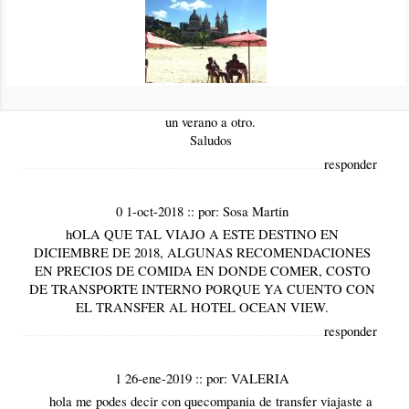
Es muy difícil determinar un presupuesto porque cada uno
tiene una manera muy diferente de gastar que otro, pero por
lo que vemos en general Brasil no está muy diferente de lo
que son los precios en Argentina en este momento, incluso
puede ser que a pesar de la devaluación sea más barato que
en la costa Argentina donde la inflación se ha disparado de
un verano a otro.
Saludos
responder
0 1-oct-2018
::
por:
Sosa Martin
hOLA QUE TAL VIAJO A ESTE DESTINO EN
DICIEMBRE DE 2018, ALGUNAS RECOMENDACIONES
EN PRECIOS DE COMIDA EN DONDE COMER, COSTO
DE TRANSPORTE INTERNO PORQUE YA CUENTO CON
EL TRANSFER AL HOTEL OCEAN VIEW.
responder
1 26-ene-2019
::
por:
VALERIA
hola me podes decir con quecompania de transfer viajaste a