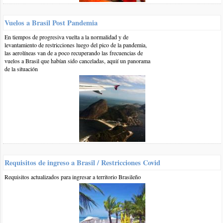
montes
Playas de Brasil
Vuelos a Brasil Post Pandemia
En tiempos de progresiva vuelta a la normalidad y de
levantamiento de restricciones luego del pico de la pandemia,
Otros comentarios en artículo:
las aerolíneas van de a poco recuperando las frecuencias de
vuelos a Brasil que habían sido canceladas, aquií un panorama
de la situación
Arraial do Cabo
0 7-dic-2019
::
por:
pablo
Queremos hacer el tour de arraial "full day" desde rio de
janeiro. Somos dos adultos y dos niños, qué empresa me
recomendas para hacer el tour?, en internet me aparecen miles.
Vale la pena hacerlo así con un tour?, o es mejor ir hasta a
arraial y contratar el paseo en barco directamente alli?.
Gracias!
Requisitos de ingreso a Brasil / Restricciones Covid
responder
Requisitos actualizados para ingresar a territorio Brasileño
0 7-feb-2019
::
por:
sergio
hola...excelente info, mi intención es viajar para allí en octubre
2019 ..me podrían decir que temperatura me encontrare en ese
mes.