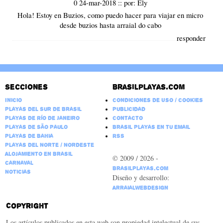
0 24-mar-2018
::
por:
Ely
Hola! Estoy en Buzios, como puedo hacer para viajar en micro
desde buzios hasta arraial do cabo
responder
Secciones
Brasilplayas.com
Inicio
Condiciones de Uso / Cookies
Playas del Sur de Brasil
Publicidad
Playas de Río de Janeiro
Contacto
Playas de São Paulo
Brasil Playas en tu email
Playas de Bahia
RSS
Playas del Norte / Nordeste
Alojamiento en Brasil
© 2009 / 2026 -
Carnaval
BrasilPlayas.com
Noticias
Diseño y desarrollo:
ArraialWebDesign
Copyright
Los artículos publicados en esta web son propiedad intelectual de sus