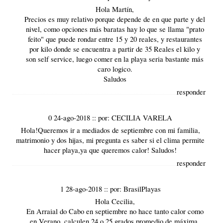
Hola Martín,
Precios es muy relativo porque depende de en que parte y del
nivel, como opciones más baratas hay lo que se llama "prato
feito" que puede rondar entre 15 y 20 reales, y restaurantes
por kilo donde se encuentra a partir de 35 Reales el kilo y
son self service, luego comer en la playa seria bastante más
caro logico.
Saludos
responder
0 24-ago-2018
::
por:
CECILIA VARELA
Hola!Queremos ir a mediados de septiembre con mi familia,
matrimonio y dos hijas, mi pregunta es saber si el clima permite
hacer playa,ya que queremos calor! Saludos!
responder
1 28-ago-2018
::
por:
BrasilPlayas
Hola Cecilia,
En Arraial do Cabo en septiembre no hace tanto calor como
en Verano, calculen 24 o 25 grados promedio de máxima,