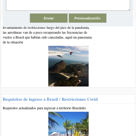
Vuelos a Brasil Post Pandemia
En tiempos de progresiva vuelta a la normalidad y de
levantamiento de restricciones luego del pico de la pandemia,
las aerolíneas van de a poco recuperando las frecuencias de
El artículo comentado está vinculado a las siguientes categorías y
vuelos a Brasil que habían sido canceladas, aquií un panorama
etiquetas:
de la situación
Arraial do Cabo
Playas de Río de Janeiro
playas con
montes
Playas de Brasil
Otros comentarios en artículo:
Requisitos de ingreso a Brasil / Restricciones Covid
Arraial do Cabo
Requisitos actualizados para ingresar a territorio Brasileño
0 7-dic-2019
::
por:
pablo
Queremos hacer el tour de arraial "full day" desde rio de
janeiro. Somos dos adultos y dos niños, qué empresa me
recomendas para hacer el tour?, en internet me aparecen miles.