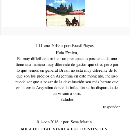
Estamos en la busca de hoteles, lugares para conocer... cenar....
Queremos saber el tema "economía" maso menos cuanta plata
teendriamos que llevar....
gracias!!!
responder
1 11-ene-2019
::
por:
BrasilPlayas
Hola Evelyn,
Es muy difícil determinar un presupuesto porque cada uno
tiene una manera muy diferente de gastar que otro, pero por
lo que vemos en general Brasil no está muy diferente de lo
que son los precios en Argentina en este momento, incluso
puede ser que a pesar de la devaluación sea más barato que
en la costa Argentina donde la inflación se ha disparado de
un verano a otro.
Saludos
responder
0 1-oct-2018
::
por:
Sosa Martin
hOLA QUE TAL VIAJO A ESTE DESTINO EN