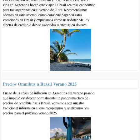
vida en Argentina hacen que viajar a Brasil sea más económico
para los argentinos en el verano de 2025. Recomendamos
además en este artículo, cómo conviene pagar en estas
vacaciones en Brasil y explicamos cómo usar dólar MEP y
tarjetas de crédito o débito asociadas a cuentas en dólares.
11-sep-2012 | por BrasilPlayas
Hola Isabel, son 140 kilómetros desde Río a Arraial do Cabo, no
sabemos cuanto te podrían cobrar exactamente, pero
seguramente una fortuna, porque además te cobrarán ida y
vuelta, la manera alternativa si llegás por la noche es tomar un
Precios Omnibus a Brasil Verano 2025
taxi sólo hasta la terminal de ómnibus (rodoviaria NOVO RIO) y
Luego de la crisis de inflación en Argentina del verano pasado
luego el ómnibus de la empresa 1001, que te sale
que impidió establecer normalmente un panorama claro de
aproximadamente 42 Reales, el único problema es que el último
precios de omnibús hacia Brasil, volvemos con nuestro
ómnibus de Río de Janeiro a Arraial do Cabo es a la medianoche
tradicional informe en el que recopilamos y analizamos los
precios para el próximo verano 2025.
y luego sólo hay servicio a las 5:13 de la mañana. Te dejamos el
enlace de la empresa 1001 para que veas todos los horarios:
ómnibus Viação 1001