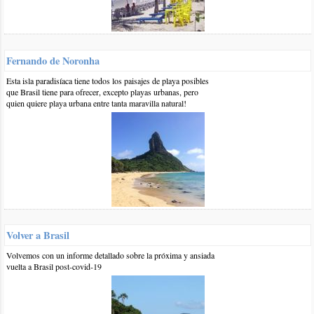
Vale la pena hacerlo así con un tour?, o es mejor ir hasta a
arraial y contratar el paseo en barco directamente alli?.
Gracias!
responder
Fernando de Noronha
Esta isla paradisíaca tiene todos los paisajes de playa posibles
0 7-feb-2019
::
por:
sergio
que Brasil tiene para ofrecer, excepto playas urbanas, pero
hola...excelente info, mi intención es viajar para allí en octubre
quien quiere playa urbana entre tanta maravilla natural!
2019 ..me podrían decir que temperatura me encontrare en ese
mes.
por otro lado precios de transfer ( colectivo , etc ) para dos
mayores y dos pequeñas desde Rio a Arrail y por ultimo...cual
seria la mejor playa para este grupo familiar.
muchas gracias por la info.
responder
Volver a Brasil
1 28-nov-2019
::
por:
Priscilla Bernal
Volvemos con un informe detallado sobre la próxima y ansiada
Hola buenas tardes, tengo pensado viajar a finales de febrero
vuelta a Brasil post-covid-19
y marzo, es aconsejable por el clima esa fecha o mejor mas
en invierno?
responder