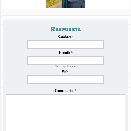
Saludos y suerte!
Precios Omnibus a Brasil Verano 2023
Respuesta
Volvemos luego de la pandemia con nuestro tradicional
informe comparativo de precios y horarios de ómnibus para el
Nombre:
*
verano en Brasil
E-mail:
*
No será publicado
Web:
Odisea de San Pablo a Buenos Aires en Omnibus JBL
Comentario:
*
Viajamos desde San Pablo a Buenos Aires en ómnibus con la
empresa JBL y se los contamos con una super crónica
detallada