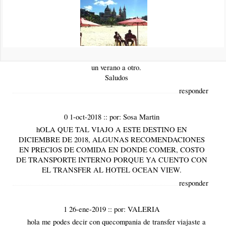
Es muy difícil determinar un presupuesto porque cada uno
tiene una manera muy diferente de gastar que otro, pero por
lo que vemos en general Brasil no está muy diferente de lo
que son los precios en Argentina en este momento, incluso
puede ser que a pesar de la devaluación sea más barato que
en la costa Argentina donde la inflación se ha disparado de
un verano a otro.
Saludos
responder
0 1-oct-2018
::
por:
Sosa Martin
hOLA QUE TAL VIAJO A ESTE DESTINO EN
DICIEMBRE DE 2018, ALGUNAS RECOMENDACIONES
EN PRECIOS DE COMIDA EN DONDE COMER, COSTO
DE TRANSPORTE INTERNO PORQUE YA CUENTO CON
EL TRANSFER AL HOTEL OCEAN VIEW.
responder
1 26-ene-2019
::
por:
VALERIA
hola me podes decir con quecompania de transfer viajaste a