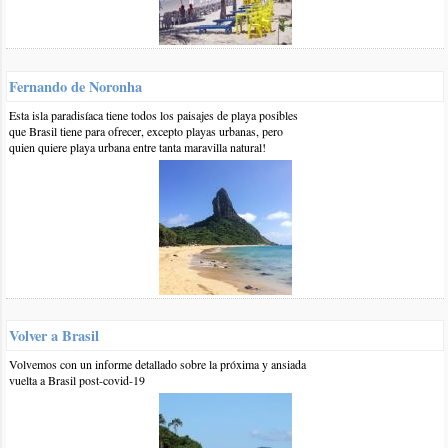
por otro lado precios de transfer ( colectivo , etc ) para dos
mayores y dos pequeñas desde Rio a Arrail y por ultimo...cual
seria la mejor playa para este grupo familiar.
muchas gracias por la info.
Fernando de Noronha
responder
Esta isla paradisíaca tiene todos los paisajes de playa posibles
que Brasil tiene para ofrecer, excepto playas urbanas, pero
quien quiere playa urbana entre tanta maravilla natural!
1 28-nov-2019
::
por:
Priscilla Bernal
Hola buenas tardes, tengo pensado viajar a finales de febrero
y marzo, es aconsejable por el clima esa fecha o mejor mas
en invierno?
responder
1 10-feb-2019
::
por:
BrasilPlayas
Hola Sergio,
Volver a Brasil
En el estado de
Río de Janeiro
en general deberia hacer
calor ya a partir e septiembre, no sabemos precios de
Volvemos con un informe detallado sobre la próxima y ansiada
transfers, con respecto a la mejor playa, difícil decir pero
vuelta a Brasil post-covid-19
supongo que buscan tranquilidad y
Arraial do Cabo
ofrece
muchas playas tranquilas, aunque las más tranquilas son
alejadas como el caso de la Praia do Farol, a la que se