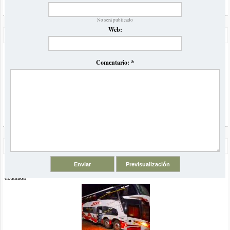
No será publicado
Web:
Precios Omnibus a Brasil Verano 2023
Volvemos luego de la pandemia con nuestro tradicional
informe comparativo de precios y horarios de ómnibus para el
Comentario:
*
verano en Brasil
Odisea de San Pablo a Buenos Aires en Omnibus JBL
Viajamos desde San Pablo a Buenos Aires en ómnibus con la
empresa JBL y se los contamos con una super crónica
detallada
El artículo comentado está vinculado a las siguientes categorías y
etiquetas:
Arraial do Cabo
Playas de Río de Janeiro
playas con