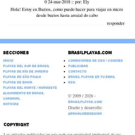
0 24-mar-2018
::
por:
Ely
Hola! Estoy en Buzios, como puedo hacer para viajar en micro
desde buzios hasta arraial do cabo
responder
Secciones
Brasilplayas.com
Inicio
Condiciones de Uso / Cookies
Playas del Sur de Brasil
Publicidad
Playas de Río de Janeiro
Contacto
Playas de São Paulo
Brasil Playas en tu email
Playas de Bahia
RSS
Playas del Norte / Nordeste
Alojamiento en Brasil
© 2009 / 2026 -
Carnaval
BrasilPlayas.com
Noticias
Diseño y desarrollo:
ArraialWebDesign
Copyright
Los artículos publicados en esta web son propiedad intelectual de sus