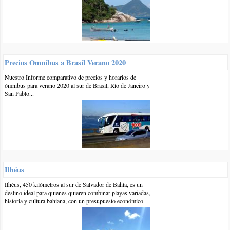
accede en barco y podría considerarse más una excursión, si
la idea es una playa para alojarse ahí mismo una buena
combinación entre belleza natural e infraestructura podría
ser la Prainha, por la proximidad con el centro en verano es
muy concurrida pero en octubre es más tranquila.
Saludos
Precios Omnibus a Brasil Verano 2020
responder
Nuestro Informe comparativo de precios y horarios de
ómnibus para verano 2020 al sur de Brasil, Río de Janeiro y
San Pablo...
0 6-ene-2019
::
por:
Evelyn
Hola buenas noches. Les comento, mi pareja y yo queres viajar
a Rio de Janeiro una semana y otra semana a Arraian Do Cabo.
Somos de Argentina, buenos aires.
Estamos en la busca de hoteles, lugares para conocer... cenar....
Queremos saber el tema "economía" maso menos cuanta plata
teendriamos que llevar....
Ilhéus
gracias!!!
Ilhéus, 450 kilómetros al sur de Salvador de Bahía, es un
responder
destino ideal para quienes quieren combinar playas variadas,
historia y cultura bahiana, con un presupuesto económico
1 11-ene-2019
::
por:
BrasilPlayas
Hola Evelyn,