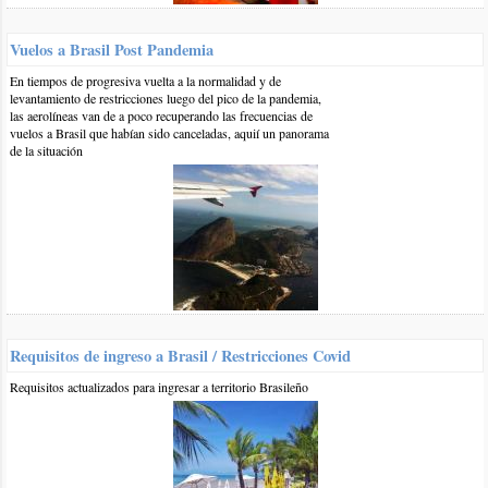
montes
Playas de Brasil
Vuelos a Brasil Post Pandemia
En tiempos de progresiva vuelta a la normalidad y de
levantamiento de restricciones luego del pico de la pandemia,
Otros comentarios en artículo:
las aerolíneas van de a poco recuperando las frecuencias de
vuelos a Brasil que habían sido canceladas, aquií un panorama
de la situación
Arraial do Cabo
0 7-dic-2019
::
por:
pablo
Queremos hacer el tour de arraial "full day" desde rio de
janeiro. Somos dos adultos y dos niños, qué empresa me
recomendas para hacer el tour?, en internet me aparecen miles.
Vale la pena hacerlo así con un tour?, o es mejor ir hasta a
arraial y contratar el paseo en barco directamente alli?.
Gracias!
Requisitos de ingreso a Brasil / Restricciones Covid
responder
Requisitos actualizados para ingresar a territorio Brasileño
0 7-feb-2019
::
por:
sergio
hola...excelente info, mi intención es viajar para allí en octubre
2019 ..me podrían decir que temperatura me encontrare en ese
mes.