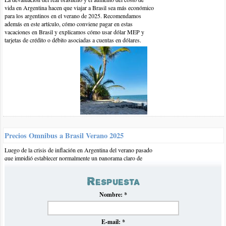
vida en Argentina hacen que viajar a Brasil sea más económico
para los argentinos en el verano de 2025. Recomendamos
además en este artículo, cómo conviene pagar en estas
vacaciones en Brasil y explicamos cómo usar dólar MEP y
tarjetas de crédito o débito asociadas a cuentas en dólares.
23-nov-2015 | por Flor
Hola Erica, estoy por alquilar en LOFT PRAHINA. Vos lo
conoces? podes darme tu opinion al respecto y si consideras la
ubicacion buena para poder llegar bien a buenas playas, o algun
centro comercial para cenar. Me contas un poquito porque no
Precios Omnibus a Brasil Verano 2025
conozco nada gracias!
Luego de la crisis de inflación en Argentina del verano pasado
que impidió establecer normalmente un panorama claro de
precios de omnibús hacia Brasil, volvemos con nuestro
tradicional informe en el que recopilamos y analizamos los
Respuesta
precios para el próximo verano 2025.
Nombre:
*
E-mail:
*