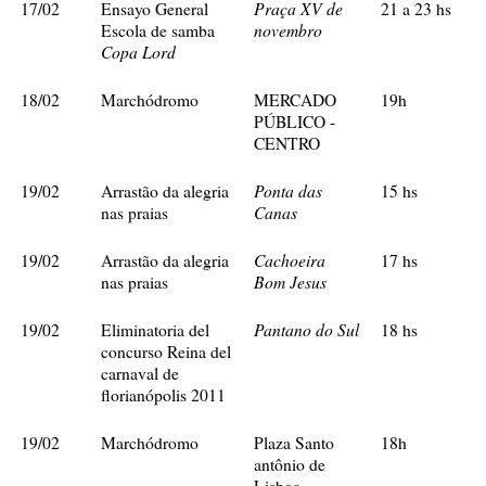
Praça XV de
17/02
Ensayo General
21 a 23 hs
novembro
Escola de samba
Copa Lord
18/02
Marchódromo
MERCADO
19h
PÚBLICO -
CENTRO
Ponta das
19/02
Arrastão da alegria
15 hs
Canas
nas praias
Cachoeira
19/02
Arrastão da alegria
17 hs
Bom Jesus
nas praias
Pantano do Sul
19/02
Eliminatoria del
18 hs
concurso Reina del
carnaval de
florianópolis 2011
19/02
Marchódromo
Plaza Santo
18h
antônio de
Lisboa