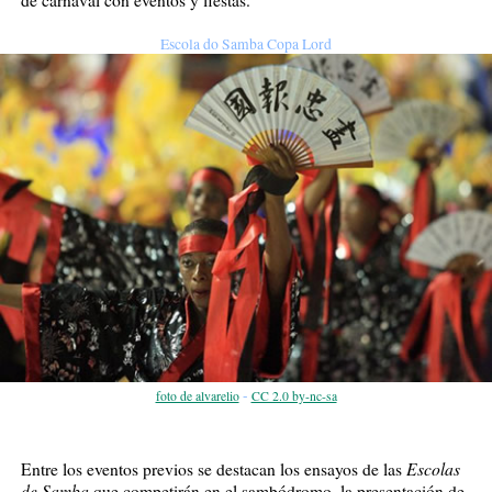
de carnaval con eventos y fiestas.
Escola do Samba Copa Lord
-
foto de alvarelio
CC 2.0 by-nc-sa
Escolas
Entre los eventos previos se destacan los ensayos de las
de Samba
que competirán en el sambódromo, la presentación de