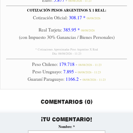
Euro:
5.877
-
08/08/2026 - 11:23
COTIZACIÓN PESOS ARGENTINOS X 1 REAL:
Cotización Oficial:
308.17 *
08/08/2026
Real Tarjeta:
385.95 *
08/08/2026
(con Impuesto 30% Ganancias / Bienes Personales)
* Cotizaciones Aproximadas Peso Argentino X Real
Día: 08/08/2026 - 11:23
Peso Chileno:
179.718
-
08/08/2026 - 11:23
Peso Uruguayo:
7.895
-
08/08/2026 - 11:23
Guaraní Paraguayo:
1166.2
-
08/08/2026 - 11:23
Comentarios (0)
¡Tu comentario!
Nombre:
*