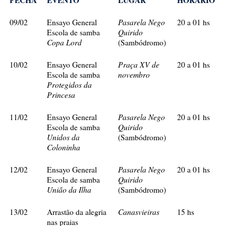
Pasarela Nego
09/02
Ensayo General
20 a 01 hs
Quirido
Escola de samba
Copa Lord
(Sambódromo)
Praça XV de
10/02
Ensayo General
20 a 01 hs
novembro
Escola de samba
Protegidos da
Princesa
Pasarela Nego
11/02
Ensayo General
20 a 01 hs
Quirido
Escola de samba
Unidos da
(Sambódromo)
Coloninha
Pasarela Nego
12/02
Ensayo General
20 a 01 hs
Quirido
Escola de samba
União da Ilha
(Sambódromo)
Canasvieiras
13/02
Arrastão da alegria
15 hs
nas praias