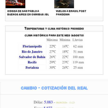
Odisea de San Pablo a
Vuelos a Brasil Post
Buenos Aires en Omnibus JBL
Pandemia
Temperaturas y clima histórico promedio
Clima histórico para este mes (Agosto)
Máxima
Mínima
Lluvias
Florianópolis
22ºC
14ºC
62 mm
Río de Janeiro
27ºC
18ºC
51 mm
Salvador de Bahía
26ºC
22ºC
100 mm
Recife
29ºC
23ºC
119 mm
Fortaleza
30ºC
24ºC
25 mm
Cambio - Cotización del Real
Dólar:
5.083
-
08/08/2026 - 11:23