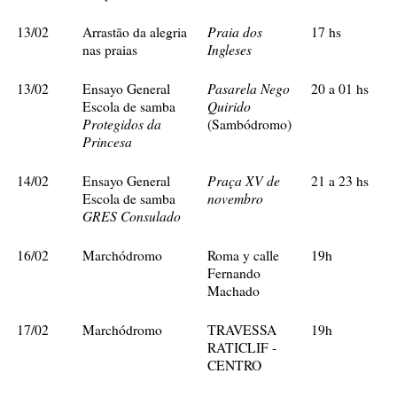
Praia dos
13/02
Arrastão da alegria
17 hs
Ingleses
nas praias
Pasarela Nego
13/02
Ensayo General
20 a 01 hs
Quirido
Escola de samba
Protegidos da
(Sambódromo)
Princesa
Praça XV de
14/02
Ensayo General
21 a 23 hs
novembro
Escola de samba
GRES Consulado
16/02
Marchódromo
Roma y calle
19h
Fernando
Machado
17/02
Marchódromo
TRAVESSA
19h
RATICLIF -
CENTRO