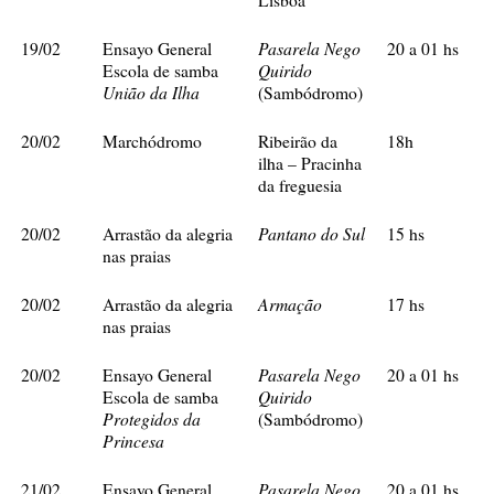
Pasarela Nego
19/02
Ensayo General
20 a 01 hs
Quirido
Escola de samba
União da Ilha
(Sambódromo)
20/02
Marchódromo
Ribeirão da
18h
ilha – Pracinha
da freguesia
Pantano do Sul
20/02
Arrastão da alegria
15 hs
nas praias
Armação
20/02
Arrastão da alegria
17 hs
nas praias
Pasarela Nego
20/02
Ensayo General
20 a 01 hs
Quirido
Escola de samba
Protegidos da
(Sambódromo)
Princesa
Pasarela Nego
21/02
Ensayo General
20 a 01 hs