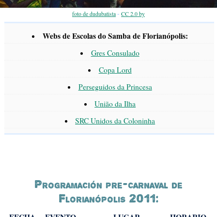
-
foto de dudubatista
CC 2.0 by
Webs de Escolas do Samba de Florianópolis:
Gres Consulado
Copa Lord
Perseguidos da Princesa
União da Ilha
SRC Unidos da Coloninha
Programación pre-carnaval de
Florianópolis 2011:
FECHA
EVENTO
LUGAR
HORARIO