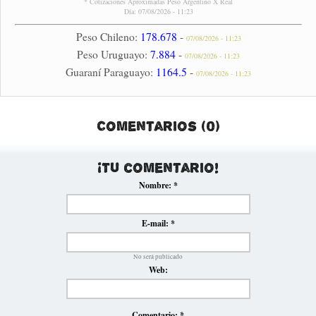
* Cotizaciones Aproximadas Peso Argentino X Real
Día: 07/08/2026 - 11:23
Peso Chileno:
178.678
-
07/08/2026 - 11:23
Peso Uruguayo:
7.884
-
07/08/2026 - 11:23
Guaraní Paraguayo:
1164.5
-
07/08/2026 - 11:23
Comentarios (0)
¡Tu comentario!
Nombre:
*
E-mail:
*
No será publicado
Web:
Comentario:
*