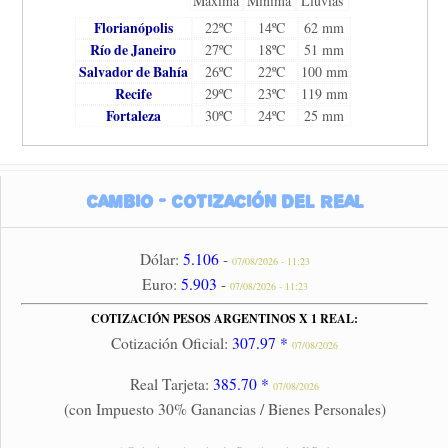
Máxima
Mínima
Lluvias
Florianópolis
22ºC
14ºC
62 mm
Río de Janeiro
27ºC
18ºC
51 mm
Salvador de Bahía
26ºC
22ºC
100 mm
Recife
29ºC
23ºC
119 mm
Fortaleza
30ºC
24ºC
25 mm
Cambio - Cotización del Real
Dólar:
5.106
-
07/08/2026 - 11:23
Euro:
5.903
-
07/08/2026 - 11:23
COTIZACIÓN PESOS ARGENTINOS X 1 REAL:
Cotización Oficial:
307.97 *
07/08/2026
Real Tarjeta:
385.70 *
07/08/2026
(con Impuesto 30% Ganancias / Bienes Personales)