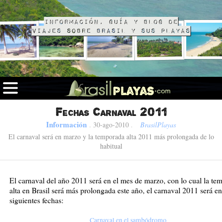
Información, guía y blog de
viajes sobre Brasil y sus playas
Fechas Carnaval 2011
Información
.
30-ago-2010
.
BrasilPlayas
El carnaval será en marzo y la temporada alta 2011 más prolongada de lo
habitual
El carnaval del año 2011 será en el mes de marzo, con lo cual la te
alta en Brasil será más prolongada este año, el carnaval 2011 será en
siguientes fechas:
Carnaval en el sambódromo