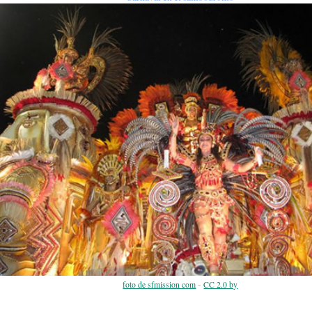
-
foto de sfmission com
CC 2.0 by